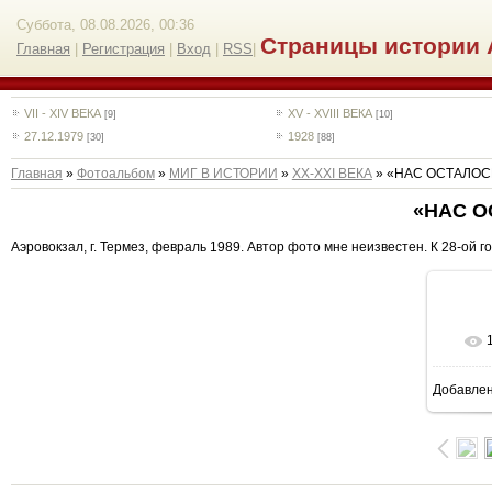
Суббота, 08.08.2026, 00:36
Страницы истории 
Главная
|
Регистрация
|
Вход
|
RSS
|
VII - XIV ВЕКА
XV - XVIII ВЕКА
[9]
[10]
27.12.1979
1928
[30]
[88]
Главная
»
Фотоальбом
»
МИГ В ИСТОРИИ
»
ХХ-XXI ВЕКА
» «НАС ОСТАЛОС
«НАС 
Аэровокзал, г. Термез, февраль 1989. Автор фото мне неизвестен. К 28-ой 
Добавле
7