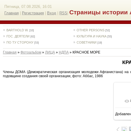
Пятница, 07.08.2026, 16:01
Страницы истории 
Главная
|
Регистрация
|
Вход
|
RSS
|
BARTHOLD W.
OTHER PERSONS
[10]
[52]
ГОС. ДЕЯТЕЛИ
КУЛЬТУРА И НАУКА
[62]
[55]
ПО ТУ СТОРОНУ
СОВЕТНИКИ
[53]
[19]
Главная
»
Фотоальбом
»
ЛИЦА
»
НДПА
» КРАСНОЕ МОРЕ
КР
Члены ДОМА (Демократическая организация молодежи Афганистана) на ст
годовщине создания своей организации, фото: Аббас, 1986
Добавле
1