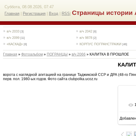
Суббота, 08.08.2026, 07:47
Страницы истории 
Главная
|
Регистрация
|
Вход
|
RSS
|
в/ч 2033
в/ч 2042
[3]
[6]
в/ч 2099
в/ч 9878
[11]
[2]
«КАСКАД»
КОРПУС ПОГРАНСТРАЖИ
[6]
[46]
Главная
»
Фотоальбом
»
ПОГРАНЦЫ
»
в/ч 2066
» КАЛИТКА В ПРОШЛОЕ
КАЛИТ
ворота с наглядной агитацией на границе Таджикской ССР и ДРА (48-го Пян
перв. пол. 1980-ых годов. Фото сайта clubpolka.ucoz.ru
Добавле
6