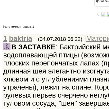
Добавле
Всего комментариев
:
1
1
baktria
[
Матер
(04.07.2018 06:22)
В ЗАСТАВКЕ
: Бактрийский м
водоплавающей птицы (возможн
плоских перепончатых лапах (п
длинная шея элегантно изогнута
клювом и с углублениями глазн
утрачены), лежит на спине. Кор
рулевых перьев очерчено неглу
туловом сосуда, "шея" заверша