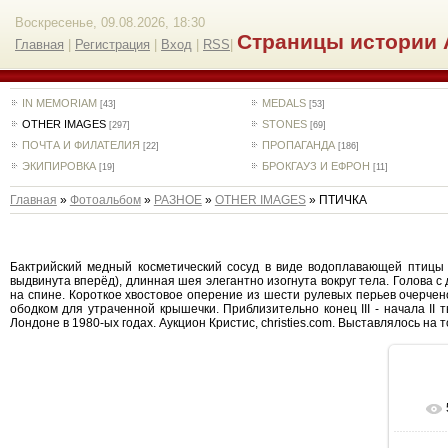
Воскресенье, 09.08.2026, 18:30
Страницы истории 
Главная
|
Регистрация
|
Вход
|
RSS
|
IN MEMORIAM
MEDALS
[43]
[53]
OTHER IMAGES
STONES
[297]
[69]
ПОЧТА И ФИЛАТЕЛИЯ
ПРОПАГАНДА
[22]
[186]
ЭКИПИРОВКА
БРОКГАУЗ И ЕФРОН
[19]
[11]
Главная
»
Фотоальбом
»
РАЗНОЕ
»
OTHER IMAGES
» ПТИЧКА
Бактрийский медный косметический сосуд в виде водоплавающей птицы (
выдвинута вперёд), длинная шея элегантно изогнута вокруг тела. Голова с
на спине. Короткое хвостовое оперение из шести рулевых перьев очерчен
ободком для утраченной крышечки. Приблизительно конец III - начала II т
Лондоне в 1980-ых годах. Аукцион Кристис, christies.com. Выставлялось на 