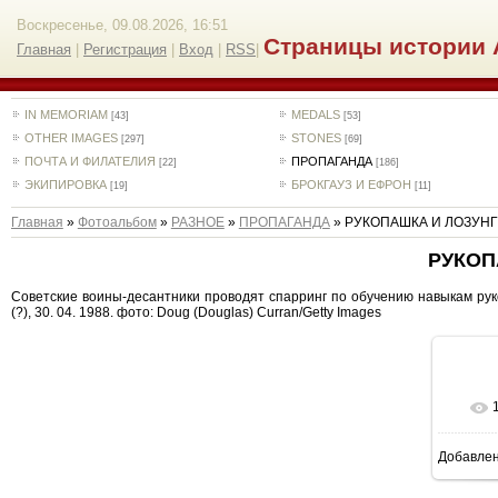
Воскресенье, 09.08.2026, 16:51
Страницы истории 
Главная
|
Регистрация
|
Вход
|
RSS
|
IN MEMORIAM
MEDALS
[43]
[53]
OTHER IMAGES
STONES
[297]
[69]
ПОЧТА И ФИЛАТЕЛИЯ
ПРОПАГАНДА
[22]
[186]
ЭКИПИРОВКА
БРОКГАУЗ И ЕФРОН
[19]
[11]
Главная
»
Фотоальбом
»
РАЗНОЕ
»
ПРОПАГАНДА
» РУКОПАШКА И ЛОЗУНГ
РУКОП
Советские воины-десантники проводят спарринг по обучению навыкам рук
(?), 30. 04. 1988. фото: Doug (Douglas) Curran/Getty Images
Добавле
1