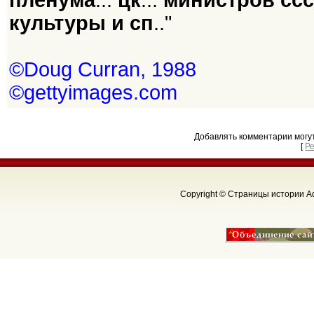
пленума
...
цк
...
министров ссс
культуры и сп
.."
©Doug Curran, 1988
©gettyimages.com
Добавлять комментарии могу
[
Р
Copyright © Страницы истории Аф