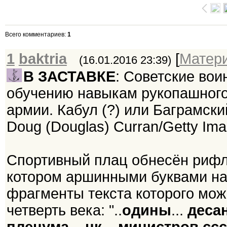
Всего комментариев
:
1
1
baktria
[
Матер
(16.01.2016 23:39)
В ЗАСТАВКЕ
: Советские вои
обучению навыкам рукопашного
армии. Кабул (?) или Баграмский
Doug (Douglas) Curran/Getty Ima
Спортивный плац обнесён рифл
котором аршинными буквами на
фрагменты текста которого мож
четверть века: "..
одины
...
деса