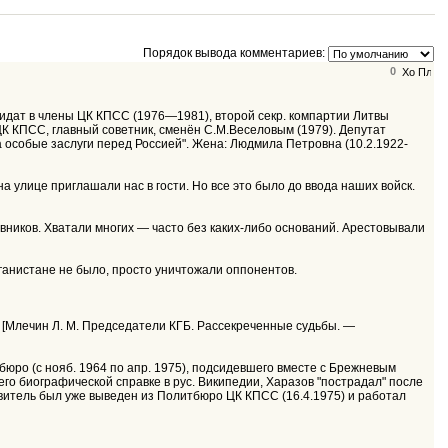
Порядок вывода комментариев:
0
ндидат в члены ЦК КПСС (1976—1981), второй секр. компартии Литвы
ЦК КПСС, главный советник, сменён С.М.Веселовым (1979). Депутат
 особые заслуги перед Россией". Жена: Людмила Петровна (10.2.1922-
 улице приглашали нас в гости. Но все это было до ввода наших войск.
ников. Хватали многих — часто без каких-либо оснований. Арестовывали
ганистане не было, просто уничтожали оппонентов.
. [Млечин Л. М. Председатели КГБ. Рассекреченные судьбы. —
бюро (с нояб. 1964 по апр. 1975), подсидевшего вместе с Брежневым
го биографической справке в рус. Википедии, Харазов "пострадал" после
ровитель был уже выведен из Политбюро ЦК КПСС (16.4.1975) и работал