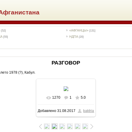
Афганистана
S
«АФГАНЦЫ»
[52]
[131]
КА
НДПА
[55]
[20]
РАЗГОВОР
лето 1978 (?), Кабул.
1270
1
5.0
В реальном размере
Добавлено
31.08.2017
baktria
613x435
/ 58.0Kb