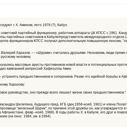
седуют с Х. Амином, лето 1978 (?), Кабул.
а], советский партийный функционер, работник аппарата ЦК КПСС с 1961. Ка
группы партийных советников в Кабуле/представитель международного отдела 
 группе функционеров КПСС получал дополнительную повышенную пенсию, "за
 Валерий Харазов. — «Шурави» считались друзьями. Незнакомь люди прямо на
русскому человеку.
начались массовые аресты противников новой власти и потенциальных против
водил кампанией репрессий Хафизулла Амин.
 устранять предшественников и соперников. Разве что идейной борьбы в Аф
ному Харазову:
новое руководство, оно прежде всего лишает жизни своих предшественников."
лександра Шелепина, будущего пред. КГБ (дек.1958-нояб. 1961) и члена Полит
озвище "железный Шурик", по причине этой дружбы он, как утеврждается в е
 Афганистане, февр.-нояб. 1988). В годы работы Х. в Кабуле, его друг и пок
ю (на пенс. 1984, ум. в 1994).