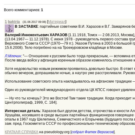
Всего комментариев
:
1
1
baktria
[
Материал
]
(31.08.2017 09:08)
В ЗАСТАВКЕ
: партийные советники В.И. Харазов и В.Г. Замарянов бе
Валерий Иннокентьевич ХАРАЗОВ
[1.11.1918, Томск — 2.08.2013, Москв
(13.04.1967— 11.12.1978). С июня 1978 - руководитель первого состава 
Верховного Совета СССР (1970—79 гг.). Указом Путина в 2003 в большой
15.6.2008). Тело погребено на на Троекуровском кладбище в Москве.
Л.Млечин
: "— Отношение к русским было тогда прекрасным, — вспомина ет
После ввода войск у афганцев коренным образом изменилось отношение к 
Хотя недовольство новым режимом проявилось довольно быстро. В ответ 
обычно вечером, допрашивали ночью, а наутро уже расстреливали. Руко
Использование советского опыта накладывалось на афганские традиции —
Один из руководителей международного отдела ЦК КПСС говорил удивлен
— Ну что ты хочешь? Это же Восток! Там такие традиции. Когда приходит 
Центрполиграф, 1999, С. 184].
Интересная деталь
: Харазов был другом детства, отрочества и юности А
Хрущёва, носившего в среде высших партийных функционеров говорящее пр
опалы в 1967 году Шелепина, Семичастного и Егорычева (будущего посла в
зам. пред. Госкомитета СССР по профессионально-техническому образовани
КРАТКАЯ СПРАВКА
на pseudology.org [
собрал Фатех Вергасов
].