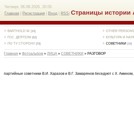
Четверг, 06.08.2026, 20:05
Страницы истории 
Главная
|
Регистрация
|
Вход
|
RSS
|
BARTHOLD W.
OTHER PERSON
[10]
ГОС. ДЕЯТЕЛИ
КУЛЬТУРА И НАУ
[62]
ПО ТУ СТОРОНУ
СОВЕТНИКИ
[53]
[19]
Главная
»
Фотоальбом
»
ЛИЦА
»
СОВЕТНИКИ
» РАЗГОВОР
партийные советники В.И. Харазов и В.Г. Замарянов беседуют с Х. Амином, 