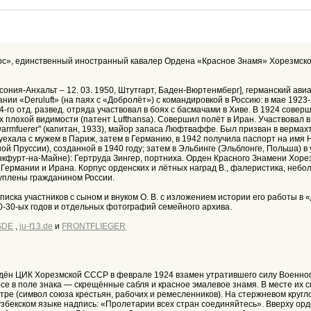
рс», единственный иностранный кавалер Ордена «Красное Знамя» Хорезмской
ксония-Анхальт – 12. 03. 1950, Штутгарт, Баден-Вюртенмберг], германский а
пании «Deruluft» (на паях с «Добролёт») с командировкой в Россию: в мае 1923-
4-го отд. развед. отряда участвовал в боях с басмачами в Хиве. В 1924 сове
ях плохой видимости (патент Lufthansa). Совершил полёт в Иран. Участвовал
armfuerer" (капитан, 1933), майор запаса Люфтваффе. Был призван в вермахт
 уехала с мужем в Париж, затем в Германию, в 1942 получила паспорт на имя 
ой Пруссии), созданной в 1940 году; затем в Эльбинге (Эльблонге, Польша) 
кфурт-на-Майне): Гертруда Зингер, портниха. Орден Красного Знамени Хорезмс
 Германии и Ирана. Корпус орденских и лётных наград В., фалеристика, небо
куплены гражданином России.
писка участников с сыном и внуком О. В. с изложением истории его работы в
0-30-ых годов и отдельных фотографий семейного архива.
SDE
,
ju-f13.de
и
FRONTFLIEGER
ждён ЦИК Хорезмской СССР в феврале 1924 взамен утратившего силу Военног
е в поле знака — скрещённые сабля и красное эмалевое знамя. В месте их ск
ре (символ союза крестьян, рабочих и ремесленников). На стержневом кругло
бекском языке надпись: «Пролетарии всех стран соединяйтесь». Вверху орд