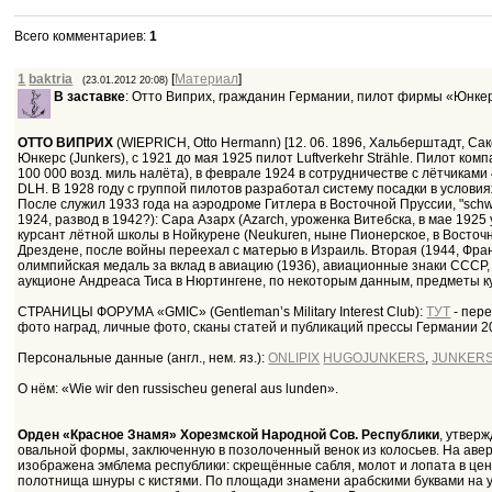
Всего комментариев
:
1
1
baktria
[
Материал
]
(23.01.2012 20:08)
В заставке
: Отто Виприх, гражданин Германии, пилот фирмы «Юнке
ОТТО ВИПРИХ
(WIEPRICH, Otto Hermann) [12. 06. 1896, Хальберштадт, Са
Юнкерс (Junkers), с 1921 до мая 1925 пилот Luftverkehr Strähle. Пилот ком
100 000 возд. миль налёта), в феврале 1924 в сотрудничестве с лётчиками 
DLH. В 1928 году с группой пилотов разработал систему посадки в услови
После служил 1933 года на аэродроме Гитлера в Восточной Пруссии, "schw
1924, развод в 1942?): Сара Азарх (Azarch, уроженка Витебска, в мае 1925
курсант лётной школы в Нойкурене (Neukuren, ныне Пионерское, в Восточн
Дрездене, после войны переехал с матерью в Израиль. Вторая (1944, Фран
олимпийская медаль за вклад в авиацию (1936), авиационные знаки СССР,
аукционе Андреаса Тиса в Нюртингене, по некоторым данным, предметы 
СТРАНИЦЫ ФОРУМА «GMIC» (Gentleman’s Military Interest Club):
ТУТ
- пере
фото наград, личные фото, сканы статей и публикаций прессы Германии 2
Персональные данные (англ., нем. яз.):
ONLIPIX
HUGOJUNKERS
,
JUNKER
О нём: «Wie wir den russischeu general aus lunden».
Орден «Красное Знамя» Хорезмской Народной Сов. Республики
, утвер
овальной формы, заключенную в позолоченный венок из колосьев. На аверс
изображена эмблема республики: скрещённые сабля, молот и лопата в цент
полотнища шнуры с кистями. По площади знамени арабскими буквами на уз