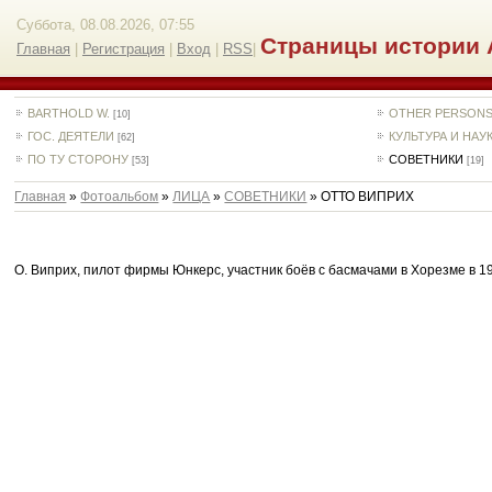
Суббота, 08.08.2026, 07:55
Страницы истории 
Главная
|
Регистрация
|
Вход
|
RSS
|
BARTHOLD W.
OTHER PERSON
[10]
ГОС. ДЕЯТЕЛИ
КУЛЬТУРА И НАУ
[62]
ПО ТУ СТОРОНУ
СОВЕТНИКИ
[53]
[19]
Главная
»
Фотоальбом
»
ЛИЦА
»
СОВЕТНИКИ
» ОТТО ВИПРИХ
О. Виприх, пилот фирмы Юнкерс, участник боёв с басмачами в Хорезме в 19