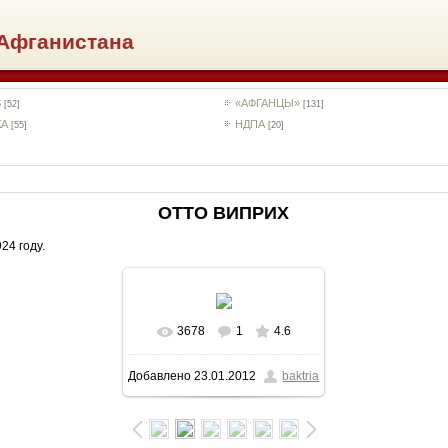
Афганистана
S
«АФГАНЦЫ»
[52]
[131]
КА
НДПА
[55]
[20]
ОТТО ВИПРИХ
24 году.
3678
1
4.6
В реальном размере
Добавлено
23.01.2012
baktria
653x865
/ 53.6Kb