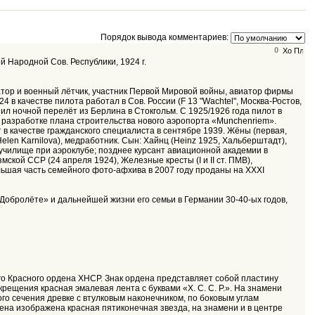
Порядок вывода комментариев:
0
 Народной Сов. Республики, 1924 г.
виатор и военный лётчик, участник Первой Мировой войны, авиатор фирмы
24 в качестве пилота работал в Сов. России (F 13 "Wachtel", Москва-Ростов,
ршил ночной перелёт из Берлина в Стокгольм. С 1925/1926 года пилот в
 в разработке плана строительства нового аэропорта «Munchenriem».
 в качестве гражданского специалиста в сентябре 1939. Жёны (первая,
Helen Karnilova), медработник. Сын: Хайнц (Heinz 1925, Хальберштадт),
в училище при аэроклубе; позднее курсант авиационной академии в
кой ССР (24 апреля 1924), Железные кресты (I и II ст. ПМВ),
льшая часть семейного фото-афхива в 2007 году проданы на XXXI
 «Добролёте» и дальнейшей жизни его семьи в Германии 30-40-ых годов,
о Красного ордена ХНСР. Знак ордена представляет собой пластину
рещения красная эмалевая лента с буквами «Х. С. С. Р.». На знамени
го сечения древке с втулковым наконечником, по боковым углам
ена изображена красная пятиконечная звезда, на знамени и в центре