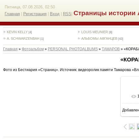
Пятница, 07.08.2026, 02:50
Страницы истории 
Главная
|
Регистрация
|
Вход
|
RSS
|
KEVIN KELLY
LOUIS MEUNIER
[4]
[8]
A. SCHWARZENBAH
АЛЬБОМЫ АФГАНЦЕВ
[1]
[42]
Главная
»
Фотоальбом
»
PERSONAL PHOTOALBUMS
»
ТАМАРОВ
» «КОРАБ
«КОРА
Фото из Бестиария «Страниц». Источник: видеоролик памяти Тамарова «Вла
Добавле
5