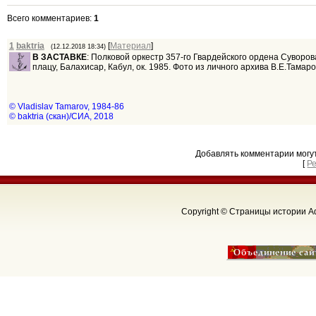
Всего комментариев
:
1
1
baktria
[
Материал
]
(12.12.2018 18:34)
В ЗАСТАВКЕ
: Полковой оркестр 357-го Гвардейского ордена Суворов
плацу, Балахисар, Кабул, ок. 1985. Фото из личного архива В.Е.Тамаро
© Vladislav Tamarov, 1984-86
© baktria (скан)/СИА, 2018
Добавлять комментарии могу
[
Р
Copyright © Страницы истории Аф