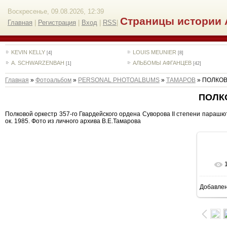
Воскресенье, 09.08.2026, 12:39
Страницы истории 
Главная
|
Регистрация
|
Вход
|
RSS
|
KEVIN KELLY
LOUIS MEUNIER
[4]
[8]
A. SCHWARZENBAH
АЛЬБОМЫ АФГАНЦЕВ
[1]
[42]
Главная
»
Фотоальбом
»
PERSONAL PHOTOALBUMS
»
ТАМАРОВ
» ПОЛКО
ПОЛК
Полковой оркестр 357-го Гвардейского ордена Суворова II степени парашют
ок. 1985. Фото из личного архива В.Е.Тамарова
Добавле
6