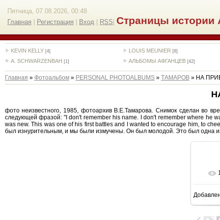
Пятница, 07.08.2026, 00:48
Страницы истории 
Главная
|
Регистрация
|
Вход
|
RSS
|
KEVIN KELLY
LOUIS MEUNIER
[4]
[8]
A. SCHWARZENBAH
АЛЬБОМЫ АФГАНЦЕВ
[1]
[42]
Главная
»
Фотоальбом
»
PERSONAL PHOTOALBUMS
»
ТАМАРОВ
» НА ПРИ
Н
фото неизвестного, 1985, фотоархив В.Е.Тамарова. Снимок сделан во вре
следующей фразой: "I don't remember his name. I don't remember where he was
was new. This was one of his first battles and I wanted to encourage him, to
был изнурительным, и мы были измучены. Он был молодой. Это был одна из
Добавле
1