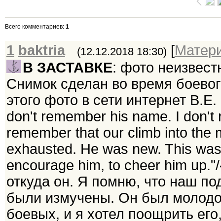
Всего комментариев
:
1
1
baktria
[
Матер
(12.12.2018 18:30)
В ЗАСТАВКЕ
: фото неизвест
Снимок сделан во время боевог
этого фото в сети интернет В.Е
don't remember his name. I don't
remember that our climb into the
exhausted. He was new. This was o
encourage him, to cheer him up.
откуда он. Я помню, что наш п
были измучены. Он был молодой
боевых, и я хотел поощрить его