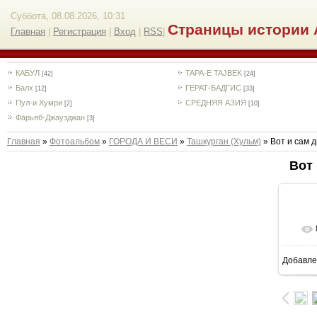
Суббота, 08.08.2026, 10:31
Страницы истории 
Главная
|
Регистрация
|
Вход
|
RSS
|
КАБУЛ
TAPA-E TAJBEK
[42]
[24]
Балх
ГЕРАТ-БАДГИС
[12]
[33]
Пул-и Хумри
СРЕДНЯЯ АЗИЯ
[2]
[10]
Фарьяб-Джаузджан
[3]
Главная
»
Фотоальбом
»
ГОРОДА И ВЕСИ
»
Ташкурган (Хульм)
» Вот и сам д
Вот 
Добавле
7