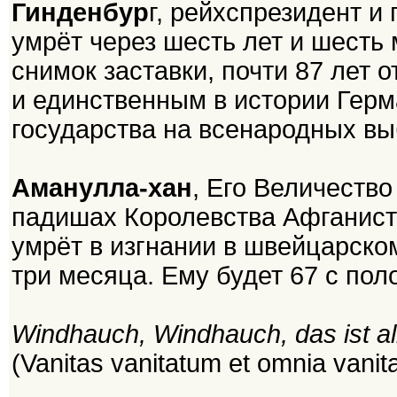
Гинденбур
г, рейхспрезидент 
умрёт через шесть лет и шесть 
снимок заставки, почти 87 лет 
и единственным в истории Герм
государства на всенародных выб
Аманулла-хан
, Его Величеств
падишах Королевства Афганиста
умрёт в изгнании в швейцарско
три месяца. Ему будет 67 с пол
Windhauch, Windhauch, das ist a
(Vanitas vanitatum et omnia vanit