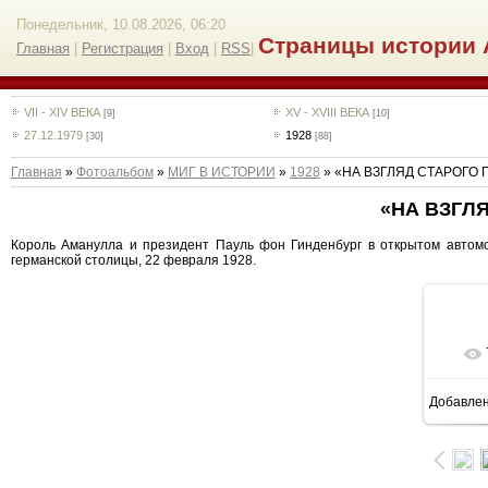
Понедельник, 10.08.2026, 06:20
Страницы истории 
Главная
|
Регистрация
|
Вход
|
RSS
|
VII - XIV ВЕКА
XV - XVIII ВЕКА
[9]
[10]
27.12.1979
1928
[30]
[88]
Главная
»
Фотоальбом
»
МИГ В ИСТОРИИ
»
1928
» «НА ВЗГЛЯД СТАРОГО 
«НА ВЗГЛ
Король Аманулла и президент Пауль фон Гинденбург в открытом автомо
германской столицы, 22 февраля 1928.
Добавле
9