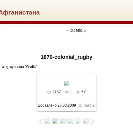
Афганистана
XIX ВЕК
]
[38]
1879-сolonial_rugby
изд. журнала "Grafic".
2167
1
5.0
В реальном размере
Добавлено
25.03.2009
baktria
918x647
/ 72.9Kb