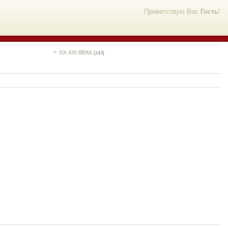
Приветствую Вас
Гость
!
ХХ-XXI ВЕКА
[243]