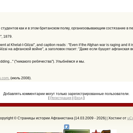
и студентов как и в этом британском полку, организовывающим состязание в п
, 1879.
 at Khelat-I-Gilzai", and caption reads : "Even if the Afghan war is raging and it is o
-Gilzai на афганской войне", а заголовок гласит: "Даже если бушует афганская в
ding..." ("никакого ребячества"). Улыбнёмся и мы.
s.com
, (июль 2008).
Добавлять комментарии могут только зарегистрированные пользователи.
[
Регистрация
|
Вход
]
opyright © Страницы истории Афганистана |14.03.2009 - 2026
| |
Хостинг от
uC