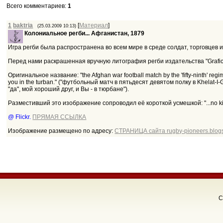
Всего комментариев
:
1
1
baktria
[
Материал
]
(25.03.2009 10:13)
Колониальное регби... Афганистан, 1879
Игра регби была распространена во всем мире в среде солдат, торговцев 
Перед нами раскрашенная вручную литография регби издательства "Grafic"
Оригинальное название: "the Afghan war football match by the 'fifty-ninth' regiment
you in the turban." ("футбольный матч в пятьдесят девятом полку в Khelat-I
"да", мой хороший друг, и Вы - в тюрбане").
Разместивший это изображение сопроводил её короткой усмешкой: "...no kid
@ Flickr.
ПРЯМАЯ ССЫЛКА
Изображение размещено по адресу:
СТРАНИЦА сайта rugby-pioneers.blog
C