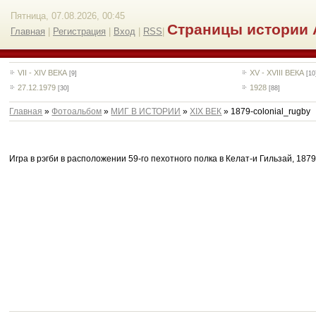
Пятница, 07.08.2026, 00:45
Страницы истории 
Главная
|
Регистрация
|
Вход
|
RSS
|
VII - XIV ВЕКА
XV - XVIII ВЕКА
[9]
[10
27.12.1979
1928
[30]
[88]
Главная
»
Фотоальбом
»
МИГ В ИСТОРИИ
»
XIX ВЕК
» 1879-сolonial_rugby
Игра в рэгби в расположении 59-го пехотного полка в Келат-и Гильзай, 1879. 