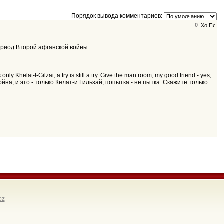
Порядок вывода комментариев:
0
ериод Второй афганской войны...
nly Khelat-I-Gilzai, a try is still a try. Give the man room, my good friend - yes,
ойна, и это - только Келат-и Гильзай, попытка - не пытка. Скажите только
oz