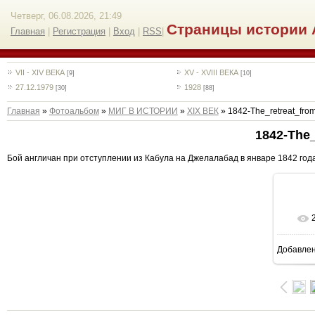
Четверг, 06.08.2026, 21:49
Страницы истории 
Главная
|
Регистрация
|
Вход
|
RSS
|
VII - XIV ВЕКА
XV - XVIII ВЕКА
[9]
[10]
27.12.1979
1928
[30]
[88]
Главная
»
Фотоальбом
»
МИГ В ИСТОРИИ
»
XIX ВЕК
» 1842-The_retreat_fro
1842-The_
Бой англичан при отступлении из Кабула на Джелалабад в январе 1842 года
Добавле
8