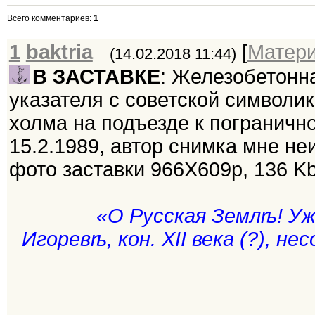
Всего комментариев
:
1
1
baktria
[
Матер
(14.02.2018 11:44)
В ЗАСТАВКЕ
: Железобетонн
указателя с советской символи
холма на подъезде к пограничн
15.2.1989, автор снимка мне не
фото заставки 966Х609р, 136 Kb
«О Русская Землѣ! Уж
Игоревѣ, кон. XII века (?), не