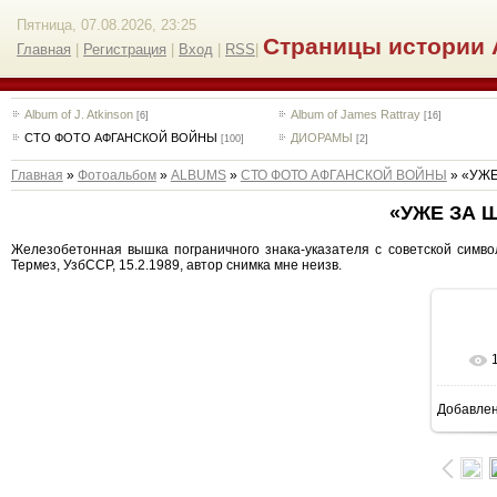
Пятница, 07.08.2026, 23:25
Страницы истории 
Главная
|
Регистрация
|
Вход
|
RSS
|
Album of J. Atkinson
Album of James Rattray
[6]
[16]
СТО ФОТО АФГАНСКОЙ ВОЙНЫ
ДИОРАМЫ
[100]
[2]
Главная
»
Фотоальбом
»
ALBUMS
»
СТО ФОТО АФГАНСКОЙ ВОЙНЫ
» «УЖ
«УЖЕ ЗА 
Железобетонная вышка пограничного знака-указателя с советской симво
Термез, УзбССР, 15.2.1989, автор снимка мне неизв.
Добавле
9