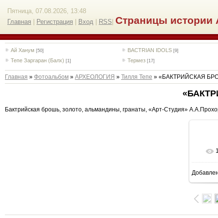
Пятница, 07.08.2026, 13:48
Страницы истории 
Главная
|
Регистрация
|
Вход
|
RSS
|
Ай Ханум
BACTRIAN IDOLS
[50]
[9]
Тепе Заргаран (Балх)
Термез
[1]
[17]
Главная
»
Фотоальбом
»
АРХЕОЛОГИЯ
»
Тилля Тепе
» «БАКТРИЙСКАЯ БР
«БАКТР
Бактрийская брошь, золото, альмандины, гранаты, «Арт-Студия» А.А.Прохор
Добавле