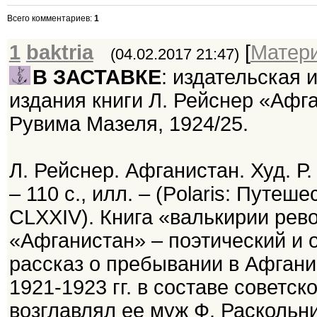
Всего комментариев
:
1
1
baktria
[
Матер
(04.02.2017 21:47)
В ЗАСТАВКЕ
: издательская
издания книги Л. Рейснер «Афган
Рувима Мазеля, 1924/25.
Л. Рейснер. Афганистан. Худ. Р. 
– 110 c., илл. – (Polaris: Путе
CLХХIV). Книга «валькирии рев
«Афганистан» – поэтический и 
рассказ о пребывании в Афгани
1921-1923 гг. в составе советс
возглавлял ее муж Ф. Раскольни