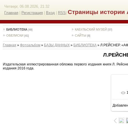
Четверг, 06.08.2026, 21:32
Страницы истории 
Главная
|
Регистрация
|
Вход
|
RSS
|
БИБЛИОТЕКА
КАБУЛЬСКИЙ МУЗЕЙ
[48]
[57]
ОБЕЛИСКИ
САЙТЫ
[41]
[8]
Главная
»
Фотоальбом
»
БАЗЫ ДАННЫХ
»
БИБЛИОТЕКА
» Л.РЕЙСНЕР. «А
Л.РЕЙСН
Издательская иллюстрированная обложка первого издания книги Л. Рейснер 
издания 2016 года.
Добавле
4