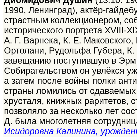
Диомидович Душин
(13.10. 19
1990, Ленинград), актёр-гайдеб
страстным коллекционером, с
исторического портрета XVIII-XI
А. Г. Варнека, К. Е. Маковского
Ортолани, Рудольфа Губера, К. 
завещанию поступившую в Эрми
Собирательством он увлёкся уже
а затем после войны полки ант
страны ломились от сдаваемых
хрусталя, книжных раритетов, с
позволяло за несколько лет со
Д. была многолетняя сотрудниц
Исидоровна Калинина, урожденн