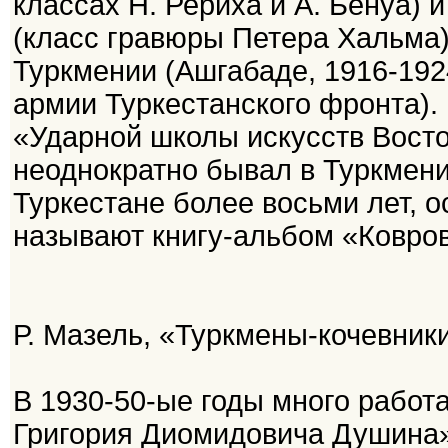
классах Н. Рериха и А. Бенуа)
(класс гравюры Петера Хальма).
Туркмении (Ашгабаде, 1916-192
армии Туркестанского фронта).
«Ударной школы искусств Восто
неоднократно бывал в Туркмени
Туркестане более восьми лет, 
называют книгу-альбом «Ковров
Р. Мазель, «Туркмены-кочевник
В 1930-50-ые годы много работа
Григория Диомидовича Душина»