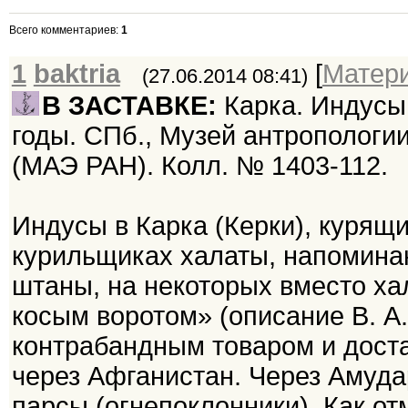
Всего комментариев
:
1
1
baktria
[
Матер
(27.06.2014 08:41)
В ЗАСТАВКЕ:
Карка. Индусы.
годы. СПб., Музей антропологи
(МАЭ РАН). Колл. № 1403-112.
Индусы в Карка (Керки), курящ
курильщиках халаты, напомина
штаны, на некоторых вместо ха
косым воротом» (описание В. А
контрабандным товаром и доста
через Афганистан. Через Амуда
парсы (огнепоклонники). Как о