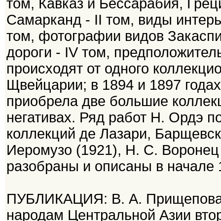
том, Кавказ и Бессарабия, Греци
Самарканд - II том, виды интерь
том, фотографии видов Закаспи
дороги - IV том, предположител
происходят от одного коллекцио
Щвейцарии; в 1894 и 1897 года
приобрела две большие коллек
негативах. Ряд работ Н. Ордэ 
коллекций де Лазари, Барщевско
Иеромузо (1921), Н. С. Воронец
разобраны и описаны в начале 
ПУБЛИКАЦИЯ: В. А. Прищепова
народам Центральной Азии втор