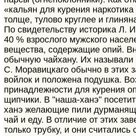
«кальян для курения наркотика
толще, тулово круглее и глинян
По свидетельству историка Л. И
40 % взрослого мужского насел
вещества, содержащие опий. В
обычную чайхану. Их называли 
С. Моравицкаго обычно в этих 
войлок и положена подушка. Во
принадлежности для курения оп
щипчики. В "наша-ханэ" посетит
ханэ желающие пили дурманящи
чай и еду. В отличие от этих за
только трубку, и они считалис