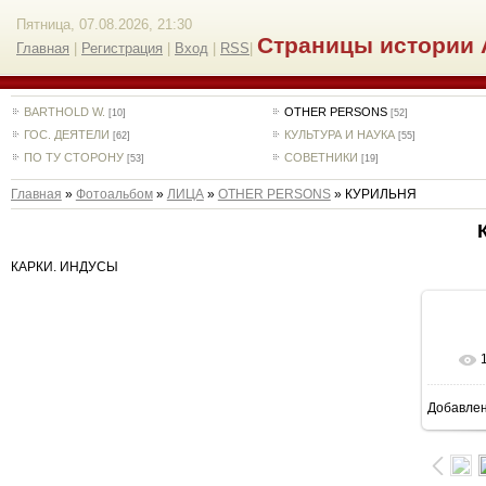
Пятница, 07.08.2026, 21:30
Страницы истории 
Главная
|
Регистрация
|
Вход
|
RSS
|
BARTHOLD W.
OTHER PERSONS
[10]
[52]
ГОС. ДЕЯТЕЛИ
КУЛЬТУРА И НАУКА
[62]
[55]
ПО ТУ СТОРОНУ
СОВЕТНИКИ
[53]
[19]
Главная
»
Фотоальбом
»
ЛИЦА
»
OTHER PERSONS
» КУРИЛЬНЯ
КАРКИ. ИНДУСЫ
Добавле
9