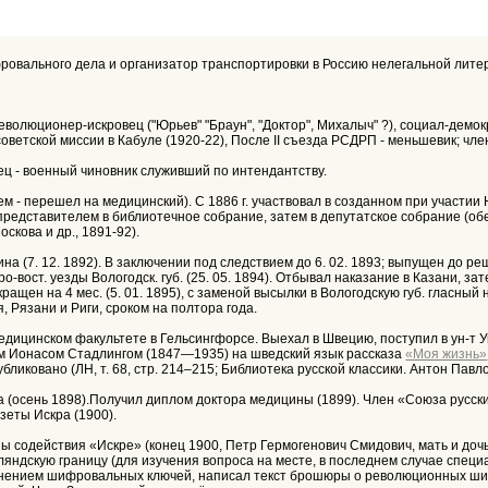
фровального дела и организатор транспортировки в Россию нелегальной литера
революционер-искровец ("Юрьев" "Браун", "Доктор", Михалыч" ?), социал-демо
ветской миссии в Кабуле (1920-22), После II съезда РСДРП - меньшевик; член
тец - военный чиновник служивший по интендантству.
м - перешел на медицинский). С 1886 г. участвовал в созданном при участии Н
 представителем в библиотечное собрание, затем в депутатское собрание (об
скова и др., 1891-92).
а (7. 12. 1892). В заключении под следствием до 6. 02. 1893; выпущен до р
о-вост. уезды Вологодск. губ. (25. 05. 1894). Отбывал наказание в Казани, 
ращен на 4 мес. (5. 01. 1895), с заменой высылки в Вологодскую губ. гласный
, Рязани и Риги, сроком на полтора года.
 медицинском факультете в Гельсингфорсе. Выехал в Швецию, поступил в ун-т У
м Ионасом Стадлингом (1847—1935) на шведский язык рассказа
«Моя жизнь»
убликовано (ЛН, т. 68, стр. 214–215; Библиотека русской классики. Антон Павл
 (осень 1898).Получил диплом доктора медицины (1899). Член «Союза русских
азеты Искра (1900).
ы содействия «Искре» (конец 1900, Петр Гермогенович Смидович, мать и дочь
ляндскую границу (для изучения вопроса на месте, в последнем случае спец
етенением шифровальных ключей, написал текст брошюры о революционных ши