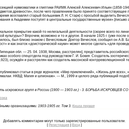
 секцией нумизматики и глиптики РАИМК Алексей Алексеевич Ильин (1858-1942
дметов древности», после чего правлением было принято соответствующее по
 время возглавлял старый большевик Л. Н. Старк) с просьбой выделить Вечес
ания в Академии поступят в центральные государственные музеи».[письмо ака
льное прикрытие какой-то нелегальной деятельности (скорее всего по линии
кой культуры»? Впрочем, возможно и то и другое. В начале 1925 г. (уже после
нилось, был близко знаком с Вечесловым. Доктор Вечеслов, сообщил он A.B. 
ст» и как знаток «доисторической науки» может многое сделать «для проведе
Липецкая обл. — 25. 04. 1938, Москва, расстрелян], представитель российског
рамках особого спецотдела под руководством Г. И. Бокия. Создатель эзотери
923), осуждён и расстрелян как создатель масонской контрреволюционной тер
публиковал статьи в ряде журналов: «Мир приключений», «Жизнь для всех», 
малаи. НКВД: Магия и шпионаж». — М., 1999 и целого ряда публикаций подоб
ность искровских групп в России (1900 — 1903 гг.) - 3. БОРЬБА ИСКРОВЦ
возка
ными организациями. 1903-1905 гг. Том 3.
Книга первая
Добавлять комментарии могут только зарегистрированные пользователи.
[
Регистрация
|
Вход
]