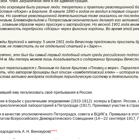
кой. Член Заграничной лиги и её администрации.
реди искровцев были разные люди: теоретики и практики революционной бо
ствия «Искре» в Берлине. В начале 1890-х годов он входил в первые социа
а. Но занятие революционной деятельностью тоже оказалось не последни
хановым, Блюменфельдом и Потресовым окончательно делают его активней
главным образом через прусскую и австрийскую. Но весной 1901 года вним
возможность переброски «Искры» через финские кордоны. Во время этой р
жды Крупской к автору. 5 июля 1901 года Вечеслову предложили прислать б
том, не поместить ли ее отдельной статьей в «Заре»».
ероятно, это был бы самый первый подобный опыт среди российского подп
1904-м. Мы теперь можем лишь догадываться о содержании брошюры Вечесло
ил переписывался с Лениным по басне Крылова «Пловец и море». Параллел
ить, что автором брошюры был описан «гамбеттовский ключ» – история его
чеслова активно внедряла подобную периодическую систему в деятельность
ливший ему легализовать своё пребывания в России.
ие в борьбе с различными эпидемиями (1910-1912): холеры в Европ. России, 
ктериологической лабораторией в Петрограде (1917). Принимал участие в стр
 качестве уполномоченного Петроградск. совета и ВЦИК’а. Примыкал в этот 
том Всероссийского Демократического Совещания (14—22 сентября 1917, Петр
едседатель А. Н. Винокуров)
****
.