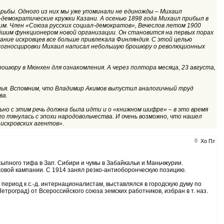
рьбы. Одного из них мы уже упоминали не единожды – Михаил
л-демократические кружки Казани. А осенью 1898 года Михаил прибыл в
м. Член «Союза русских социал-демократов», Вечеслов летом 1900
шим функционером новой организации. Он становится на первых порах
ание искровцев все больше привлекала Финляндия. С этой целью
екогносцировки Михаил написал небольшую брошюру о революционных
рошюру в Мюнхен для ознакомления. А через полтора месяца, 23 августа,
олья. Вспомним, что Владимир Акимов выпустил аналогичный труд
ва.
ьно с этим речь должна была идти и о «книжном шифре» – в это время
 тянулась с эпохи народовольчества. И очень возможно, что нашел
 искровских агентов».
0
сыпного тифа в Зап. Сибири и чумы в Забайкальи и Маньчжурии.
аховой кампании. С 1914 занял резко-антиоборонческую позицию.
период к с.-д. интернационалистам, выставлялся в городскую думу по
оград) от Всероссийского союза земских работников, избран в т. наз.