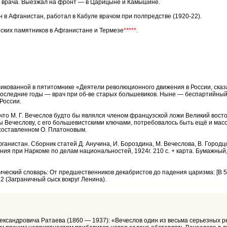
е врача. Выезжал на фронт — в Царицыне и Камышине.
 в Афганистан, работал в Кабуле врачом при полпредстве (1920-22).
ских памятников в Афганистане и Термезе
*****
.
бликованной в пятитомнике «Деятели революционного движения в России, сказа
едние годы — врач при об-ве старых большевиков. Ныне — беспартийный» [вып
России.
 что М. Г. Вечеслов будто бы являлся членом французской ложи Великий восто
бы Вечеслову, с его большевистскими ключами, потребовалось быть ещё и масо
 составленном О. Платоновым.
ганистан. Сборник статей Д. Анучина, И. Бороздина, М. Вечеслова, В. Городцо
ия при Наркоме по делам национальностей, 1924г. 210 с. + карта. Бумажный,
еский словарь: От предшественников декабристов до падения царизма: [В 5 
62 (Заграничный сыск вокруг Ленина).
ксандровича Ратаева (1860 — 1937): «Вечеслов один из весьма серьезных р