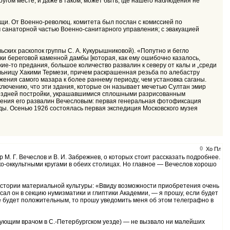
ругом месте, и даже в таком, может быть, где нашего наблюдения не
щи. От Военно-революц. комитета был послан с комиссией по
 санаторной частью Военно-санитарного управления; с эвакуацией
льских раскопок группы С. А. Кукурышниковой). «Попутно и бегло
ки береговой каменной дамбы [которая, как ему ошибочно казалось,
акие-то предания, большое количество развалин к северу от калы и „среди
льницу Хакими Термези, причем раскрашенная резьба по алебастру
ения самого мазара к более раннему периоду, чем установка саганы.
ключению, что эти здания, которые он называет мечетью Султан эмир
е поздней постройки, украшавшимися сплошными разрисованным
сещения его развалин Вечесловым: первая генеральная фотофиксация
ды. Осенью 1926 состоялась первая экспедиция Московского музея
0
р М. Г. Вечеслов и В. И. Забрежнев, о которых стоит рассказать подробнее.
о-оккультными кругами в обеих столицах. Но главное — Вечеслов хорошо
 истории материальной культуры: «Ввиду возможности приобретения очень
л он в секцию нумизматики и глиптики Академии, — я прошу, если будет
е будет положительным, то прошу уведомить меня об этом телеграфно в
кующим врачом в С.-Петербургском уезде) — не вызвало ни малейших