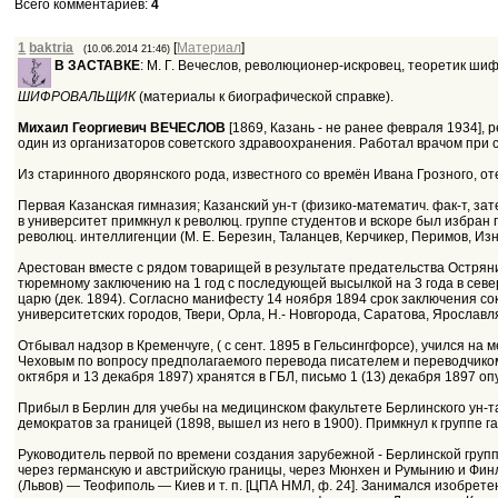
Всего комментариев
:
4
1
baktria
[
Материал
]
(10.06.2014 21:46)
В ЗАСТАВКЕ
: М. Г. Вечеслов, революционер-искровец, теоретик ши
ШИФРОВАЛЬЩИК
(материалы к биографической справке).
Михаил Георгиевич ВЕЧЕСЛОВ
[1869, Казань - не ранее февраля 1934], 
один из организаторов советского здравоохранения. Работал врачом при со
Из старинного дворянского рода, известного со времён Ивана Грозного, о
Первая Казанская гимназия; Казанский ун-т (физико-математич. фак-т, зате
в университет примкнул к революц. группе студентов и вскоре был избран
революц. интеллигенции (М. Е. Березин, Таланцев, Керчикер, Перимов, Изно
Арестован вместе с рядом товарищей в результате предательства Острянин
тюремному заключению на 1 год с последующей высылкой на 3 года в север
царю (дек. 1894). Согласно манифесту 14 ноября 1894 срок заключения сок
университетских городов, Твери, Орла, Н.- Новгорода, Саратова, Ярославля
Отбывал надзор в Кременчуге, ( с сент. 1895 в Гельсингфорсе), учился на
Чеховым по вопросу предполагаемого перевода писателем и переводчико
октября и 13 декабря 1897) хранятся в ГБЛ, письмо 1 (13) декабря 1897 оп
Прибыл в Берлин для учебы на медицинском факультете Берлинского ун-та
демократов за границей (1898, вышел из него в 1900). Примкнул к группе г
Руководитель первой по времени создания зарубежной - Берлинской групп
через германскую и австрийскую границы, через Мюнхен и Румынию и Фин
(Львов) — Теофиполь — Киев и т. п. [ЦПА НМЛ, ф. 24]. Занимался изобр