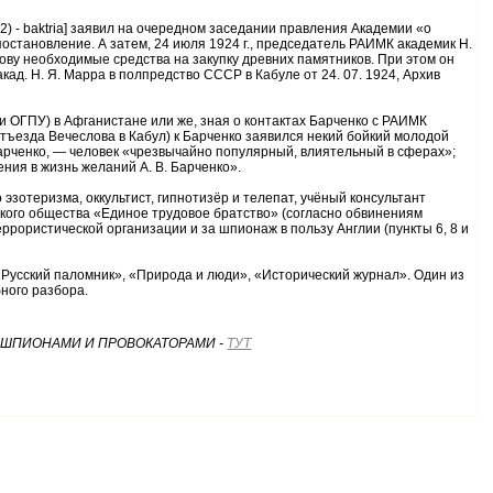
) - baktria] заявил на очередном заседании правления Академии «о
становление. А затем, 24 июля 1924 г., председатель РАИМК академик Н.
лову необходимые средства на закупку древних памятников. При этом он
д. Н. Я. Марра в полпредство СССР в Кабуле от 24. 07. 1924, Архив
 ОГПУ) в Афганистане или же, зная о контактах Барченко с РАИМК
 отъезда Вечеслова в Кабул) к Барченко заявился некий бойкий молодой
Барченко, — человек «чрезвычайно популярный, влиятельный в сферах»;
ния в жизнь желаний A. B. Барченко».
о эзотеризма, оккультист, гипнотизёр и телепат, учёный консультант
ческого общества «Единое трудовое братство» (согласно обвинениям
рористической организации и за шпионаж в пользу Англии (пункты 6, 8 и
«Русский паломник», «Природа и люди», «Исторический журнал». Один из
ного разбора.
ЕВ СО ШПИОНАМИ И ПРОВОКАТОРАМИ -
ТУТ