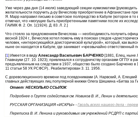
Уже через два дня (14 июля) заведующий секции нумизматики [руководить
желательности поручить д-ру Вечеслову приобретение в Афганистане пре
Я. Марр направил письмо в советское полпредство в Кабуле (которое в то
отмечал, что «могущие быть приобретенными памятники после их исследов
ГАИМК Ф. 2. Оп. 1(1924). Д. 83. Л. 2.]
Что стояло за предложением Вечеслова — необходимость получить официа
весной 1924 г., Вечеслов хотел помочь ему в поисках следов «доисторичес
человек, «интересующийся доисторической культурой», который, как выяс
ныне он находится в Кабуле, где занимает «чрезвычайно ответственный по
[
1
] Имеется в виду
Александр Васильевич БАРЧЕНКО
[1881, Елец, ныне 
Главнауки (27. 10. 1923); привлекался к сотрудничству органами ОГПУ в 
предъявленным на следствии в 1937, общество было создано Барченко в 1
11 статьи 58 УК РСФСР).. Реабилитирован 3. 11. 1956.
С дореволюционного времени под псевдонимами (А. Нарвский, А. Елецкий 
главных действующих лиц популярной книжки Олега Шишкина «Битва за Ги
Ответ
:
НЕСКОЛЬКО ССЫЛОК
:
Подробнее о Группе содействия см. Новиков В. И., Ленин и деятель
РУССКАЯ ОРГАНИЗАЦИЯ «ИСКРЫ» -
Гвоздь всего нашего дела - пере
Переписка В. И. Ленина и руководимых им учреждений РСДРП с партий