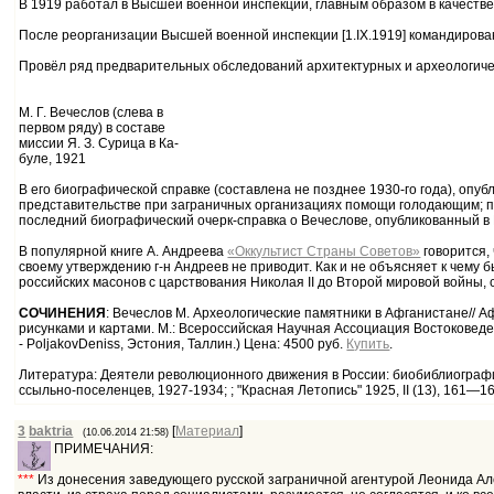
В 1919 работал в Высшей военной инспекции, главным образом в качеств
После реорганизации Высшей военной инспекции [1.IX.1919] командирован
Провёл ряд предварительных обследований архитектурных и археологиче
М. Г. Вечеслов (слева в
первом ряду) в составе
миссии Я. З. Сурица в Ка-
буле, 1921
В его биографической справке (составлена не позднее 1930-го года), опу
представительстве при заграничных организациях помощи голодающим; посл
последний биографический очерк-справка о Вечеслове, опубликованный в 
В популярной книге А. Андреева
«Оккультист Страны Советов»
говорится,
своему утверждению г-н Андреев не приводит. Как и не объясняет к чему 
российских масонов с царствования Николая II до Второй мировой войны,
СОЧИНЕНИЯ
: Вечеслов М. Археологические памятники в Афганистане// Аф
рисунками и картами. М.: Всероссийская Научная Ассоциация Востоковеден
- PoljakovDeniss, Эстония, Таллин.) Цена: 4500 руб.
Купить
.
Литература: Деятели революционного движения в России: биобиблиографич
ссыльно-поселенцев, 1927-1934; ; "Красная Летопись" 1925, II (13), 161—1
3
baktria
[
Материал
]
(10.06.2014 21:58)
ПРИМЕЧАНИЯ:
***
Из донесения заведующего русской заграничной агентурой Леонида Але