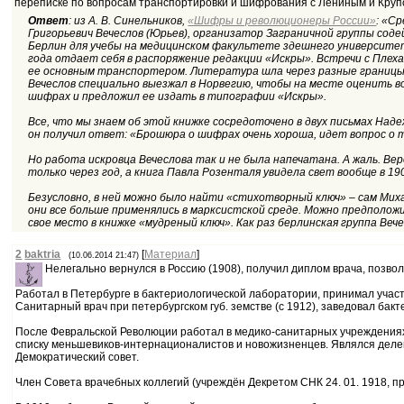
переписке по вопросам транспортировки и шифрования с Лениным и Крупс
Ответ
: из А. В. Синельников,
«Шифры и революционеры России»
: «С
Григорьевич Вечеслов (Юрьев), организатор Заграничной группы содей
Берлин для учебы на медицинском факультете здешнего университет
года отдает себя в распоряжение редакции «Искры». Встречи с Пле
ее основным транспортером. Литература шла через разные границы, 
Вечеслов специально выезжал в Норвегию, чтобы на месте оценить 
шифрах и предложил ее издать в типографии «Искры».
Все, что мы знаем об этой книжке сосредоточено в двух письмах Наде
он получил ответ: «Брошюра о шифрах очень хороша, идет вопрос о 
Но работа искровца Вечеслова так и не была напечатана. А жаль. В
только через год, а книга Павла Розенталя увидела свет вообще в 
Безусловно, в ней можно было найти «стихотворный ключ» – сам Миха
они все больше применялись в марксистской среде. Можно предполож
свое место в книжке «мудреный ключ». Как раз берлинская группа Ве
2
baktria
[
Материал
]
(10.06.2014 21:47)
Нелегально вернулся в Россию (1908), получил диплом врача, позво
Работал в Петербурге в бактериологической лаборатории, принимал участ
Санитарный врач при петербургском губ. земстве (с 1912), заведовал ба
После Февральской Революции работал в медико-санитарных учреждениях в
списку меньшевиков-интернационалистов и новожизненцев. Являлся делега
Демократический совет.
Член Совета врачебных коллегий (учреждён Декретом СНК 24. 01. 1918, пр