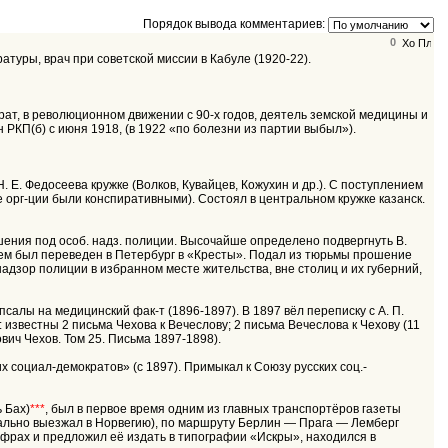
Порядок вывода комментариев:
0
туры, врач при советской миссии в Кабуле (1920-22).
крат, в революционном движении с 90-х годов, деятель земской медицины и
 РКП(б) с июня 1918, (в 1922 «по болезни из партии выбыл»).
. Е. Федосеева кружке (Волков, Кувайцев, Кожухин и др.). С поступлением
е орг-ции были конспиративными). Состоял в центральном кружке казанск.
ешения под особ. надз. полиции. Высочайше определено подвергнуть В.
затем был переведен в Петербург в «Кресты». Подал из тюрьмы прошение
 надзор полиции в избранном месте жительства, вне столиц и их губерний,
псалы на медицинский фак-т (1896-1897). В 1897 вёл переписку с А. П.
: известны 2 письма Чехова к Вечеслову; 2 письма Вечеслова к Чехову (11
ович Чехов. Том 25. Письма 1897-1898).
 социал-демократов» (с 1897). Примыкал к Союзу русских соц.-
 Бах)
***
, был в первое время одним из главных транспортёров газеты
иально выезжал в Норвегию), по маршруту Берлин — Прага — Лемберг
фрах и предложил её издать в типографии «Искры», находился в