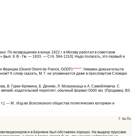
но: По возвращении в конце 1922 г. в Москву работал в советском
. II. В - Гм. — 1933. — Стб. 584-1310]. Надо полагать, это первый и
к Франции (Grand Orient de France, GODF)
******
. Никаких доказательств
ном? К слову сказать, М. Г. не упоминается даже в пресловутом Словаре
ва, В. Гурко-Кряжина, Б. Денике, Л. Мсериануца и А. Самойловича. С
 мягкий, издательский переплет, обычный формат.5000 экз. (Продавец: BS
т.]. — М.: Изд-во Всесоюзного общества политических каторжан и
0
еволюционеров и в Берлине был обставлен хорошо. На выдачу прусские