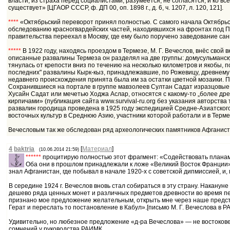
власти, из страха перед социалистами, разумеется, не согласятся, и ко в
существует» [ЦГАОР СССР, ф. ДП 00, оп. 1898 г., д. 6, ч. 1207, л. 120, 121].
****
«Октябрьский переворот принял полностью. С самого начала Октябрьс
обследованию красногвардейских частей, находившихся на фронтах под П
правительства переехал в Москву, где ему было поручено заведование сани
*****
В 1922 году, находясь проездом в Термезе, М. Г. Вечеслов, внёс свой
описанные развалины Термеза он разделял на две группы: домусульманску
тянулась от крепости вниз по течению на несколько километров и якобы, п
последних" развалины Кырк-кыз, принадлежавшие, по Рожевицу, древнему
недавнего происхождения принята была им за остатки цветной мозаики. П
Сохранившиеся на портале в группе мавзолеев Султан Садат изразцовые п
Хусайн Садат или мечетью Ходжа Аслар, относятся с какому-то „более д
кирпичами» (публикация сайта www.survival-ru.org без указания авторст
развалин городища проведена в 1925 году экспедицией Средне-Азиатского
восточных культур в Среднюю Азию, участники которой работали и в Терме
Вечесловым так же обследован ряд археологических памятников Афганист
4
baktria
[
Материал
]
(10.06.2014 21:59)
******
процитирую полностью этот фрагмент: «Содействовать планам
Оба они в прошлом принадлежали к ложе «Великий Восток Франции»;
знал Афганистан, где побывал в начале 1920-х с советской дипмиссией, и,
В середине 1924 г. Вечеслов вновь стал собираться в эту страну. Нака
дешево ряда ценных монет и различных предметов древности во время пе
признано мое предложение желательным, открыть мне через наше предста
Герат и переслать то постановление в Кабул».[письмо М. Г. Вечеслова в РАИМ
Удивительно, но любезное предложение «д-ра Вечеслова» — не востокове
сомнений у руководства РАИМК.