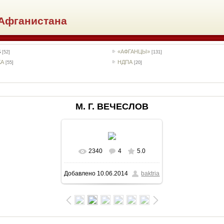
Афганистана
S
«АФГАНЦЫ»
[52]
[131]
КА
НДПА
[55]
[20]
М. Г. ВЕЧЕСЛОВ
2340
4
5.0
Добавлено
10.06.2014
baktria