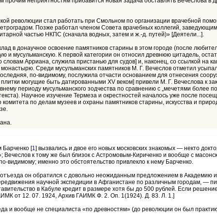
сем прочим неприятностям прибавится новая задача обставлять Вечеслова в д
кой революции стал работать при Смольном по организации врачебной помо
етроградом. Позже работал членом Совета врачебных коллегий, заведующим
тарной частью НКПС (сначала водных, затем и ж.-д. путей)» [Деятели...].
 вклад в донаучное освоение памятников старины в этом городе (после любите
ю и мусульманскую. К первой категории он относил древнюю цитадель, остат
о словам Арриана, служила пристанью для судов] и, наконец, со ссылкой на к
 монастырю. Среди мусульманских памятников М. Г. Вечеслов отметил усыпа
оследняя, по-видимому, послужила отчасти основанием для отнесения сооруж
литки могущие быть датированными XV веком] привели М. Г. Вечеслова к за
ревнему периоду мусульманского зодчества по сравнению с „мечетями боле
ва текста). Научное изучение Термеза и окрестностей началось уже после по
 комитета по делам музеев и охраны памятников старины, искусства и приро
зе.
ана.
 Барченко [
1
] вызвались и двое его новых московских знакомых — некто докто
 Вечеслов к тому же был близок с Астромовым-Кириченко и вообще с масонск
 по-видимому; именно это обстоятельство привлекло к нему Барченко.
нуне отъезда он обратился с довольно неожиданным предложением в Академию
редвижения научной экспедиции в Афганистане по различным городам, — писа
вительство в Кабуле кредит в размере хотя бы до 500 рублей. Если решени
К от 12. 07. 1924, Архив ГАИМК Ф. 2. Оп. 1(1924). Д. 83. Л. 1.]
да и вообще не специалиста «по древностям» (до революции он был практи