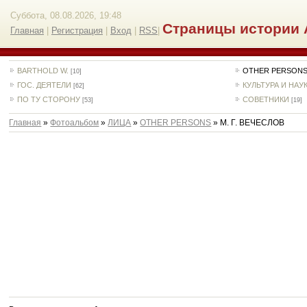
Суббота, 08.08.2026, 19:48
Страницы истории 
Главная
|
Регистрация
|
Вход
|
RSS
|
BARTHOLD W.
OTHER PERSON
[10]
ГОС. ДЕЯТЕЛИ
КУЛЬТУРА И НАУ
[62]
ПО ТУ СТОРОНУ
СОВЕТНИКИ
[53]
[19]
Главная
»
Фотоальбом
»
ЛИЦА
»
OTHER PERSONS
» М. Г. ВЕЧЕСЛОВ