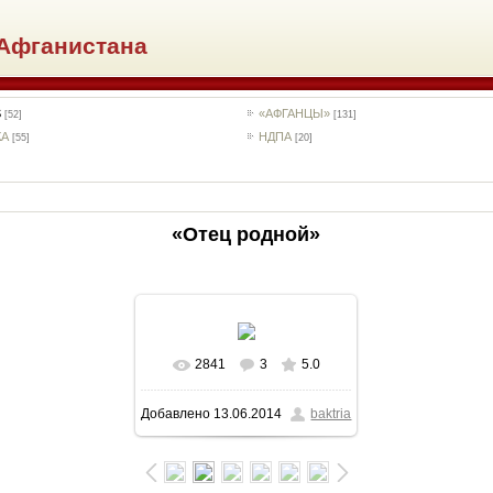
Афганистана
S
«АФГАНЦЫ»
[52]
[131]
КА
НДПА
[55]
[20]
«Отец родной»
2841
3
5.0
В реальном размере
Добавлено
13.06.2014
baktria
916x616
/ 133.6Kb