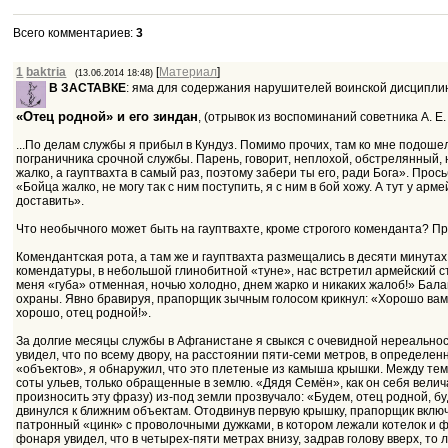
Всего комментариев
:
3
1
baktria
[
Материал
]
(13.06.2014 18:48)
В ЗАСТАВКЕ
: яма для содержания нарушителей воинской дисциплины
«Отец родной» и его зиндан
, (отрывок из воспоминаний советника А. 
...По делам службы я прибыл в Кундуз. Помимо прочих, там ко мне подоше
пограничника срочной службы. Парень, говорит, неплохой, обстрелянный, 
жалко, а гауптвахта в самый раз, поэтому забери ты его, ради Бога». Про
«Бойца жалко, не могу так с ним поступить, я с ним в бой хожу. А тут у ар
доставить».
Что необычного может быть на гауптвахте, кроме строгого коменданта? При
Комендантская рота, а там же и гауптвахта размещались в десяти минутах
комендатуры, в небольшой глинобитной «туне», нас встретил армейский с
меня «губа» отменная, ночью холодно, днем жарко и никаких жалоб!» Бала
охраны. Явно бравируя, прапорщик зычным голосом крикнул: «Хорошо вам 
хорошо, отец родной!».
За долгие месяцы службы в Афганистане я свыкся с очевидной нереально
увидел, что по всему двору, на расстоянии пяти-семи метров, в определ
«объектов», я обнаружил, что это плетеные из камыша крышки. Между тем
соты ульев, только обращенные в землю. «Дядя Семён», как он себя велича
произносить эту фразу) из-под земли прозвучало: «Будем, отец родной, бу
двинулся к ближним объектам. Отодвинув первую крышку, прапорщик включ
патронный «цинк» с проволочными дужками, в котором лежали котелок и фл
фонаря увидел, что в четырех-пяти метрах внизу, задрав голову вверх, то