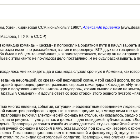
, Узген, Киргизская ССР, июнь/июль ? 1990*,
Александр Кривенко
[www.desan
Е. Маслова, ПГУ КГБ СССР)
л командир команды «Каскад» и попросил на обратном пути в Кабул забрать 
награды имеет, но расслабился, выпил и перевернул БТР, двух его товарищей 
сьба была в общем-то необычная, и я поинтересовался, почему он не отправит 
мейцев с этим как-то не по-людски дело поставлено. Я не буду рассказывать, а
ходилось мне их видеть, да и сам, когда служил срочную в Армении, как гово
 езды на небольшой, со срезанной верхушкой сопке, у той самой дороги, по 
тарший прапорщик, цинично-развязно спросил командира «Каскада»: «Ну что
гуря и поругивая «кагэбэшников» и «мусоров», хозяин вышел с нами на комен
братцы у Семена?» И вдруг в ответ со всех сторон этого ровного пустого «
стью многих явлений, событий, ситуаций, неадекватным поведением людей, н
енной симметрии разбросаны круглые, плоские предметы, а между ними кое-гд
 прапорщик включил электрический фонарь на столбе, как оказалось, заодн
л, явно рисуясь — уже для нас и громко — для невидимой публики изрек: «Лоп
дем!». Прапорщик деловито извлёк из комендантской «туны» армейский котело
ил ручной фонарик и бросил в яму, оказавшуюся под крышкой, веревку с крюк
яжка. Пока прапорщик наполнял котелок кашей и фляжку водой, окунув ее в ве
 ли стоял, то ли сидел бритоголовый солдатик. Прапорщик, уже опуская «цинк