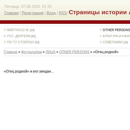
Пятница, 07.08.2026, 01:33
Страницы истории 
Главная
|
Регистрация
|
Вход
|
RSS
|
BARTHOLD W.
OTHER PERSON
[10]
ГОС. ДЕЯТЕЛИ
КУЛЬТУРА И НАУ
[62]
ПО ТУ СТОРОНУ
СОВЕТНИКИ
[53]
[19]
Главная
»
Фотоальбом
»
ЛИЦА
»
OTHER PERSONS
» «Отец родной»
«Отец родной» и его зиндан...