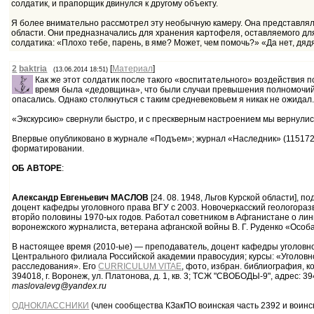
солдатик, и прапорщик двинулся к другому объекту.
Я более внимательно рассмотрел эту необычную камеру. Она представляла
области. Они предназначались для хранения картофеля, оставляемого для 
солдатика: «Плохо тебе, парень, в яме? Может, чем помочь?» «Да нет, дяд
2
baktria
[
Материал
]
(13.06.2014 18:51)
Как же этот солдатик после такого «воспитательного» воздействия п
время была «дедовщина», что были случаи превышения полномочий 
опасались. Однако столкнуться с таким средневековьем я никак не ожидал.
«Экскурсию» свернули быстро, и с прескверным настроением мы вернулись 
Впервые опубликовано в журнале «Подъем»; журнал «Наследник» (115172, 
форматировании.
ОБ АВТОРЕ
:
Александр Евгеньевич МАСЛОВ
[24. 08. 1948, Льгов Курской области],
доцент кафедры уголовного права ВГУ с 2003. Новочеркасский геологора
вторйо половины 1970-ых годов. Работал советником в Афганистане о лини
воронежского журналиста, ветерана афганской войны В. Г. Руденко «Особ
В настоящее время (2010-ые) — преподаватель, доцент кафедры уголов
Центрального филиала Российской академии правосудия; курсы: «Уголовн
расследования». Его
CURRICULUM VITAE
, фото, избран. библиография,
394018, г. Воронеж, ул. Платонова, д. 1, кв. 3; ТСЖ "СВОБОДЫ-9", адрес: 
maslovalevg@yandex.ru
ОДНОКЛАССНИКИ
(член сообщества КЗакПО воинская часть 2392 и воинск