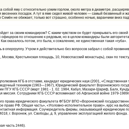
 собой яму с относительно узким горлом, около метра в диаметре, расширяв
весенних посадок. А тут в яме сидел живой человек — самый безвинный и жалк
я Семён не обижает, только вот страшно, особенно ночью, варанчики вниз пада
ойдет за своим командиром? С каким чувством он будет прикрывать его своей 
офицеров по отношению к рядовым, но в целом командиры были авторитетами
 Как оказалось потом, это была, к сожалению, не единственная такая «губа».
в опергруппу. Утром я действительно без вопросов забрал с собой провинивш
Москва, Крестьянская площадь, 10, Новоспасский монастырь), скан по текст
 подполковник КГБ в отставке, кандидат юридических наук (2001, «Следственн
зведочный техникум (1963—1967), Юридический факультет Воронежского госуд
и ПГУ КГБ СССР (март 1981 - 1. 02. 1984, Кабул, Мазари-Шариф, Балх, Кундуз
ая миссия. Сотрудники КГБ СССР вспоминают об Афганской войне 1979-1989гг
ного права юридического факультета ФГБОУ ВПО «Воронежский государствен
ое право РФ. Общая часть», «Уголовно-исполнительное право», курс на выб
 контактная информация. Соучередитель фирмы, оказывающей юридическую по
394018, г. Воронеж, ул. Свободы, д. 9, управление эксплуатацией жилого фонда
ая часть 2446).