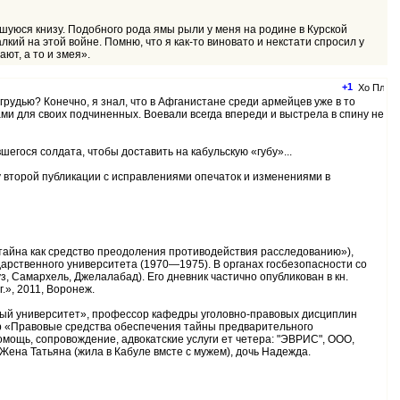
шуюся книзу. Подобного рода ямы рыли у меня на родине в Курской
ий на этой войне. Помню, что я как-то виновато и некстати спросил у
ют, а то и змея».
+1
грудью? Конечно, я знал, что в Афганистане среди армейцев уже в то
 для своих подчиненных. Воевали всегда впереди и выстрела в спину не
егося солдата, чтобы доставить на кабульскую «губу»...
у второй публикации с исправлениями опечаток и изменениями в
ая тайна как средство преодоления противодействия расследованию»),
арственного университета (1970—1975). В органах госбезопасности со
, Самархель, Джелалабад). Его дневник частично опубликован в кн.
.», 2011, Воронеж.
ный университет», профессор кафедры уголовно-правовых дисциплин
ор «Правовые средства обеспечения тайны предварительного
мощь, сопровождение, адвокатские услуги ет четера: "ЭВРИС", ООО,
. Жена Татьяна (жила в Кабуле вмсте с мужем), дочь Надежда.