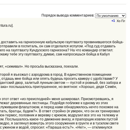
Порядок вывода комментариев:
+1
tura.ru].
и доставить на гарнизонную кабульскую гауптвахту провинившегося бойца-
отправили в госпиталь, он сам отделался испугом. «Под суд отдавать
его на гауптвахту Кундузского гарнизона? На что командир ответил:
 покажу тебе эту гауптвахту, думаю, сам напросишься бойца в Кабул
рят, «сиживал». Но просьба высказана, поехали.
которой я въезжал с аэродрома в город. В единственном помещении
, отдашь мне бойца или опять будешь просить камеру с удобствами? У
дантский двор, залитый лунным светом — пустой и ровный, без забора и
пятака» послышалось приглушенное, но внятное: «Хорошо, дядя Семён,
о этот ответ «из преисподней» меня шокировал. Присмотревшись, я
е лежат деревянные лестницы. Подойдя поближе к одному из этих
о служившем флагштоком, и перед нами обнаружилось нечто похожее на
ать, братцы, будем?». В ответ стройно (я уверен, что он их тренировал
к-термос, половник и веревку с крюком, водрузил все это на тележку и
ом. Послышалось какое-то движение внизу, и прапорщик извлек пустой
дро, я заглянул вовнутрь этого сооружения в грунте и в тусклом свете
» с ужином и водой, спросил: «Параша есть?». «Нет», — откликнулся