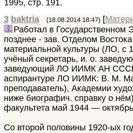
1995, стр. 191.
3
baktria
[
Матер
(18.08.2014 18:47)
Работал в Государственном Эр
позднее - зав. Отделом Востока
материальной культуры (ЛО, с 1. 
учёный секретарь, и. о. заве
заведующий ЛО ИИМК АН СССР 
аспирантуре ЛО ИИМК: В. М. Ма
преподаватель), Академии худо
ниже биографич. справку о нём)
факультета май 1944 — октябрь
Со второй половины 1920-ых г