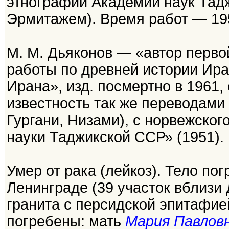
этнографии Академии наук Тад
Эрмитажем). Время работ — 1
М. М. Дьяконов — «автор перво
работы по древней истории Ира
Ирана», изд. посмертно в 1961
известность так же переводами 
Гургани, Низами), с норвежског
науки Таджикской ССР» (1951).
Умер от рака (лейкоз). Тело по
Ленинграде (39 участок вблизи 
гранита с персидской эпитафие
погребены: мать
Мария Павло