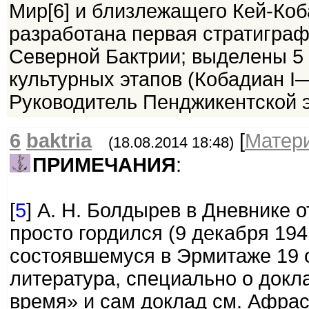
Мир[6] и близлежащего Кей-Ко
разработана первая стратигра
Северной Бактрии; выделены 5
культурных этапов (Кобадиан I—V
Руководитель Пенджикентской э
6
baktria
[
Матер
(18.08.2014 18:48)
ПРИМЕЧАНИЯ
:
[
5
] А. Н. Болдырев в Дневнике
просто гордился (9 декабря 19
состоявшемуся в Эрмитаже 19 о
литература, специально о докл
время» и сам доклад см. Афра