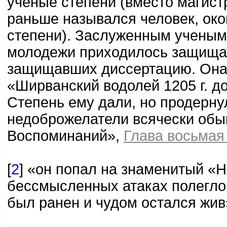
ученые степени (вместо магистр
раньше назывался человек, око
степени). Заслуженным ученым
молодежи приходилось защищат
защищавших диссертацию. Она
«Ширванский водолей 1205 г. до
Степень ему дали, но продерну
недоброжелатели всячески обы
Воспоминаний»,
Глава восьмая
[
2
] «он попал на знаменитый «Н
бессмысленных атаках полегло 
был ранен и чудом остался жив