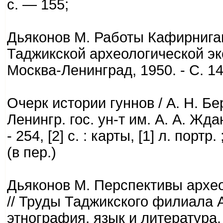
с. — 155;
Дьяконов М. Работы Кафирниган
Таджикской археологической экс
Москва-Ленинград, 1950. - С. 14
Очерк истории гуннов / А. Н. Бер
Ленингр. гос. ун-т им. А. А. Ждан
- 254, [2] с. : карты, [1] л. портр.
(в пер.)
Дьяконов М. Перспективы архе
// Труды Таджикского филиала 
этнография, язык и литература. 