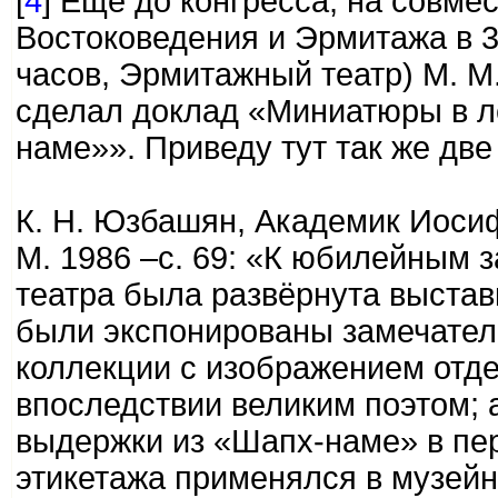
[
4
] Ещё до конгресса, на совме
Востоковедения и Эрмитажа в 3
часов, Эрмитажный театр) М. М.
сделал доклад «Миниатюры в л
наме»». Приведу тут так же две
К. Н. Юзбашян, Академик Иосиф
М. 1986 –с. 69: «К юбилейным 
театра была развёрнута выстав
были экспонированы замечател
коллекции с изображением отде
впоследствии великим поэтом; 
выдержки из «Шапх-наме» в пер
этикетажа применялся в музейн