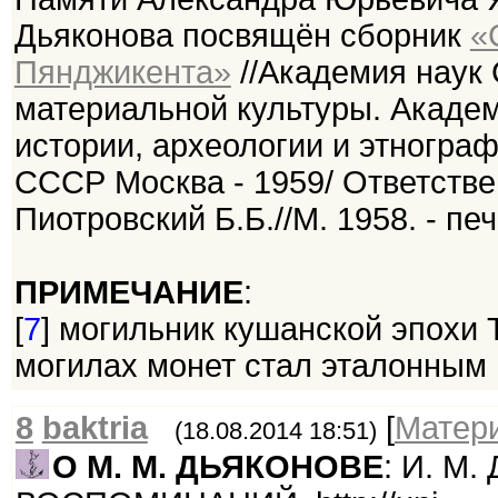
Дьяконова посвящён сборник
«
Пянджикента»
//Академия наук 
материальной культуры. Академ
истории, археологии и этногра
СССР Москва - 1959/ Ответстве
Пиотровский Б.Б.//М. 1958. - печ
ПРИМЕЧАНИЕ
:
[
7
] могильник кушанской эпохи 
могилах монет стал эталонным
8
baktria
[
Матер
(18.08.2014 18:51)
О М. М. ДЬЯКОНОВЕ
: И. М.