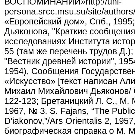
ВОСПОМИНАНИЙ»http://uni-
persona.srcc.msu.su/site/authors
«Европейский дом», Спб., 1995;
Дьяконова, "Краткие сообщения
исследованиях Института истори
55 (там же перечень трудов Д.
"Вестник древней истории", 1954
1954), Сообщения Государственно
«Искусство» [текст написан Алис
Михаил Михайлович Дьяконов/ С
122-123; Бретаницкий Л. С., М.
1967, № 3. S. Fajans, “The Public
D’iakonov,”/Ars Orientalis 2, 19
биографическая справка о М. М