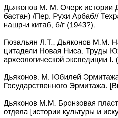
Дьяконов М. М. Очерк истории 
бастан) /Пер. Рухи Арбаб// Тех
нашр-и китаб, б/г (1943?).
Гюзальян Л.Т., Дьяконов М.М. 
цитадели Новая Ниса. Труды Ю
археологической экспедиции I. 
Дьяконов. М. Юбилей Эрмитаж
Государственного Эрмитажа. [Вып.
Дьяконов М.М. Бронзовая пласт
отдела [истории культуры и искус