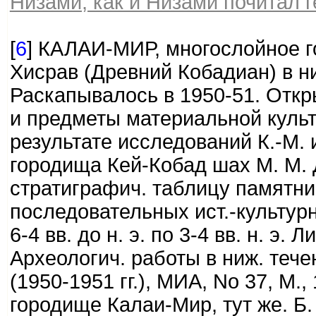
Низами, как и Низами почитал 
[
6
] КАЛАИ-МИР, многослойное г
Хисрав (Древний Кобадиан) в н
Раскапывалось в 1950-51. Откр
и предметы материальной культуры
результате исследований К.-М.
городища Кей-Кобад шах М. М.
стратиграфич. таблицу памятни
последовательных ист.-культурных 
6-4 вв. до н. э. по 3-4 вв. н. э.
Археологич. работы в ниж. теч
(1950-1951 гг.), МИА, No 37, M.,
городище Калаи-Мир, тут же. Б.