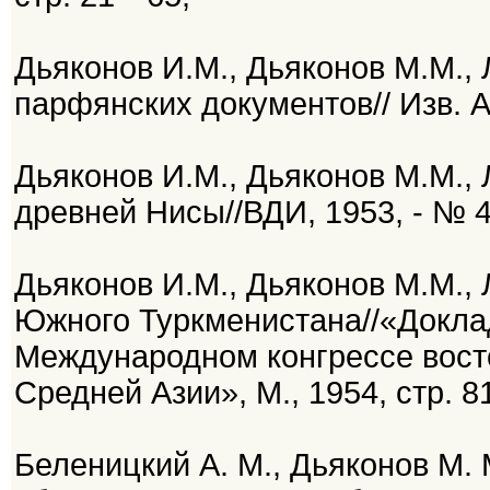
Дьяконов И.М., Дьяконов М.М.,
парфянских документов// Изв. А
Дьяконов И.М., Дьяконов М.М.,
древней Нисы//ВДИ, 1953, - № 4
Дьяконов И.М., Дьяконов М.М.,
Южного Туркменистана//«Доклад
Международном конгрессе вост
Средней Азии», М., 1954, стр. 
Беленицкий А. М., Дьяконов М. 