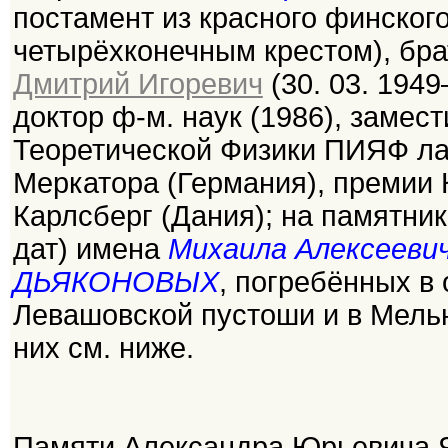
постамент из красного финског
четырёхконечным крестом), бра
Дмитрий Игоревич
(30. 03. 1949
доктор ф-м. наук (1986), замес
Теоретической Физики ПИЯФ лау
Меркатора (Германия), премии
Карлсберг (Дания); на памятнике
дат) имена
Михаила Алексееви
ДЬЯКОНОВЫХ
, погребённых в
Левашовской пустоши и в Мельн
них см. ниже.
Памяти Александра Юрьевича 