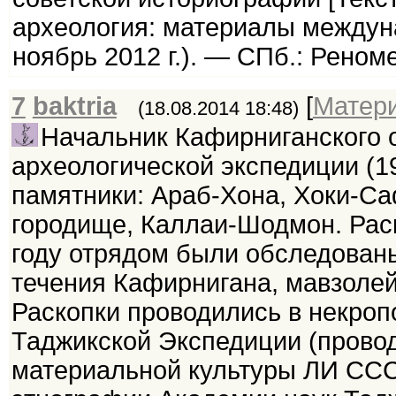
археология: материалы междунар
ноябрь 2012 г.). — СПб.: Реноме
7
baktria
[
Матер
(18.08.2014 18:48)
Начальник Кафирниганского 
археологической экспедиции (1
памятники: Араб-Хона, Хоки-Са
городище, Каллаи-Шодмон. Раск
году отрядом были обследован
течения Кафирнигана, мавзолей
Раскопки проводились в некроп
Таджикской Экспедиции (прово
материальной культуры ЛИ СССР