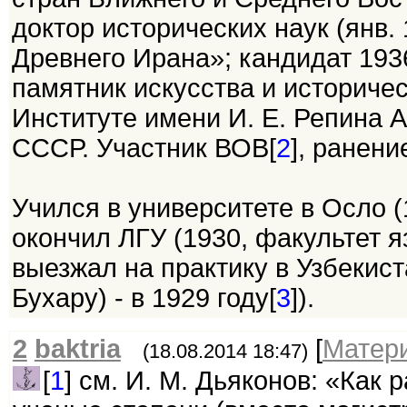
доктор исторических наук (янв.
Древнего Ирана»; кандидат 193
памятник искусства и историчес
Институте имени И. Е. Репина 
СССР. Участник ВОВ[
2
], ранени
Учился в университете в Осло (
окончил ЛГУ (1930, факультет 
выезжал на практику в Узбекист
Бухару) - в 1929 году[
3
]).
2
baktria
[
Матер
(18.08.2014 18:47)
[
1
] см. И. М. Дьяконов: «Как