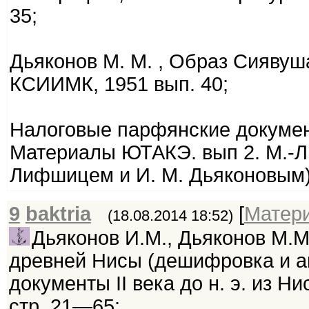
35;
Дьяконов М. М. , Образ Сияву
КСИИМК, 1951 вып. 40;
Налоговые парфянские документы
Материалы ЮТАКЭ. вып 2. М.-Л., 
Лифшицем и И. М. Дьяконовым)
9
baktria
[
Матер
(18.08.2014 18:52)
Дьяконов И.М., Дьяконов М.М
древней Нисы (дешифровка и а
документы II века до н. э. из 
стр. 21—65;