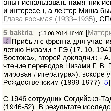
опыт использовать памятник ис
и интересен, а лектор Миша бы
Глава восьмая (1933–1935)
, СП
5
baktria
[
Матер
(18.08.2014 18:48)
Прибыл с фронта для участи
летию Низами в ГЭ (17. 10. 194
Востока», второй докладчик - А
чтение переводов Низами Г. В.
мировая литература»), вскоре 
Рождественским (1899-1977) [
5
]
С 1946 сотрудник Согдийско-Та
(1946-52). В результате исслед