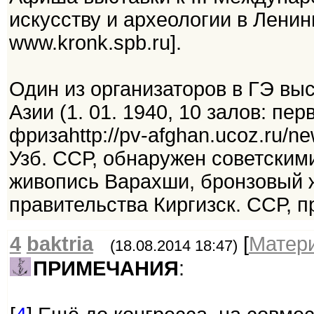
искусству и археологии в Ленингр
www.kronk.spb.ru].
Один из организаторов в ГЭ вы
Азии (1. 01. 1940, 10 залов: п
фризаhttp://pv-afghan.ucoz.ru/n
Узб. ССР, обнаружен советскими
живопись Варахши, бронзовый 
правительства Киргизск. ССР, 
4
baktria
[
Матер
(18.08.2014 18:47)
ПРИМЕЧАНИЯ
: