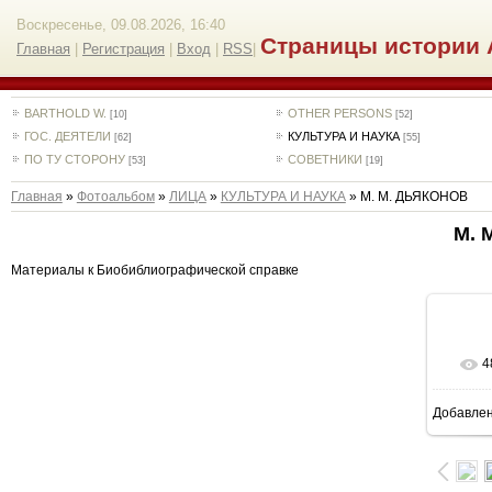
Воскресенье, 09.08.2026, 16:40
Страницы истории 
Главная
|
Регистрация
|
Вход
|
RSS
|
BARTHOLD W.
OTHER PERSONS
[10]
[52]
ГОС. ДЕЯТЕЛИ
КУЛЬТУРА И НАУКА
[62]
[55]
ПО ТУ СТОРОНУ
СОВЕТНИКИ
[53]
[19]
Главная
»
Фотоальбом
»
ЛИЦА
»
КУЛЬТУРА И НАУКА
» М. М. ДЬЯКОНОВ
М. 
Материалы к Биобиблиографической справке
4
Добавле