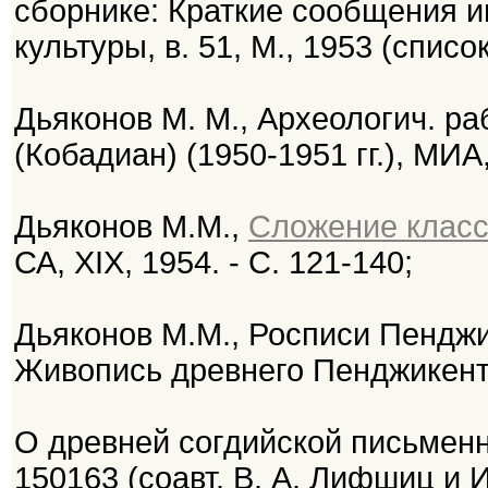
сборнике: Краткие сообщения и
культуры, в. 51, М., 1953 (списо
Дьяконов М. М., Археологич. ра
(Кобадиан) (1950-1951 гг.), МИА,
Дьяконов М.М.,
Сложение класс
СА, XIX, 1954. - С. 121-140;
Дьяконов M.M., Росписи Пенджи
Живопись древнего Пенджикента.
О древней согдийской письменн
150163 (соавт. В. А. Лифшиц и И