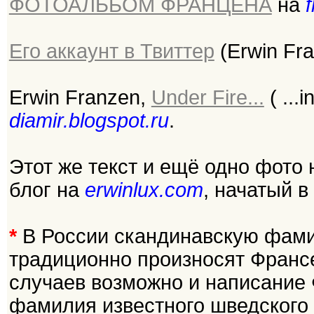
ФОТОАЛЬБОМ ФРАНЦЕНА
на
f
Его аккаунт в Твиттер
(Erwin Fr
Erwin Franzen,
Under Fire...
( ...
diamir.blogspot.ru
.
Этот же текст и ещё одно фото
блог на
erwinlux.com
, начатый 
*
В России скандинавскую фами
традиционно произносят Франсе
случаев возможно и написание 
фамилия известного шведского