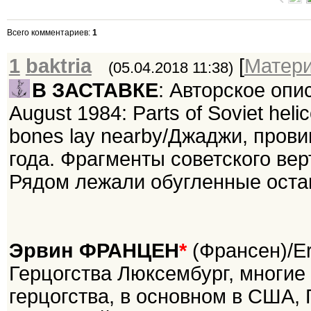
Всего комментариев
:
1
1
baktria
[
Матер
(05.04.2018 11:38)
В ЗАСТАВКЕ
: Авторское опис
August 1984: Parts of Soviet heli
bones lay nearby/Джаджи, прови
года. Фрагменты советского вер
Рядом лежали обугленные оста
Эрвин ФРАНЦЕН
*
(Франсен)/Er
Герцогства Люксембург, многие
герцогства, в основном в США, 