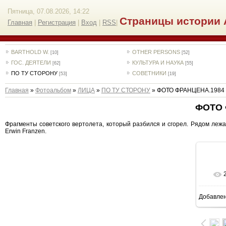
Пятница, 07.08.2026, 14:22
Страницы истории 
Главная
|
Регистрация
|
Вход
|
RSS
|
BARTHOLD W.
OTHER PERSONS
[10]
[52]
ГОС. ДЕЯТЕЛИ
КУЛЬТУРА И НАУКА
[62]
[55]
ПО ТУ СТОРОНУ
СОВЕТНИКИ
[53]
[19]
Главная
»
Фотоальбом
»
ЛИЦА
»
ПО ТУ СТОРОНУ
» ФОТО ФРАНЦЕНА.1984
ФОТО 
Фрагменты советского вертолета, который разбился и сгорел. Рядом лежа
Erwin Franzen.
Добавле
1