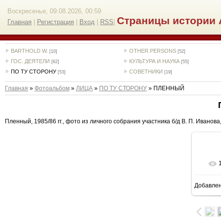
Воскресенье, 09.08.2026, 00:59
Страницы истории 
Главная
|
Регистрация
|
Вход
|
RSS
|
BARTHOLD W.
OTHER PERSONS
[10]
[52]
ГОС. ДЕЯТЕЛИ
КУЛЬТУРА И НАУКА
[62]
[55]
ПО ТУ СТОРОНУ
СОВЕТНИКИ
[53]
[19]
Главная
»
Фотоальбом
»
ЛИЦА
»
ПО ТУ СТОРОНУ
» ПЛЕННЫЙ
Пленный, 1985/86 гг., фото из личного собрания участника б/д В. П. Иванова,
Добавле