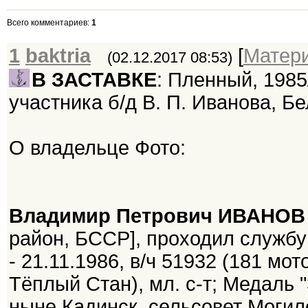
Всего комментариев
:
1
1
baktria
[
Матер
(02.12.2017 08:53)
В ЗАСТАВКЕ
: Пленный, 1985
участника б/д В. П. Иванова, Бел
О владельце Фото:
Владимир Петрович ИВАНОВ
район, БССР], проходил службу
- 21.11.1986, в/ч 51932 (181 мо
Тёплый Стан), мл. с-т; Медаль 
ныне Кадинск. сельсовет Могилё