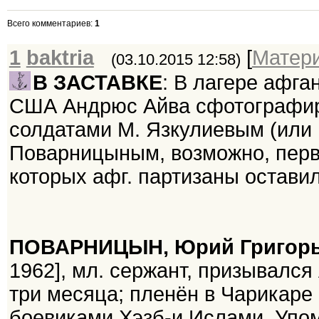
Всего комментариев
:
1
1
baktria
[
Матер
(03.10.2015 12:58)
В ЗАСТАВКЕ
: В лагере афг
США Андрюс Айва сфотографир
солдатами М. Язкулиевым (или 
Поварницыным, возможно, пер
которых афг. партизаны остави
ПОВАРНИЦЫН, Юрий Григор
1962], мл. сержант, призывалс
три месяца; пленён в Чарикаре 
боевиками Хэзб-и Ислами. Упом