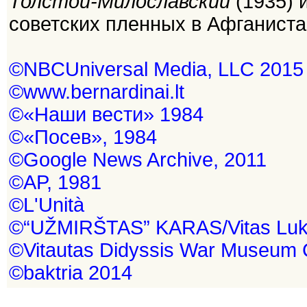
Толстой-Милославский
(1935) 
советских пленных в Афганиста
©NBCUniversal Media, LLC 2015
©www.bernardinai.lt
©«Наши вести» 1984
©«Посев», 1984
©Google News Archive, 2011
©AP, 1981
©L'Unità
©“UŽMIRŠTAS” KARAS/Vitas Luk
©Vitautas Didyssis War Museum C
©baktria 2014