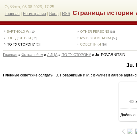
Суббота, 08.08.2026, 17:25
Страницы истории 
Главная
|
Регистрация
|
Вход
|
RSS
|
BARTHOLD W.
OTHER PERSONS
[10]
[52]
ГОС. ДЕЯТЕЛИ
КУЛЬТУРА И НАУКА
[62]
[55]
ПО ТУ СТОРОНУ
СОВЕТНИКИ
[53]
[19]
Главная
»
Фотоальбом
»
ЛИЦА
»
ПО ТУ СТОРОНУ
» Ju. POVARNITSIN
Ju.
Пленные советские солдаты Ю. Поварницын и М. Язкулиев в лагере афганск
Добавле
8