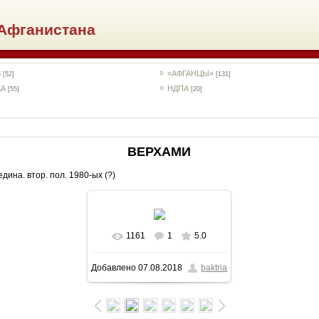
Афганистана
S
«АФГАНЦЫ»
[52]
[131]
КА
НДПА
[55]
[20]
ВЕРХАМИ
едина. втор. пол. 1980-ых (?)
1161
1
5.0
В реальном размере
Добавлено
07.08.2018
baktria
963x583
/ 177.0Kb