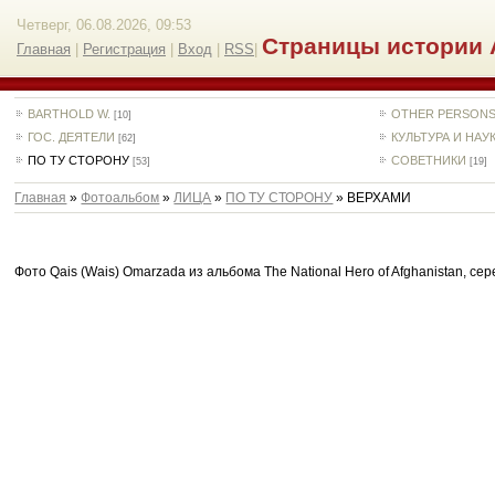
Четверг, 06.08.2026, 09:53
Страницы истории 
Главная
|
Регистрация
|
Вход
|
RSS
|
BARTHOLD W.
OTHER PERSON
[10]
ГОС. ДЕЯТЕЛИ
КУЛЬТУРА И НАУ
[62]
ПО ТУ СТОРОНУ
СОВЕТНИКИ
[53]
[19]
Главная
»
Фотоальбом
»
ЛИЦА
»
ПО ТУ СТОРОНУ
» ВЕРХАМИ
Фото Qais (Wais) Omarzada из альбома The National Hero of Afghanistan, сер