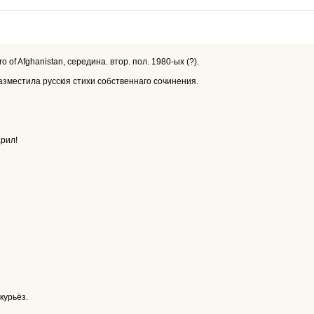
 of Afghanistan, середина. втор. пол. 1980-ых (?).
зместила русскiя стихи собственнаго сочинения.
арил!
курьёз.