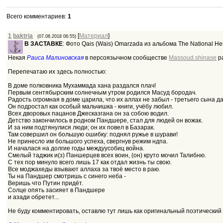
Всего комментариев
:
1
1
baktria
[
Материал
]
(07.08.2018 06:55)
В ЗАСТАВКЕ
: Фото Qais (Wais) Omarzada из альбома The National Hero
Некая
Раиса Малиновская
в персоязычном сообществе
Massoud.shinase
ра
Перепечатаю их здесь полностью:
В доме полковника Мухаммада хана раздался плач!
Первым сентябырским солнечным утром родился Масуд бородач.
Радость огромная в доме царила, что их аллах не забыл - третьего сына д
Он подростал как особый мальчишка - книги, учёбу любил.
Всех дворовых пацанов Джесказгана он за собою водил.
Детство закончилось в родном Пандшере, стал для людей он вожак.
И за ним подтянулися люди; он их повел в Базарак.
Там совершил он большую ошибку: поднял ружье в шурави!
Не принесло им большого успеха, свергнув режим ндпа.
И началася на долгие годы междуусобиц война.
Смелый таджик и(з) Паншерцев всех воин, (он) круто мочил Талибню.
С тех пор минуло всего лишь 17 как отдал жизнь ты свою.
Все моджахеды взывают аллаха за твоё место в раю.
Ты на Пандшер смотришь с синего неба -
Веришь что Путин придёт.
Солце опять засияет в Пандшере
и азади обретет...
Не буду комментировать, оставлю тут лишь как оригинальный поэтический 