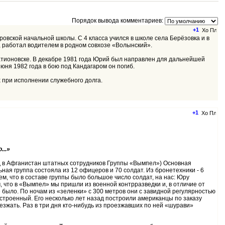
Порядок вывода комментариев:
+1
ровской начальной школы. С 4 класса учился в школе села Берёзовка и в
У, работал водителем в родном совхозе «Волынский».
ратионовске. В декабре 1981 года Юрий был направлен для дальнейшей
юня 1982 года в бою под Кандагаром он погиб.
 при исполнении служебного долга.
+1
...»
езд в Афганистан штатных сотрудников Группы «Вымпел») Основная
ьная группа состояла из 12 офицеров и 70 солдат. Из бронетехники - 6
, что в составе группы было большое число солдат, на нас: Юру
 что в «Вымпел» мы пришли из военной контрразведки и, в отличие от
е было. По ночам из «зеленки» с 300 метров они с завидной регулярностью
устроенный. Его несколько лет назад построили американцы по заказу
езжать. Раз в три дня кто-нибудь из проезжавших по ней «шурави»