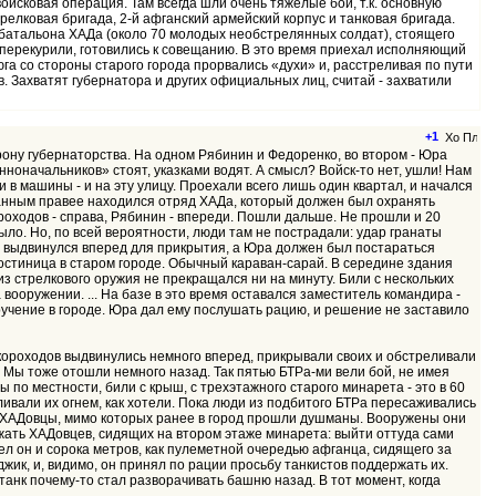
ойсковая операция. Там всегда шли очень тяжелые бои, т.к. основную
релковая бригада, 2-й афганский армейский корпус и танковая бригада.
о батальона ХАДа (около 70 молодых необстрелянных солдат), стоящего
, перекурили, готовились к совещанию. В это время приехал исполняющий
 юга со стороны старого города прорвались «духи» и, расстреливая по пути
. Захватят губернатора и других официальных лиц, считай - захватили
+1
рону губернаторства. На одном Рябинин и Федоренко, во втором - Юра
нноначальников» стоят, указками водят. А смысл? Войск-то нет, ушли! Нам
в машины - и на эту улицу. Проехали всего лишь один квартал, и начался
 данным правее находился отряд ХАДа, который должен был охранять
ороходов - справа, Рябинин - впереди. Пошли дальше. Не прошли и 20
ыло. Но, по всей вероятности, люди там не пострадали: удар гранаты
Я выдвинулся вперед для прикрытия, а Юра должен был постараться
гостиница в старом городе. Обычный караван-сарай. В середине здания
из стрелкового оружия не прекращался ни на минуту. Били с нескольких
 вооружении. ... На базе в это время оставался заместитель командира -
учение в городе. Юра дал ему послушать рацию, и решение не заставило
Скороходов выдвинулись немного вперед, прикрывали своих и обстреливали
. Мы тоже отошли немного назад. Так пятью БТРа-ми вели бой, не имея
по местности, били с крыш, с трехэтажного старого минарета - это в 60
ливали их огнем, как хотели. Пока люди из подбитого БТРа пересаживались
сь ХАДовцы, мимо которых ранее в город прошли душманы. Вооружены они
ржать ХАДовцев, сидящих на втором этаже минарета: выйти оттуда сами
шел он и сорока метров, как пулеметной очередью афганца, сидящего за
ик, и, видимо, он принял по рации просьбу танкистов поддержать их.
 танк почему-то стал разворачивать башню назад. В тот момент, когда