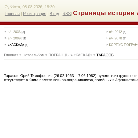
Суббота, 08.08.2026, 18:30
Страницы истории 
Главная
|
Регистрация
|
Вход
|
RSS
|
в/ч 2033
в/ч 2042
[3]
[6]
в/ч 2099
в/ч 9878
[11]
[2]
«КАСКАД»
КОРПУС ПОГРА
[6]
Главная
»
Фотоальбом
»
ПОГРАНЦЫ
»
«КАСКАД»
» ТАРАСОВ
Тарасов Юрий Тимофеевич (26.02.1963 – 7.06.1982) пулеметчик группы с
отсутствует в Книге памяти воинов-пограничников, погибших в Афганистане