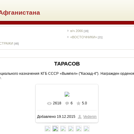
Афганистана
в/ч 2066
[16]
«ВОСТОЧНИКИ»
[21]
НСТРАЖИ
[46]
ТАРАСОВ
пециального назначения КГБ СССР «Вымпел» ("Каскад-4"). Награжден орден
.
2618
6
5.0
В реальном размере
Добавлено
19.12.2015
Vedenin
470x703
/ 55.1Kb