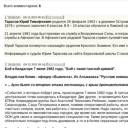
Всего комментариев
:
6
1
Vedenin
[
Материал
]
(19.12.2015 09:11)
Тарасов Юрий Тимофеевич
родился 26 февраля 1963 г. в деревне Остров
1978 г. успешно закончил 8 классов. В 9 – 10 классах обучался в Ламско
21 апреля 1981 года был призван на службу в Вооруженные Силы, в погра
службы в Афганистан. В Афганистане рядовой Тарасов служил пулемётчико
Юрий Тарасов посмертно награждён орденом Красного Знамени. Его имя з
Информация о судьбе Юрия Тарасова на сайте Березовской школы Стано
2
Vedenin
[
Материал
]
(19.12.2015 09:14)
Бой в Кандагаре 7 июня 1982 года. "Бой с пакистанской армией".
Владислав Копин - офицер «Вымпела». Из Альманаха "Русские коммандос
« ... духи бьют со второго этажа гостиницы, с крыш противоположны
«События, о которых пойдет речь, происходили 7 июня 1982 года. В трет
центральная точка находилась в Кандагаре. Две другие - в провинциях Кал
БТРов. Командиром группы был Анатолий Тихонович Рябинин, заместителям
Скороходова, Сашу Петришина и меня, помимо оперативной работы, возла
«чистых» оперов, знали, как работать с личным составом. Надо сказать, 
обстреливали из минометов наш городок, где кроме нас жили военные сов
ООН для своих и западногерманских специалистов. Также регулярно «духи
обязательно попадал под огонь душманов, а то и в более серьезные ситуац