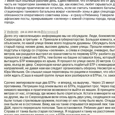
7 июня был обычный рабочий день. Единственное, что отличало его от дру
часть ее территории занимали горы, где, как известно, любят скрываться 
Войск в городе практически не осталось, если не считать танкового бата
стационарно танкового батальона вокруг «зеленой» зоны и двух спецподр
обязанности оперативного советника зоны - и сразу к Рябинину. Говорили 
афганские посты, прикрывавшие «зеленку» с южной стороны города, продв
город».
3
Vedenin
[
Материал
]
(19.12.2015 09:15)
Долго эту «веселенькую» информацию мы не обсуждали. Люди, боекомплект
Скороходов, в третьем - я. Приехали в губернаторство. Большая комната, 
объяснили, по какой улице ближе всего подошли душманы. Обсуждать боль
старый город: низкие дома, высокие дувалы, узкие улицы. Прошли немног
подступы к городу со стороны «зеленки», а слева и спереди, очевидно, б
метров, как раздался выстрел из гранатомета по первому БТРу: разбито р
пришелся в самый низ БТРа, тем более на башне оставался боец, которы
вытащить БТР командира из арыка. Я прошел по улице около 20 метров. С
арка, въезд во двор. Скороходов начал дергать подбитый БТР с командира
направлений, не давая нам как следует организовать оборону. Несмотря на
Юра Мельник. Он слышал наши переговоры по рациям и понимал, что обст
себя ждать (Саша в нашей группе лучше всех разбирался в БТРах, т.к. зак
Срочно экипировали еще два БТРа - и вперед, на выручку... Через 15 ми
противника. Петришин под огнем вылез из БТРа, подцепил трос. Через пар
никакого маневра и практически возможности выйти из машин. В принципе 
метрах от нас, отовсюду, где можно было спрятаться. Кстати в минарете н
на другие, мы со Скороходовым вели огонь вдоль двух улиц, сходящихся 
были только стрелковым оружием, поэтому от них толку было мало. Откуд
они были не в состоянии. Вижу, как на танке открывается верхний люк: та
ДШК, просто перерезало пополам. Танк остановился. Рябинин дает мне ком
Справа от танка была старая гостиница. Я подошел к танку на расстояние 