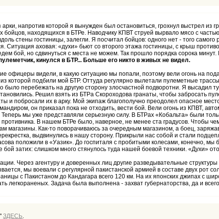
з арки, напротив которой я вынужден был остановиться, грохнул выстрел из 
бойцов, находящихся в БТРе. Наводчику КПВТ струей вырвало мясо с частью 
оль стены гостиницы, залегли. Я посчитал бойцов: одного нет - того самого 
ся. Ситуация аховая: «духи» бьют со второго этажа гостиницы, с крыш против
ем бой, но сдвинуться с места не можем. Так прошло порядка сорока минут. 
улеметчик, кинулся в БТР...
Больше его никто в живых не видел.
угие офицеры видели, в какую ситуацию мы попали, поэтому вели огонь на под
 из которой подбили мой БТР. Оттуда регулярно вылетали пулеметные трассы
до было перебежать на другую сторону злосчастной подворотни. Я высадил ту
остановились. Решил взять из БТРа Скороходова гранаты, чтобы забросать пу
ы и побросали их в арку. Мой экипаж благополучно преодолел опасное место, 
андиром, он приказал пока не отходить, вести бой. Вели огонь из КПВТ, авто
еперь мы уже представляли серьезную силу. В БТРах «Кобальта» были только 
ротивника. В нашем БТРе было, наверное, не менее ста градусов. Чтобы чем
м магазины. Как-то поворачиваюсь за очередным магазином, а боец, заряжав
перекрестка, выдвинулись в нашу сторону. Прикрыли нас собой и стали подце
асова положили в «Уазик». До госпиталя с пробитыми колесами, конечно, мы 
ке бой затих: слишком много стянулось туда нашей боевой техники. «Духи» от
туации. Через агентуру и доверенных лиц другие разведывательные структур
ется, мы воевали с регулярной пакистанской армией в составе двух рот солд
ницы с Пакистаном до Кандагара всего 120 км. На их японских джипах с шир
ать легкораненых. Задача была выполнена - захват губернаторства, да и вс
"
ЗДЕСЬ
.