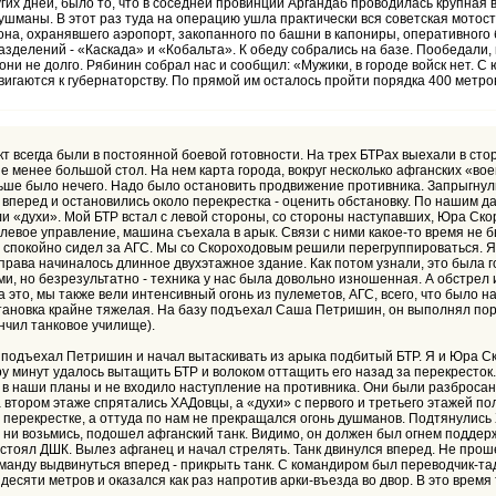
гих дней, было то, что в соседней провинции Аргандаб проводилась крупная в
душманы. В этот раз туда на операцию ушла практически вся советская мотост
льона, охранявшего аэропорт, закопанного по башни в капониры, оперативног
азделений - «Каскада» и «Кобальта». К обеду собрались на базе. Пообедали
они не долго. Рябинин собрал нас и сообщил: «Мужики, в городе войск нет. С
игаются к губернаторству. По прямой им осталось пройти порядка 400 метров
 всегда были в постоянной боевой готовности. На трех БТРах выехали в сто
не менее большой стол. На нем карта города, вокруг несколько афганских «вое
ше было нечего. Надо было остановить продвижение противника. Запрыгнули 
о вперед и остановились около перекрестка - оценить обстановку. По нашим
ыли «духи». Мой БТР встал с левой стороны, со стороны наступавших, Юра Ск
улевое управление, машина съехала в арык. Связи с ними какое-то время не б
й спокойно сидел за АГС. Мы со Скороходовым решили перегруппироваться. 
права начиналось длинное двухэтажное здание. Как потом узнали, это была 
ми, но безрезультатно - техника у нас была довольно изношенная. А обстрел 
 это, мы также вели интенсивный огонь из пулеметов, АГС, всего, что было на
ановка крайне тяжелая. На базу подъехал Саша Петришин, он выполнял пор
ончил танковое училище).
нут подъехал Петришин и начал вытаскивать из арыка подбитый БТР. Я и Юра 
у минут удалось вытащить БТР и волоком оттащить его назад за перекресток
в наши планы и не входило наступление на противника. Они были разбросаны 
а втором этаже спрятались ХАДовцы, а «духи» с первого и третьего этажей по
на перекрестке, а оттуда по нам не прекращался огонь душманов. Подтянули
а ни возьмись, подошел афганский танк. Видимо, он должен был огнем подде
м стоял ДШК. Вылез афганец и начал стрелять. Танк двинулся вперед. Не про
анду выдвинуться вперед - прикрыть танк. С командиром был переводчик-тадж
десяти метров и оказался как раз напротив арки-въезда во двор. В это время