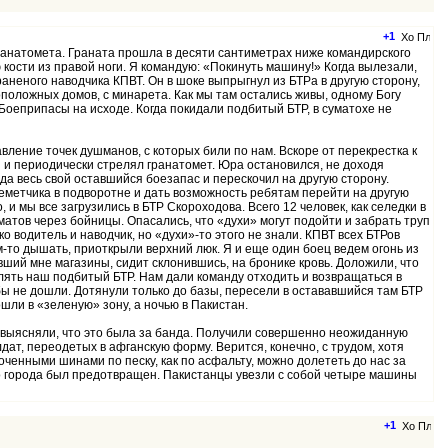
+1
гранатомета. Граната прошла в десяти сантиметрах ниже командирского
кости из правой ноги. Я командую: «Покинуть машину!» Когда вылезали,
раненого наводчика КПВТ. Он в шоке выпрыгнул из БТРа в другую сторону,
оположных домов, с минарета. Как мы там остались живы, одному Богу
Боеприпасы на исходе. Когда покидали подбитый БТР, в суматохе не
авление точек душманов, с которых били по нам. Вскоре от перекрестка к
 и периодически стрелял гранатомет. Юра остановился, не доходя
да весь свой оставшийся боезапас и перескочил на другую сторону.
леметчика в подворотне и дать возможность ребятам перейти на другую
и мы все загрузились в БТР Скороходова. Всего 12 человек, как селедки в
матов через бойницы. Опасались, что «духи» могут подойти и забрать труп
водитель и наводчик, но «духи»-то этого не знали. КПВТ всех БТРов
-то дышать, приоткрыли верхний люк. Я и еще один боец ведем огонь из
ший мне магазины, сидит склонившись, на бронике кровь. Доложили, что
плять наш подбитый БТР. Нам дали команду отходить и возвращаться в
бы не дошли. Дотянули только до базы, пересели в остававшийся там БТР
ошли в «зеленую» зону, а ночью в Пакистан.
ы выясняли, что это была за банда. Получили совершенно неожиданную
ат, переодетых в афганскую форму. Верится, конечно, с трудом, хотя
оченными шинами по песку, как по асфальту, можно долететь до нас за
его города был предотвращен. Пакистанцы увезли с собой четыре машины
+1