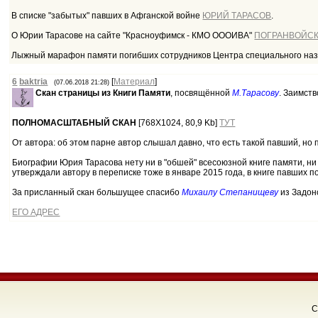
В списке "забытых" павших в Афганской войне
ЮРИЙ ТАРАСОВ
.
О Юрии Тарасове на сайте "Красноуфимск - КМО ОООИВА"
ПОГРАНВОЙСК
Лыжный марафон памяти погибших сотрудников Центра специального на
6
baktria
[
Материал
]
(07.06.2018 21:28)
Скан страницы из Книги Памяти
, посвящённой
М.Тарасову
. Заимст
ПОЛНОМАСШТАБНЫЙ СКАН
[768Х1024, 80,9 Kb]
ТУТ
От автора: об этом парне автор слышал давно, что есть такой павший, но 
Биографии Юрия Тарасова нету ни в "обшей" всесоюзной книге памяти, ни 
утверждали автору в переписке тоже в январе 2015 года, в книге павших 
За присланный скан большущее спасибо
Михаилу Степанищеву
из Задон
ЕГО АДРЕС
C