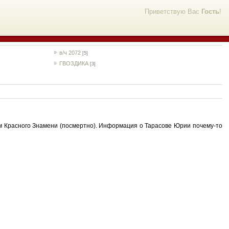
Приветствую Вас
Гость
!
в/ч 2072
[5]
ГВОЗДИКА
[3]
ом Красного Знамени (посмертно). Информация о Тарасове Юрии почему-то