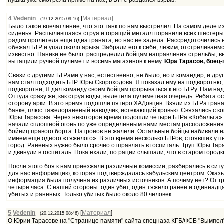
пушка уже смотрела прямо на нас, в БТРе раздался взрыв.
4
Vedenin
[
Материал
]
(19.12.2015 09:16)
Было такое впечатление, что это танк по нам выстрелил. На самом деле и
сиденья. Распылившаяся струя и горящий металл поранили всех шестерых 
рядом пролетела еще одна граната, но нас не задела. Рассредоточились вд
обежал БТР и упал около арыка. Забрали его к себе, лежим, отстреливаем
известно. Паники не было: распределил бойцам направления стрельбы, вед
вытащили ручной пулемет и восемь магазинов к нему.
Юра Тарасов, боец-п
Связи с другими БТРами у нас, естественно, не было, но и командир, и др
нам стал подходить БТР Юры Скороходова. Я показал ему на подворотню,
подворотни, Я дал команду своим бойцам прорываться к его БТРу. Нам на
Оттуда сразу же, как струя воды, вылетела пулеметная очередь. Ребята 
сторону арки. В это время подошли пятеро ХАДовцев. Взяли из БТРа гранат
банке, плюс тяжелораненый наводчик, истекающий кровью. Связались с ком
Юры Тарасова. Через некоторое время подошли четыре БТРа «Кобальта». Т
начали сплошной огонь по уже определенным нами местам расположения п
бойниц правого борта. Патронов не жалели. Остальные бойцы набивали на
имеем еще одного «тяжелого». В это время несколько БТРов, стоявших у 
город. Раненых нужно было срочно отправлять в госпиталь. Труп Юры Тар
и двинули в госпиталь. Пока ехали, по рации слышали, что в старом город
После этого боя к нам приезжали различные комиссии, разбирались в си
для нас информацию, которая подтверждалась кабульским центром. Оказыва
информация была получена из различных источников. А почему нет? От гра
четыре часа. С нашей стороны: один убит, один тяжело ранен и одиннадц
убитых и раненых. Только убитых было около 80 человек...
5
Vedenin
[
Материал
]
(20.12.2015 08:46)
О Юрии Тарасове на "Странице памяти" сайта спецназа КГБ/ФСБ "Вымпел