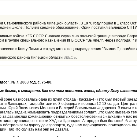
ки Становлянского района Липецкой области. В 1970 году пошёл в 1 класс Ост
й средней школе. Получив среднее образование, Юрий поступил в Елецкое СПТ
ничные войска КГБ СССР. Сначала служил на польской границе в городе Баг
м в группе специального назначения КГБ СССР "Вымпел". Через полгода, 7 и
анесено в Книгу Памяти сотрудников спецподразделения "Вымпел", погибших
влянского района Липецкой области
ЗДЕСЬ
.
", № 7, 2003 год, с. 75-80.
х домов, с минарета. Как мы там остались живы, одному Богу известно
ьей зоне базировалась одна из групп отряда «Каскад-4» (это был первый за
ат и Лашкаргах, там работали по 3 офицера и порядка 12-13 солдат. Централ
и: Юрий Васильевич Мельник и Валерий Васильевич Федоренко. В связи с тем
галась задача командовать подразделениями солдат. Это было вызвано тем,
что за два месяца командировки открытых боестолкновений с «духами» у нас н
етники, грушники, советники ХАДа и Царандоя. А городок был большой, благо
» обстреливали дорогу до аэропорта, куда нам периодически приходилось вы
ии. Так что скучать нам они не давали.