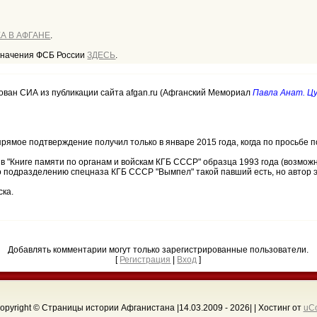
А В АФГАНЕ
.
значения ФСБ России
ЗДЕСЬ
.
вован СИА из публикации сайта afgan.ru (Афганский Мемориал
Павла Анат. Ц
прямое подтверждение получил только в январе 2015 года, когда по просьбе п
в "Книге памяти по органам и войскам КГБ СССР" образца 1993 года (возможно
по подразделению спецназа КГБ СССР "Вымпел" такой павший есть, но автор эт
ска.
Добавлять комментарии могут только зарегистрированные пользователи.
[
Регистрация
|
Вход
]
opyright © Страницы истории Афганистана |14.03.2009 - 2026
| |
Хостинг от
uC