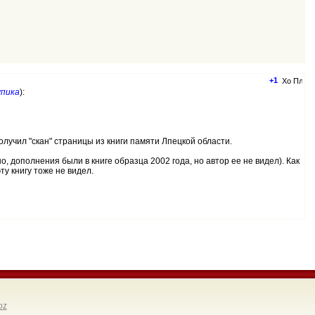
+1
упика
):
олучил "скан" страницы из книги памяти Лпецкой области.
, дополнения были в книге образца 2002 года, но автор ее не видел). Как
у книгу тоже не видел.
oz