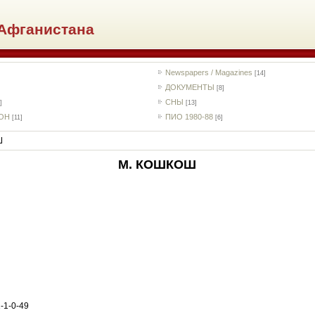
Афганистана
Newspapers / Magazines
[14]
ДОКУМЕНТЫ
[8]
СНЫ
]
[13]
РОН
ПИО 1980-88
[11]
[6]
Ш
М. КОШКОШ
-1-0-49