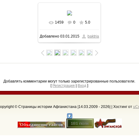
1459
0
5.0
В реальном размере
Добавлено
03.01.2015
baktria
1376x974
/ 219.0Kb
Добавлять комментарии могут только зарегистрированные пользователи.
[
Регистрация
|
Вход
]
opyright © Страницы истории Афганистана |14.03.2009 - 2026
| |
Хостинг от
uC