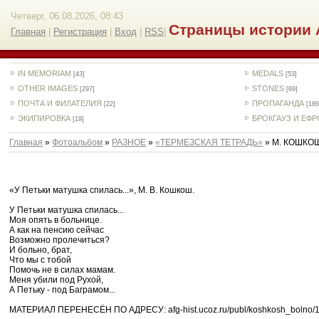
Четверг, 06.08.2026, 08:43
Страницы истории 
Главная
|
Регистрация
|
Вход
|
RSS
|
IN MEMORIAM
MEDALS
[43]
[53]
OTHER IMAGES
STONES
[297]
[69]
ПОЧТА И ФИЛАТЕЛИЯ
ПРОПАГАНДА
[22]
[186
ЭКИПИРОВКА
БРОКГАУЗ И ЕФ
[19]
Главная
»
Фотоальбом
»
РАЗНОЕ
»
«ТЕРМЕЗСКАЯ ТЕТРАДЬ»
» М. КОШКО
«У Петьки матушка спилась...», М. В. Кошкош.
У Петьки матушка спилась...
Моя опять в больнице.
А как на пенсию сейчас
Возможно пролечиться?
И больно, брат,
Что мы с тобой
Помочь не в силах мамам.
Меня убили под Рухой,
А Петьку - под Баграмом...
МАТЕРИАЛ ПЕРЕНЕСЁН ПО АДРЕСУ: afg-hist.ucoz.ru/publ/koshkosh_bolno/1