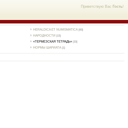
Приветствую Вас
Гость
!
HERALDICA ET NUMISMATICA
[83]
НАРОДНОСТИ
[15]
«ТЕРМЕЗСКАЯ ТЕТРАДЬ»
[33]
НОРМЫ ШАРИАТА
[1]