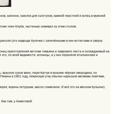
в, запонок, заколок для галстухов, камней перстней и колец в мужской
оже член Клуба, частенько сиживал за этим столом.
.
исоли (это навроде булочек с запечёнными в них котлетами и сверху
 конец приготовления веточки тимьяна и лаврового листа и охлаждаемый на
это, по всей видимости, испанцы, а у них переняли итальянская и
: красное сухое вино, перетёртая в коньяке чёрная смородина, по
Пекина в 1901 году, пекинскую утку обычно нарезали мелкими ломтями,
ерея, корень петрушки, масло сливочное. И всё это на мясном бульоне).
 Как там, у Ахматовой: