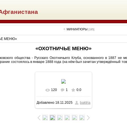
Афганистана
МИНИАТЮРЫ
[185]
ЬЕ МЕНЮ»
«ОХОТНИЧЬЕ МЕНЮ»
ковского общества - Русскаго Охотничьего Клуба, основанного в 1887 не м
ание состоялось в январе 1888 года (на нём был зачитан утверждённый тов
120
1
0.0
В реальном размере
Добавлено
18.11.2025
baktria
963x1438
/ 247.7Kb