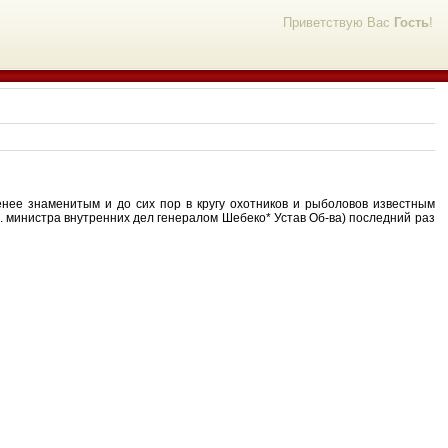
Приветствую Вас
Гость
!
енее знаменитым и до сих пор в кругу охотников и рыболовов известным
. министра внутренних дел генералом Шебеко* Устав Об-ва) последний раз