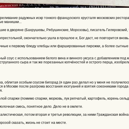
еливание радужных искр тонкого французского хрусталя московских ресторано
е манишки...
ие в дворяне (Бахрушевы, Рябушинские, Морозовы), писатель Гиляровский, т
опрестольной, окончательно ушла в прошлое и, Бог даст, не повторится вновь
чные к первому блюду хлебцы или фаршированные пирожки, а более сытные р
енный соус с использованием белого вина и винного уксуса с добавлением под
труганного сыра и так же порезанных копчёностей и острого перца, изобрели 
а, облитая особым соусом бигорад (я один раз делал но у меня не получилось
 в Москве после разгрома восстания ихэтуаней и взятия союзниками города 
к.
лой спаржи (помимо спаржи, морковь, лук репчатый, картофель, корень сельд
молочная смесь, понятное дело. Дело не в омлете.
алистическая, потом вторая и третья революции, за ними Гражданская война.
прозой сказать, жизнь не стоит на месте.