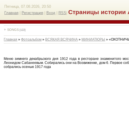
Пятница, 07.08.2026, 20:50
Страницы истории 
Главная
|
Регистрация
|
Вход
|
RSS
|
SONGS
[122]
Главная
»
Фотоальбом
»
ВСЯКАЯ ВСЯЧИНА
»
МИНИАТЮРЫ
» «ОХОТНИЧ
Меню зимнего декабрьского дня 1912 года в ресторане знаменитого мос
Леонидом Сабанеевым. Собирались они на Возвиженке, дом 6. Первое собр
собрались осенью 1917 года