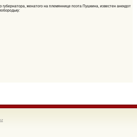
го губернатора, женатого на племяннице поэта Пушкина, известен анекдот
лобородьку:
oz