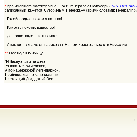
*
про имевшего маститую внешность генерала от кавалерии
Ник. Игн. Шеб
записанный, кажется, Сувориным. Перескажу своими словами: Генерал пр
- Голобородько, похож я на льва!
- Как есть похожи, вашество!
- Да полно, видел ли ты льва?
- А как же... в храме он нарисован. На нём Христос въехал в Ерусалим.
**
заглянул в книжицу:
"И беснуется и не хочет.
Узнавать себя человек, —
А по набережной легендарной.
Приближался не календарный —
Настоящий Двадцатый Век.
C