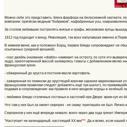
Можно себе это представить: блеск фарфора на белоснежной скатерти, пер
компании: причёски модным "бобриком", нафабренные усы, накрахмаленны
За столом любившие пострелять князья и графы, московские купцы вышедш
1912 год подходит к концу. Революция, так всех напугавшая именно в Перв
В зимнем меню, как и положено Борщ, первое блюдо сопровождают не обы
осыпанных сухарной крошкой).
- соус диабль (название «diablo» намекает на остроту, по сути это вывар
льду), приготовленной массой заливались томаты с добавлением мелко нас
французская кухни.
- обжаренный до хруста в постном масле картофель.
- зажаренная по пекински до хрустящей корочки заранее маринованная утк
французским правилам следует добавлять ещё лук-шалот), по прижившийся
подавая в сопровождении: как правило в него входили огурцы и зелёный лу
- любимое блюдо столичных гостиных и застолий при Дворе: крем-суп из бе
Что там у них был за омлет-сюрприз - не скажу: приглашён не был. Яично-
Сюрпризов у них ещё впереди немало: всего через два года грянет Импери
"Наступает не календарный, настоящий ХХ век"
**
. Да и всяко, если нашей 
______________________________