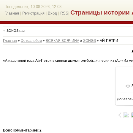
Понедельник, 10.08.2026, 12:03
Страницы истории 
Главная
|
Регистрация
|
Вход
|
RSS
|
SONGS
[122]
Главная
»
Фотоальбом
»
ВСЯКАЯ ВСЯЧИНА
»
SONGS
» АЙ-ПЕТРИ
«А надо мной гора Ай-Петри в сияньи дымки голубой...», песня из к/ф «Из 
Добавле
Всего комментариев
:
2