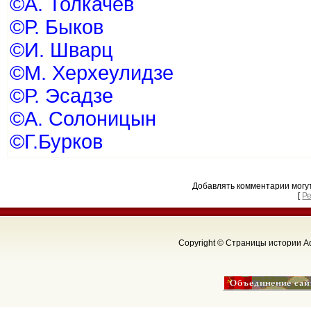
©А. Толкачёв
©Р. Быков
©И. Шварц
©М. Херхеулидзе
©Р. Эсадзе
©А. Солоницын
©Г.Бурков
Добавлять комментарии могу
[
Р
Copyright © Страницы истории Аф