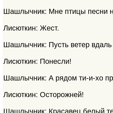
Шашлычник: Мне птицы песни н
Лисюткин: Жест.
Шашлычник: Пусть ветер вдаль и
Лисюткин: Понесли!
Шашлычник: А рядом ти-и-хо пр
Лисюткин: Осторожней!
Шашлычник: Красавец белый те