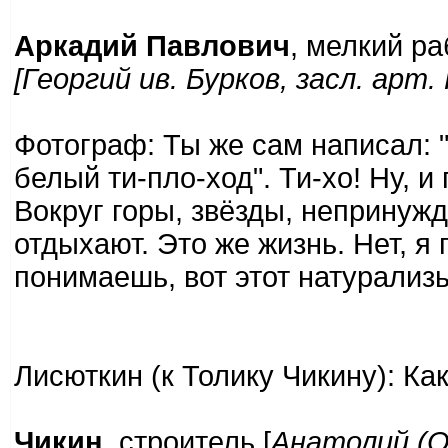
Аркадий Павлович
, мелкий р
[Георгий ив. Бурков, засл. арт
Фотограф: Ты же сам написал: "
белый ти-пло-ход". Ти-хо! Ну, и 
Вокруг горы, звёзды, непринуж
отдыхают. Это же жизнь. Нет, я
понимаешь, вот этот натурализь
Лисюткин (к Толику Чикину): Как
Чикин
, строитель [
Анатолий (О