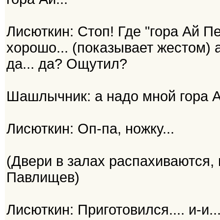
Лисюткин: Стоп! Где "гора Ай Пе
хорошо... (показывает жестом) а
да... да? Ощутил?
Шашлычник: а надо мной гора А
Лисюткин: Оп-па, ножку...
(Двери в залах распахиваются,
Павлищев)
Лисюткин: Приготовился.... и-и..