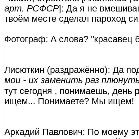
арт. РСФСР
]: Да я не вмешива
твоём месте сделал пароход си
Фотограф: А слова? "красавец б
Лисюткин (раздражённо): Да по
мои - их заменить раз плюнут
тут сегодня , понимаешь, день 
ищем... Понимаете? Мы ищем!
Аркадий Павлович: По моему эт