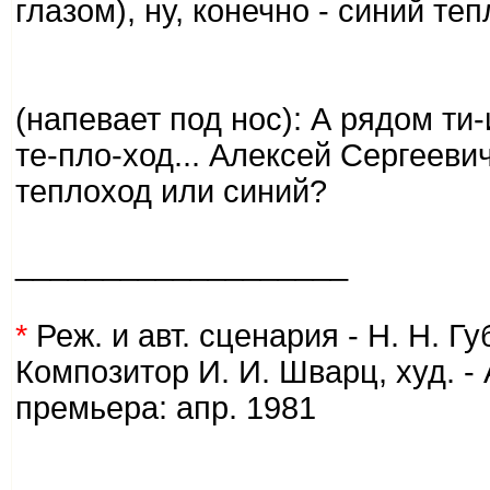
глазом), ну, конечно - синий те
(напевает под нос): А рядом ти-
те-пло-ход... Алексей Сергееви
теплоход или синий?
___________________
*
Реж. и авт. сценария - Н. Н. Гу
Композитор И. И. Шварц, худ. -
премьера: апр. 1981