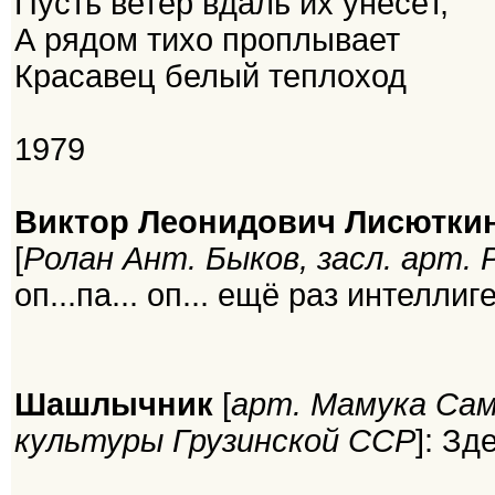
Пусть ветер вдаль их унесёт,
А рядом тихо проплывает
Красавец белый теплоход
1979
Виктор Леонидович Лисютки
[
Ролан Ант. Быков, засл. арт.
оп...па... оп... ещё раз интеллиген
Шашлычник
[
арт. Мамука Самс
культуры Грузинской ССР
]: Зд