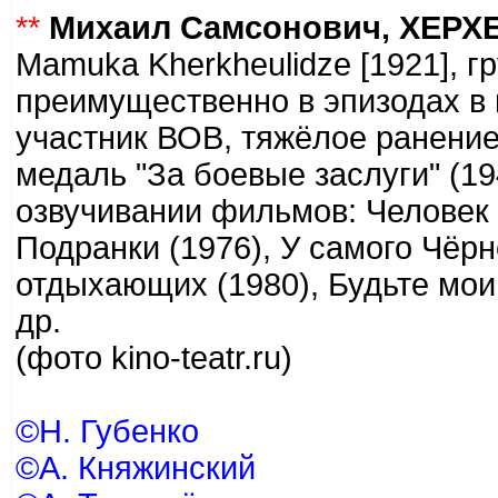
**
Михаил Самсонович, ХЕР
Mamuka Kherkheulidze [1921], г
преимущественно в эпизодах в 
участник ВОВ, тяжёлое ранение 
медаль "За боевые заслуги" (19
озвучивании фильмов: Человек 
Подранки (1976), У самого Чёрн
отдыхающих (1980), Будьте мои
др.
(фото kino-teatr.ru)
©Н. Губенко
©А. Княжинский