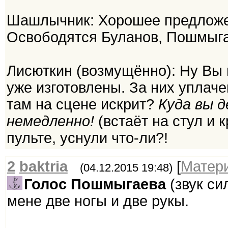
Шашлычник: Хорошее предложен
Освободятся Буланов, Пошмыга
Лисюткин (возмущённо): Ну Вы
уже изготовлены. За них уплач
там на сцене искрит?
Куда вы д
немедленно!
(встаёт на стул и 
пульте, уснули что-ли?!
2
baktria
[
Матер
(04.12.2015 19:48)
Голос Пошмыгаева
(звук си
мене две ногы и две рукы.