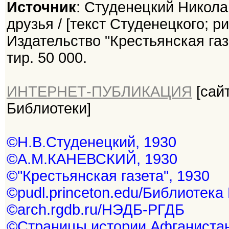
Источник
: Студенецкий Никола
друзья / [текст Студенецкого; ри
Издательство "Крестьянская газе
тир. 50 000.
ИНТЕРНЕТ-ПУБЛИКАЦИЯ
[сай
Библиотеки]
©Н.В.Студенецкий, 1930
©А.М.КАНЕВСКИЙ, 1930
©"Крестьянская газета", 1930
©pudl.princeton.edu/Библиотека
©arch.rgdb.ru/НЭДБ-РГДБ
©Страницы истории Афганистан