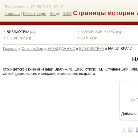
Воскресенье, 09.08.2026, 10:12
Страницы истории 
Главная
|
Регистрация
|
Вход
|
RSS
|
БИБЛИОТЕКА
КАБУЛЬСКИЙ МУЗЕЙ
[48]
[57]
ОБЕЛИСКИ
САЙТЫ
[41]
[8]
Главная
»
Фотоальбом
»
БАЗЫ ДАННЫХ
»
БИБЛИОТЕКА
» НАШИ ВРАГИ
Н
стр.4 детской книжки «Наши Враги», М., 1930, стихи: Н.В. Студенецкий, ил
детей дошкольного и младшего школьного возраста.
Добавле
9