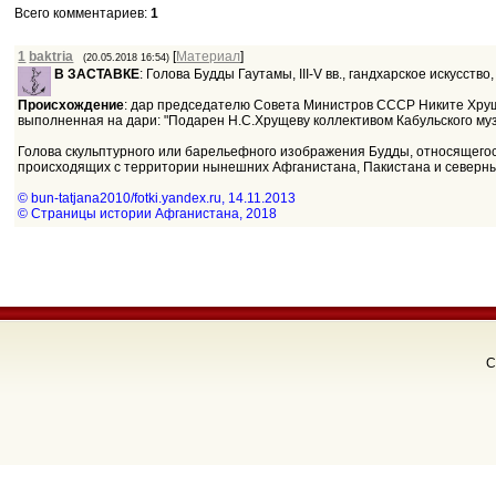
Всего комментариев
:
1
1
baktria
[
Материал
]
(20.05.2018 16:54)
В ЗАСТАВКЕ
: Голова Будды Гаутамы, III-V вв., гандхарское искусств
Происхождение
: дар председателю Совета Министров СССР Никите Хру
выполненная на дари: "Подарен Н.С.Хрущеву коллективом Кабульского музея
Голова скульптурного или барельефного изображения Будды, относящегося
происходящих с территории нынешних Афганистана, Пакистана и северн
© bun-tatjana2010/fotki.yandex.ru, 14.11.2013
© Страницы истории Афганистана, 2018
C