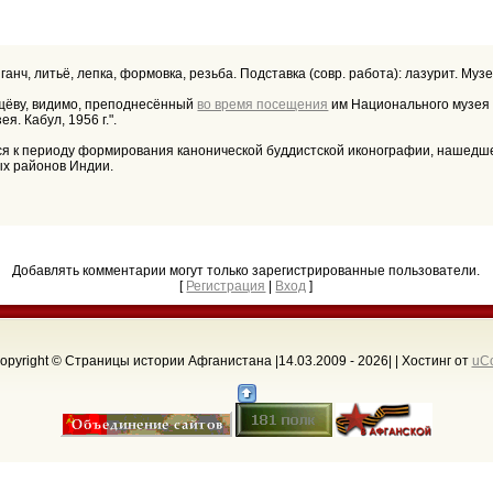
о, ганч, литьё, лепка, формовка, резьба. Подставка (совр. работа): лазурит. Му
щёву, видимо, преподнесённый
во время посещения
им Национального музея в
. Кабул, 1956 г.".
 к периоду формирования канонической буддистской иконографии, нашедшей вы
ых районов Индии.
Добавлять комментарии могут только зарегистрированные пользователи.
[
Регистрация
|
Вход
]
opyright © Страницы истории Афганистана |14.03.2009 - 2026
| |
Хостинг от
uC