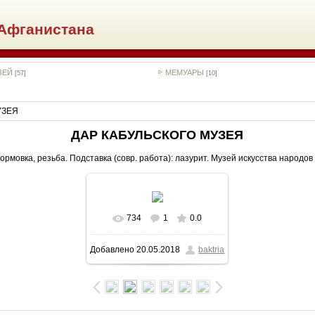
Афганистана
ЗЕЙ
МЕМУАРЫ
[57]
[10]
УЗЕЯ
ДАР КАБУЛЬСКОГО МУЗЕЯ
 формовка, резьба. Подставка (совр. работа): лазурит. Музей искусства народов
734
1
0.0
В реальном размере
Добавлено
20.05.2018
baktria
559x800
/ 192.7Kb