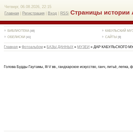
Четверг, 06.08.2026, 22:15
Страницы истории 
Главная
|
Регистрация
|
Вход
|
RSS
|
БИБЛИОТЕКА
КАБУЛЬСКИЙ МУ
[48]
ОБЕЛИСКИ
САЙТЫ
[41]
[8]
Главная
»
Фотоальбом
»
БАЗЫ ДАННЫХ
»
МУЗЕИ
» ДАР КАБУЛЬСКОГО М
Голова Будды Гаутамы, III-V вв., гандхарское искусство, ганч, литьё, лепка,