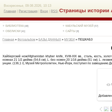
Воскресенье, 09.08.2026, 10:13
Страницы истории 
Главная
|
Регистрация
|
Вход
|
RSS
|
БИБЛИОТЕКА
КАБУЛЬСКИЙ МУЗЕЙ
[48]
[57]
ОБЕЛИСКИ
САЙТЫ
[41]
[8]
Главная
»
Фотоальбом
»
БАЗЫ ДАННЫХ
»
МУЗЕИ
» ПЕШКАБЗ
Хайбергский нож/Afghanistan khyber knife, XVIII-XIX вв., сталь, кость, зо
ножнах 21 1/2 дюйма (54,6 см); L. без ножен 20 1/16 дюйма (51 см); L. лезвия 1
унции. (136,1 г), Музей Метрополитен, Нью-Йорк, поступил по завещанию Дж
Добавле