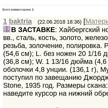
Всего комментариев
:
1
1
baktria
[
Матер
(22.06.2018 18:36)
В ЗАСТАВКЕ
: Хайбергский но
вв., сталь, кость, золото, желез
резьба, золочение, полировка. 
(54,6 см); L. без ножен 20 1/16 
(36,8 см); W. 1 13/16 дюйма (4,6 
оболочки 4,8 унции. (136,1 г),
поступил по завещанию Джорджа
Stone, 1935 год. Размеры скана:
наведите курсор на нижний обр