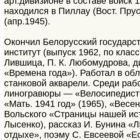
арт.дивизионе в составе войск 
находился в Пиллау (Вост. Прус
(апр.1945).
Окончил Белорусский государс
институт (выпуск 1962, по класс
Лившица, П. К. Любомудрова, д
«Времена года»). Работал в обл
станковой акварели. Среди рабо
линогравюры — «Велосипедисты»
«Мать. 1941 год» (1965), «Весе
Вольского «Страницы нашей исто
Лысенко), рассказ И. Бунина «
отдыхе», поэму С. Евсеевой «Ес