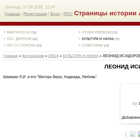
Пятница, 07.08.2026, 10:47
Страницы истории 
Главная
|
Регистрация
|
Вход
|
RSS
|
BARTHOLD W.
OTHER PERSONS
[10]
[52]
ГОС. ДЕЯТЕЛИ
КУЛЬТУРА И НАУКА
[62]
[55]
ПО ТУ СТОРОНУ
СОВЕТНИКИ
[53]
[19]
Главная
»
Фотоальбом
»
ЛИЦА
»
КУЛЬТУРА И НАУКА
» ЛЕОНИД ИСИДОРО
ЛЕОНИД ИС
Шакирко Л.И. и его "Матерь Вера, Надежда, Любовь".
Добавлен
1