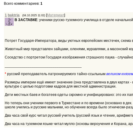
Всего комментариев
:
1
1
baktria
[
Материал
]
(04.10.2025 11:02)
В ЗАСТАВКЕ
: ученики русско-туземного училища в отделе начальной
Потрет Государя-Императора, виды уютных европейских местечек, схема вр
Животный мир представлен зайцами, оленями, журавлями, а масонский к
Соседство с портретом Государя изображения страшного паука - случайно
_____________________________________
*
русский преподаватель патронируемого тайно-ссыльным
великом князе
Размеры империи ещё имеют значение (она представлена в двух картах - 
культуре с целью подготовки кадров для местной администрации.
Дети местных баев и богатеев одеты скромно и унифицировано: это их па
Но теперь они ученики первого в Туркестане и по времени (основано в дек.
школе учились и русские мальчики, но обучение всегда было этнически-ра
Два часа свой курс читал русский учитель (русский язык и чтение, арифмет
Два часа на туземном языке читал мулло (основы вероучения и Корана, а