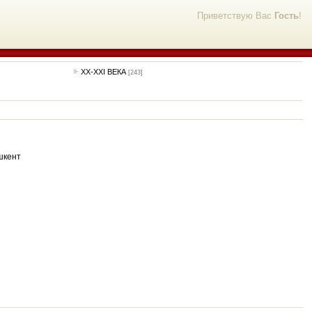
Приветствую Вас
Гость
!
ХХ-XXI ВЕКА
[243]
шкент