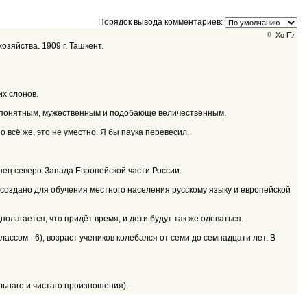
Порядок вывода комментариев:
0
зяйства. 1909 г. Ташкент.
их слонов.
м понятным, мужественным и подобающе величественным.
всё же, это не уместно. Я бы паука перевесил.
нец северо-Запада Европейской части России.
 создано для обучения местного населения русскому языку и европейской
лагается, что придёт время, и дети будут так же одеваться.
лассом - 6), возраст учеников колебался от семи до семнадцати лет. В
льнаго и чистаго произношения).