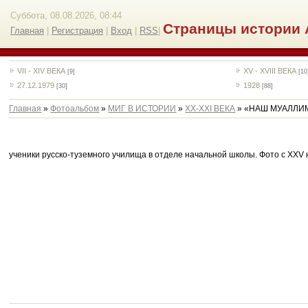
Суббота, 08.08.2026, 08:44
Страницы истории 
Главная
|
Регистрация
|
Вход
|
RSS
|
VII - XIV ВЕКА
XV - XVIII ВЕКА
[9]
[10
27.12.1979
1928
[30]
[88]
Главная
»
Фотоальбом
»
МИГ В ИСТОРИИ
»
ХХ-XXI ВЕКА
» «НАШ МУАЛЛИМ
ученики русско-туземного училища в отделе начальной школы. Фото с XXV 