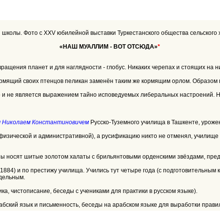
 школы. Фото с XXV юбилейной выставки Туркестанского общества сельского хо
«НАШ МУАЛЛИМ - ВОТ ОТСЮДА»
*
ащения планет и для наглядности - глобус. Никаких черепах и стоящих на н
ормящий своих птенцов пеликан заменён таким же кормящим орлом. Образо
 и не является выражением тайно исповедуемых либеральных настроений. Но 
м Николаем Константиновичем
Русско-Туземного училища в Ташкенте, уроже
физической и административной), а русификацию никто не отменял, училище
пы носят шитые золотом халаты с брильянтовыми орденскими звёздами, предпо
 1884) и по престижу училища. Учились тут четыре года (с подготовительным к
здельным.
ика, чистописание, беседы с учениками для практики в русском языке).
рабский язык и письменность, беседы на арабском языке для выработки прави