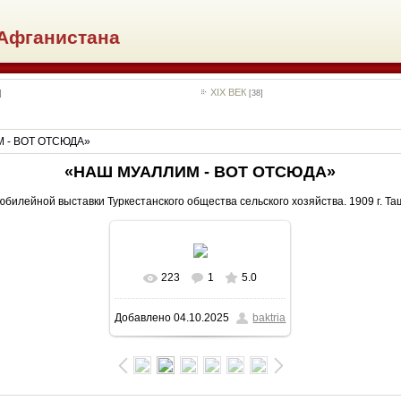
Афганистана
XIX ВЕК
]
[38]
 - ВОТ ОТСЮДА»
«НАШ МУАЛЛИМ - ВОТ ОТСЮДА»
юбилейной выставки Туркестанского общества сельского хозяйства. 1909 г. Та
223
1
5.0
В реальном размере
Добавлено
04.10.2025
baktria
1150x917
/ 315.4Kb