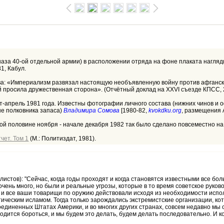
цназа 40-ой отдельной армии) в расположении отряда на фоне плаката нагл
1, Кабул.
нева: «Империализм развязал настоящую необъявленную войну против афганс
й просила дружественная сторона». (Отчётный доклад на XXVI съезде КПСС, 2
т-апрель 1981 года. Известны фотографии личного состава (нижних чинов и о
ыне полковника запаса)
Владимира Сомова
[1980-82,
kvokdku.org
, размещения А
ой половине ноября - начале декабря 1982 так было сделано повсеместно на
чет. Том 1
(М.: Политиздат, 1981).
истов): "Сейчас, когда годы проходят и когда становятся известными все бо
очень много, но были и реальные угрозы, которые в то время советское руков
вы и все ваши товарищи по оружию действовали исходя из необходимости испо
итическим исламом. Тогда только зарождались экстремистские организации, ко
оединенных Штатах Америки, и во многих других странах, совсем недавно мы 
ходится бороться, и мы будем это делать, будем делать последовательно. И к