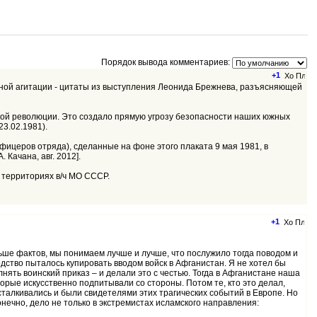
Порядок вывода комментариев:
+1
ядной агитации - цитаты из выступления Леонида Брежнева, разъясняющей
кой революции. Это создало прямую угрозу безопасности наших южных
3.02.1981).
фицеров отряда), сделанные на фоне этого плаката 9 мая 1981, в
. Качана, авг. 2012].
 территориях в/ч МО СССР.
+1
льше фактов, мы понимаем лучше и лучше, что послужило тогда поводом и
одство пыталось купировать вводом войск в Афганистан. Я не хотел бы
лнять воинский приказ – и делали это с честью. Тогда в Афганистане наша
торые искусственно подпитывали со стороны. Потом те, кто это делал,
сталкивались и были свидетелями этих трагических событий в Европе. Но
онечно, дело не только в экстремистах исламского направления: