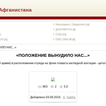
Афганистана
Newspapers / Magazines
[14]
ДОКУМЕНТЫ
[8]
СНЫ
]
[13]
РОН
ПИО 1980-88
[11]
[6]
ЛО НАС...»
«ПОЛОЖЕНИЕ ВЫНУДИЛО НАС...»
ой армии) в расположении отряда на фоне плаката наглядной агитации - цит
963
2
5.0
В реальном размере
Добавлено
04.09.2016
baktria
572x481
/ 404.8Kb