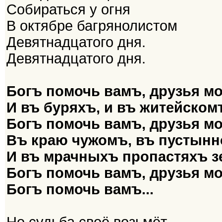
Собираться у огня
В октябре багрянолистом
Девятнадцатого дня.
Девятнадцатого дня.
Богъ помочь вамъ, друзья мо
И въ буряхъ, и въ житейском
Богъ помочь вамъ, друзья мо
Въ краю чужомъ, въ пустынн
И въ мрачныхъ пропастяхъ з
Богъ помочь вамъ, друзья мо
Богъ помочь вамъ...
Но судьба своё возьмёт,