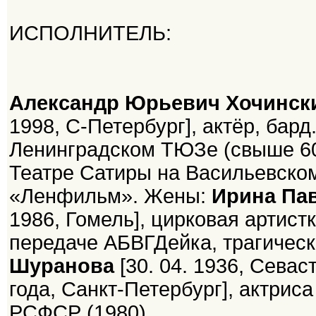
ИСПОЛНИТЕЛЬ:
Александр Юрьевич Хочинс
1998, С-Петербург], актёр, бард
Ленинградском ТЮЗе (свыше 60
Театре Сатиры на Васильевском
«Ленфильм». Жены:
Ирина Па
1986, Гомель], цирковая артист
передаче АБВГДейка, трагическ
Шуранова
[30. 04. 1936, Севас
года, Санкт-Петербург], актриса
РСФСР (1980).