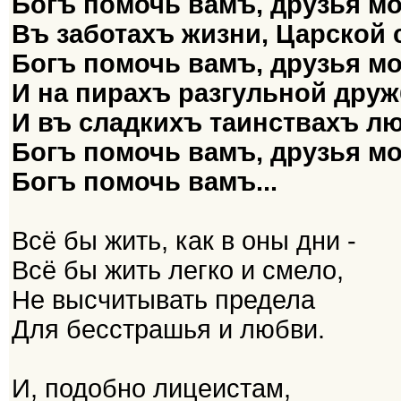
Богъ помочь вамъ, друзья мо
Въ заботахъ жизни, Царской 
Богъ помочь вамъ, друзья мо
И на пирахъ разгульной дру
И въ сладкихъ таинствахъ л
Богъ помочь вамъ, друзья мо
Богъ помочь вамъ...
Всё бы жить, как в оны дни -
Всё бы жить легко и смело,
Не высчитывать предела
Для бесстрашья и любви.
И, подобно лицеистам,