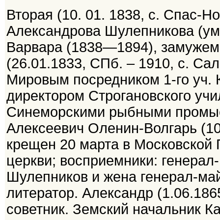
Вторая (10. 01. 1838, с. Спас-Н
Александрова Шулепникова (ум. 
Варвара (1838—1894), замуже
(26.01.1833, СПб. – 1910, с. Са
Мировым посредником 1-го уч. К
директором Строгановского уч
Синеморскими рыбными промысл
Алексеевич Оленин-Волгарь (10.
крещен 20 марта в Московской 
церкви; восприемники: генерал
Шулепников и жена генерал-май
литератор. Александp (1.06.186
советник. Земский начальник Ка