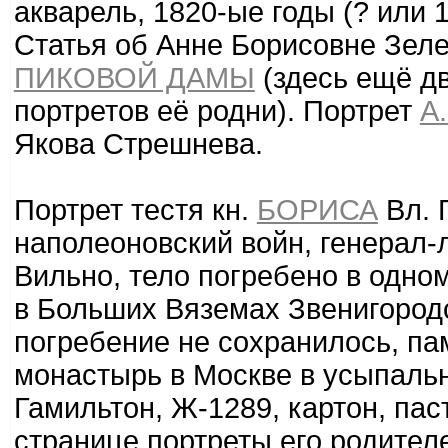
акварель, 1820-ые годы (? или 1
Статья об Анне Борисовне Зеле
ПИКОВОЙ ДАМЫ
(здесь ещё дв
портретов её родни). Портрет
А.
Якова Стрешнева.
Портрет тестя кн.
БОРИСА
Вл. 
наполеоновский войн, генерал-л
Вильно, тело погребено в одно
в Больших Вяземах Звенигородс
погребение не сохранилось, па
монастырь в Москве в усыпаль
Гамильтон, Ж-1289, картон, паст
странице портреты его родителе