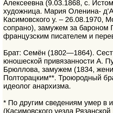
Алексеевна (9.03.1868, с. Истом
художница. Маpия Оленина- д'А
Касимовского у. – 26.08.1970, 
сопрано), замужем за баpоном П
французским писателем и пере
Брат: Семён (1802—1864). Сест
юношеской привязанности А. Пу
Брюллова, замужем (1834, жених
Полторацким**. Троюродный бр
идеолог анархизма.
* По другим сведениям умер в
(Касимовского уезда Рязанской 