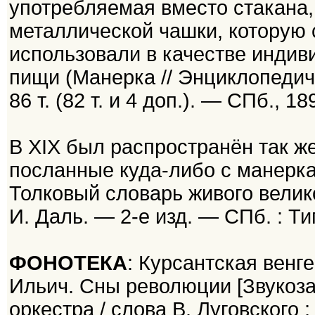
употребляемая вместо стакана,
металлической чашки, которую 
использовали в качестве индив
пищи (Манерка // Энциклопедич
86 т. (82 т. и 4 доп.). — СПб., 
В XIX был распространён так же
посланные куда-либо с манеркам
Толковый словарь живого великору
И. Даль. — 2-е изд. — СПб. : 
ФОНОТЕКА
: Курсантская венге
Ильич. Сны революции [Звукозап
оркестра / слова В. Луговского 