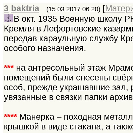
3
baktria
[
Матер
(15.03.2017 06:20)
В окт. 1935 Военную школу Р
Кремля в Лефортовские казарм
передав караульную службу Кр
особого назначения.
***
на антресольный этаж Мрамо
помещений были снесены свёрн
особ, прежде украшавшие зал,
увязанные в связки папки архив
****
Манерка – походная металл
крышкой в виде стакана, а так