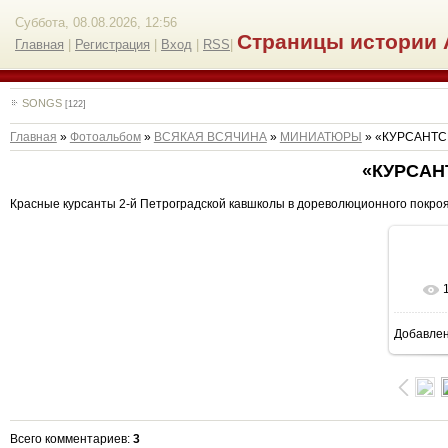
Суббота, 08.08.2026, 12:56
Страницы истории 
Главная
|
Регистрация
|
Вход
|
RSS
|
SONGS
[122]
Главная
»
Фотоальбом
»
ВСЯКАЯ ВСЯЧИНА
»
МИНИАТЮРЫ
» «КУРСАНТС
«КУРСАН
Красные курсанты 2-й Петроградской кавшколы в дореволюционного покроя 
Добавле
6
Всего комментариев
:
3