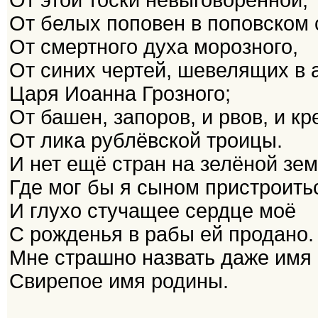
От этой тоски невыговоренной;
От белых поповен в поповском 
От смертного духа морозного,
От синих чертей, шевелящих в 
Царя Иоанна Грозного;
От башен, запоров, и рвов, и кр
От лика рублёвской троицы.
И нет ещё стран на зелёной зем
Где мог бы я сыном пристроить
И глухо стучащее сердце моё
С рожденья в рабы ей продано.
Мне страшно назвать даже имя
Свирепое имя родины.