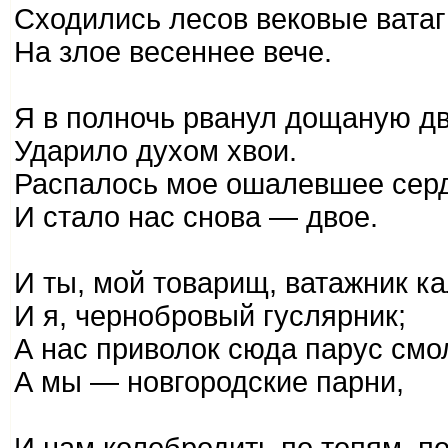
Сходились лесов вековые ватаг
На злое весеннее вече.
Я в полночь рванул дощаную д
Ударило духом хвои.
Распалось мое ошалевшее сер
И стало нас снова — двое.
И ты, мой товарищ, ватажник к
И я, чернобровый гуслярник;
А нас приволок сюда парус смо
А мы — новгородские парни,