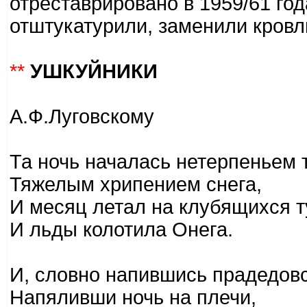
отреставрировано в 1959/61 год
отштукатурили, заменили кровл
**
УШКУЙНИКИ
А.Ф.Луговcкому
Та ночь началась нетерпеньем 
Тяжелым хрипением снега,
И месяц летал на клубящихся т
И льды колотила Онега.
И, словно напившись прадедовс
Напяливши ночь на плечи,