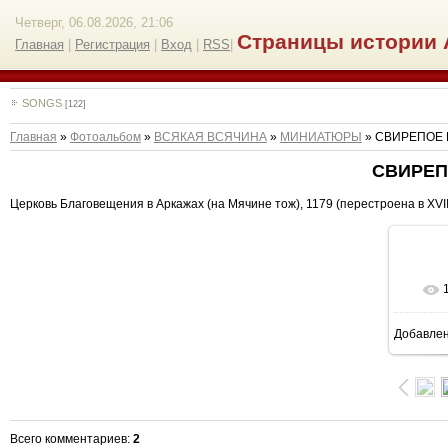
Четверг, 06.08.2026, 21:06
Страницы истории 
Главная
|
Регистрация
|
Вход
|
RSS
|
SONGS
[122]
Главная
»
Фотоальбом
»
ВСЯКАЯ ВСЯЧИНА
»
МИНИАТЮРЫ
» СВИРЕПОЕ
СВИРЕП
Церковь Благовещения в Аркажах (на Мячине тож), 1179 (перестроена в XVII 
Добавле
8
Всего комментариев
:
2