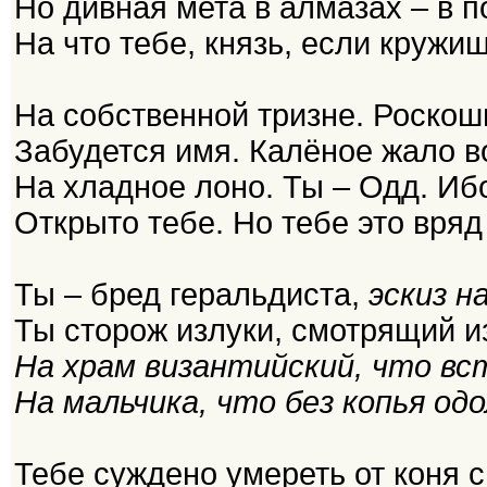
Но дивная мета в алмазах – в п
На что тебе, князь, если кружи
На собственной тризне. Роскошн
Забудется имя. Калёное жало в
На хладное лоно. Ты – Одд. Иб
Открыто тебе. Но тебе это вряд
Ты – бред геральдиста,
эскиз н
Ты сторож излуки, смотрящий и
На храм византийский, что вс
На мальчика, что без копья од
Тебе суждено умереть от коня с