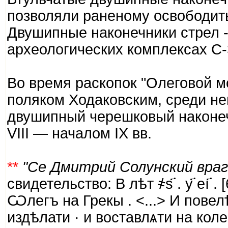
позволяли раненому освободить
Двушипные наконечники стрел -
археологических комплексах С-
Во время раскопок "Олеговой мо
поляком Ходаковским, среди н
двушипный черешковый наконеч
VIII — началом IX вв.
**
"Се Дмитрий Солунский враг
свидетельство: В лѣт ҂s҃ . у҃ еı҃
Ѡлегъ на Грекы . <...> И пове
издѣлати · и воставлѧти на кол