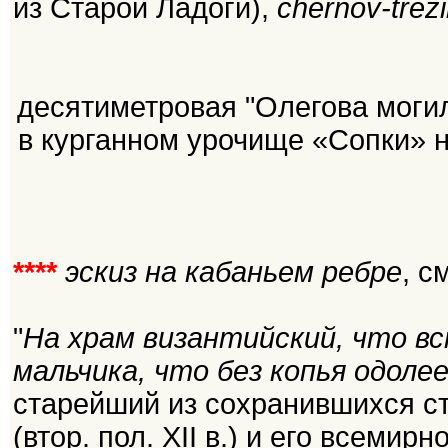
из Старой Ладоги),
chernov-trezi
десятиметровая "Олегова могила
в курганном урочище «Сопки» н
****
эскиз на кабаньем ребре
, с
"
На храм византийский, что вс
мальчика, что без копья одоле
старейший из сохранившихся ст
(втор. пол. XII в.) и его всеми