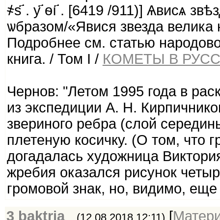
҂s҃ . у҃ ѳı҃ . [6419 /911)] Ѧвисѧ 
ѡбразом/«Явися звезда велика 
Подробнее см. статью народово
книга. / Том I /
КОМЕТЫ В РУС
Чернов: "Летом 1995 года в ра
из экспедиции А. Н. Кирпичник
звериного ребра (слой середин
плетеную косичку. (О том, что 
догадалась художница Виктория
жребия оказался рисунок четы
громовой знак, но, видимо, еще
3
baktria
[
Матер
(12.08.2018 12:11)