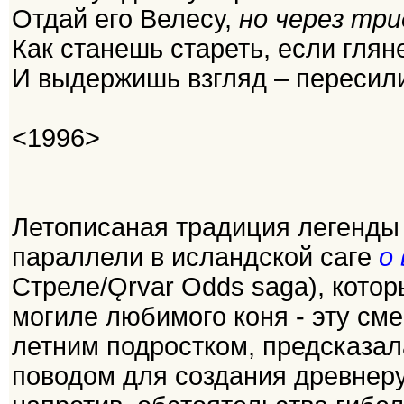
Отдай его Велесу,
но через тр
Как станешь стареть, если глян
И выдержишь взгляд – пересили
<1996>
Летописаная традиция легенды
параллели в исландской саге
о
Стреле/Ǫrvar Odds saga), кото
могиле любимого коня - эту сме
летним подростком, предсказал
поводом для создания древнеру