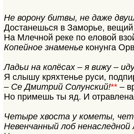
Не ворону битвы, не даже дву
Достанешься в Заморье, вещий,
На Млечной реке по еловой взо
Копейное знаменье
конунга Ор
Ладьи на колёсах – я вижу – и
Я слышу кряхтенье руси, подп
–
Се Дмитрий Солунский!
**
– вр
Но примешь ты яд. И отравлена
Четыре хвоста у кометы, чет
Невенчанный лоб ненаследной 