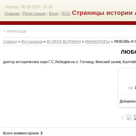
Четверг, 06.08.2026, 02:35
Страницы истории 
Главная
|
Регистрация
|
Вход
|
RSS
|
SONGS
[122]
Главная
»
Фотоальбом
»
ВСЯКАЯ ВСЯЧИНА
»
МИНИАТЮРЫ
» ЛЮБОВЬ И 
ЛЮБО
доктор исторических наук Г.С.Лебедев на о. Гогланд, Финский залив, Балтийс
Добавле
1
Всего комментариев
:
3