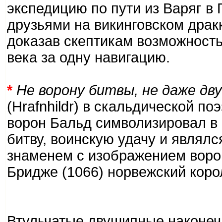
экспедицию по пути из Варяг в 
друзьями на викинговском дракк
доказав скептикам возможность
века за одну навигацию.
*
Не ворону битвы, не даже дв
(Hrafnhildr) в скальдической п
ворон Бальд символизировал в
битву, воинскую удачу и являл
знаменем с изображением воро
Бридже (1066) норвежский кор
Втульчатые двушипные наконечн