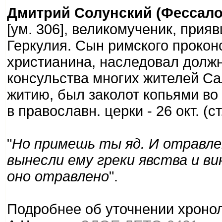
Дмитрий Солунский (Фессало
[ум. 306], великомученик, при
Геркулия. Сын римского прокон
христианина, наследовал должн
консульства многих жителей Са
житию, был заколот копьями во
в православн. церки - 26 окт. (ст
"
Но примешь ты яд. И отравле
вынесли ему греки явства и вин
оно отравлено
".
Подробнее об уточнении хроноло