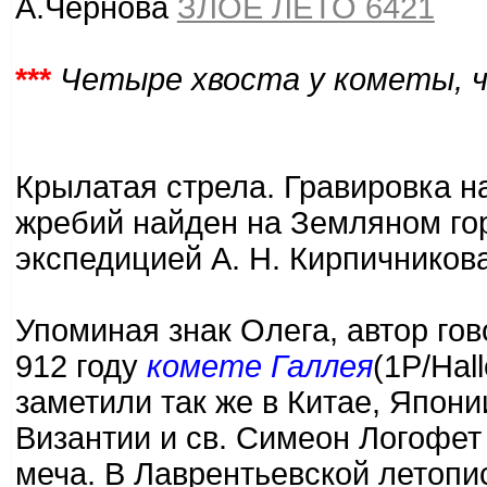
А.Чернова
ЗЛОЕ ЛЕТО 6421
***
Четыре хвоста у кометы, 
Крылатая стрела. Гравировка н
жребий найден на Земляном го
экспедицией А. Н. Кирпичникова
Упоминая знак Олега, автор гов
912 году
комете Галлея
(1P/Hal
заметили так же в Китае, Япони
Византии и св. Симеон Логофет 
меча. В Лаврентьевской летопис