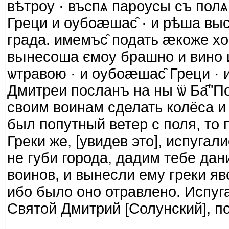
вѣтроу · въспѧ пароусы съ полѧ
Греци и оубоӕшас̑ · и рѣша вы
града. имемъс̑ подать ӕкоже 
вьıнесоша ємоу брашно и вино и 
ѡтравою · и оубоӕшас̑ Греци ·
Дмитреи посланъ на ны ѿ Ба҃"П
своим воинам сделать колёса и 
был попутный ветер с поля, то 
Греки же, [увидев это], испугал
не губи города, дадим тебе дан
воинов, и вынесли ему греки яв
ибо было оно отравлено. Испуга
Святой Дмитрий [Солунский], по