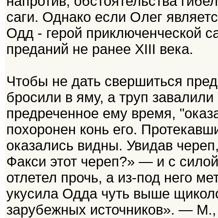
напротив, обстоятельства гибе
саги. Однако если Олег являет
Одд - герой приключенческой са
преданий не ранее XIII века.
Чтобы не дать свершиться пред
бросили в яму, а труп завалили
предреченное ему время, "оказа
похоронен конь его. Протекавши
оказались видны. Увидав череп,
Факси этот череп?» — и с сило
отлетел прочь, а из-под него м
укусила Одда чуть выше щиколо
зарубежных источников». — М.,