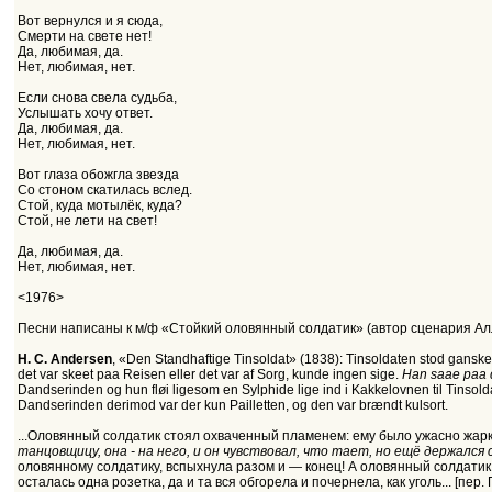
Вот вернулся и я сюда,
Смерти на свете нет!
Да, любимая, да.
Нет, любимая, нет.
Если снова свела судьба,
Услышать хочу ответ.
Да, любимая, да.
Нет, любимая, нет.
Вот глаза обожгла звезда
Со стоном скатилась вслед.
Стой, куда мотылёк, куда?
Стой, не лети на свет!
Да, любимая, да.
Нет, любимая, нет.
<1976>
Песни написаны к м/ф «Стойкий оловянный солдатик» (автор сценария Ал
H. C. Andersen
, «Den Standhaftige Tinsoldat» (1838): Tinsoldaten stod ganske b
det var skeet paa Reisen eller det var af Sorg, kunde ingen sige.
Han saae paa d
Dandserinden og hun fløi ligesom en Sylphide lige ind i Kakkelovnen til Tinsolda
Dandserinden derimod var der kun Pailletten, og den var brændt kulsort.
...Оловянный солдатик стоял охваченный пламенем: ему было ужасно жарко, 
танцовщицу, она - на него, и он чувствовал, что тает, но ещё держался 
оловянному солдатику, вспыхнула разом и — конец! А оловянный солдатик
осталась одна розетка, да и та вся обгорела и почернела, как уголь... [пе