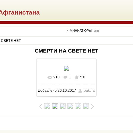
Афганистана
МИНИАТЮРЫ
[185]
 СВЕТЕ НЕТ
СМЕРТИ НА СВЕТЕ НЕТ
910
1
5.0
В реальном размере
Добавлено
26.10.2017
baktria
1600x900
/ 306.9Kb