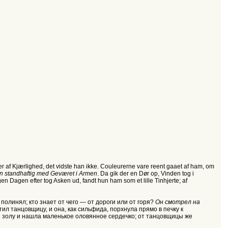
ler af Kjærlighed, det vidste han ikke. Couleurerne vare reent gaaet af ham, om
an standhaftig med Geværet i Armen
. Da gik der en Dør op, Vinden tog i
en Dagen efter tog Asken ud, fandt hun ham som et lille Tinhjerte; af
 полинял; кто знает от чего — от дороги или от горя?
Он смотрел на
тил танцовщицу, и она, как сильфида, порхнула прямо в печку к
ки золу и нашла маленькое оловянное сердечко; от танцовщицы же