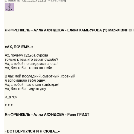
1
baktria
[
Материал
]
(26.10.2017 21:31)
Ян ФРЕНКЕЛЬ - Алла АХУНДОВА - Елена КАМБУРОВА (?) Мария ВИНОГ
«АХ, ПОЧЕМУ...»
Ах, почему судьба сурова
только к тем, кто верит судьбе?
Ах, с тобой не свидемся снова!
Ах, без тебя - тоска по тебе.
В час мой последний, смертный, грозный
я вспоминаю тебя одну...
Ах, с тобой - взлетаю к звёздам!
Ах, без тебя - иду ко дну...
<1976>
* * *
Ян ФРЕНКЕЛЬ - Алла АХУНДОВА - Ринл ГРИДТ
«ВОТ ВЕРНУЛСЯ И Я СЮДА...»