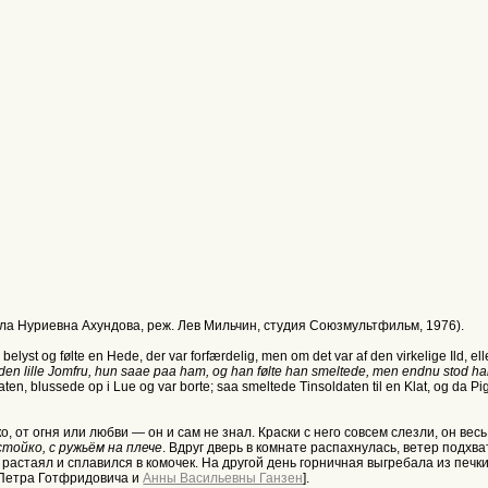
ла Нуриевна Ахундова, реж. Лев Мильчин, студия Союзмультфильм, 1976).
elyst og følte en Hede, der var forfærdelig, men om det var af den virkelige Ild, el
en lille Jomfru, hun saae paa ham, og han følte han smeltede, men endnu stod h
ten, blussede op i Lue og var borte; saa smeltede Tinsoldaten til en Klat, og da Pig
от огня или любви — он и сам не знал. Краски с него совсем слезли, он весь
стойко, с ружьём на плече
. Вдруг дверь в комнате распахнулась, ветер подхва
 растаял и сплавился в комочек. На другой день горничная выгребала из печ
р. Петра Готфридовича и
Анны Васильевны Ганзен
].