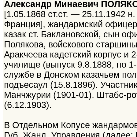
Александр Минаевич ПОЛЯК
[1.05.1868 ст.ст. — 25.11.1942 н
Франция], жандармский офицер,
казак ст. Баклановской, сын о
Полякова, войскового старшины
Аракчеева кадетский корпус и 
училище (выпуск 9.8.1888, по 1-
службе в Донском казачьем полку
подъесаул (15.8.1896). Участни
Манчжурии (1901-01). Штабс-рот
(6.12.1903).
В Отдельном Копусе жандармов 
Губ. Жанд. Управления (далее: 