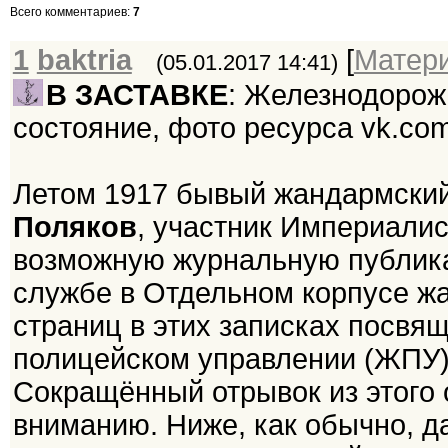
Всего комментариев
:
7
1
baktria
[
Матер
(05.01.2017 14:41)
В ЗАСТАВКЕ
: Железнодорож
состояние, фото ресурса vk.com
Летом 1917 бывый жандармски
Поляков
, участник Империалис
возможную журнальную публика
службе в Отдельном корпусе жа
страниц в этих записках посвя
полицейском управлении (ЖПУ) 
Сокращённый отрывок из этого
вниманию. Ниже, как обычно, д