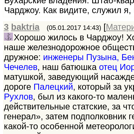
Бухарские владения. Штаб-квар
Чарджоу. Как видите, служил я,
3
baktria
[
Матер
(05.01.2017 14:43)
Хорошо жилось в Чарджоу! Х
наше железнодорожное обществ
дружное:
инженеры Пузына, Бен
Чечелев
, наш батюшка
отец Ио
матушкой, заведующий насажде
дороге
Палецкий
, который за у
Рухлов
, был из какого-то мален
действительные статские, за чт
генерал», затем подполковник 
какой-то особенной метеоролог