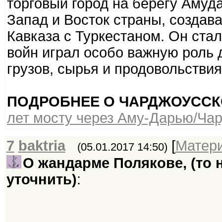
торговый город на берегу Амуд
Запад и Восток страны, создав
Кавказа с Туркестаном. Он стал
войн играл особо важную роль 
грузов, сырья и продовольствия
ПОДРОБНЕЕ О ЧАРДЖОУССК
лет мосту через Аму-Дарью/Ча
7
baktria
[
Матер
(05.01.2017 14:50)
О жандарме Полякове, (то 
уточнить)
: