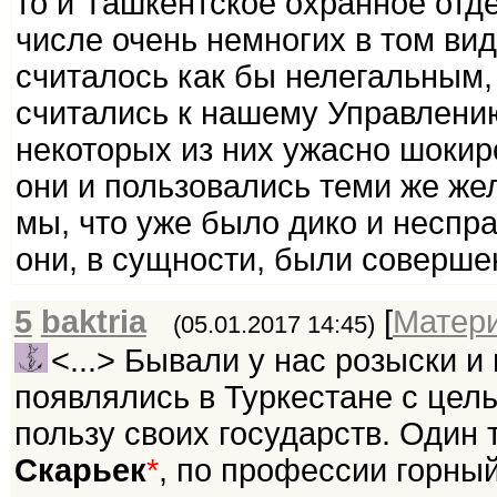
то и Ташкентское охранное отд
числе очень немногих в том вид
считалось как бы нелегальным
считались к нашему Управлени
некоторых из них ужасно шокир
они и пользовались теми же ж
мы, что уже было дико и неспр
они, в сущности, были соверше
5
baktria
[
Матер
(05.01.2017 14:45)
<...> Бывали у нас розыски 
появлялись в Туркестане с цел
пользу своих государств. Один
Скарьек
*
, по профессии горны