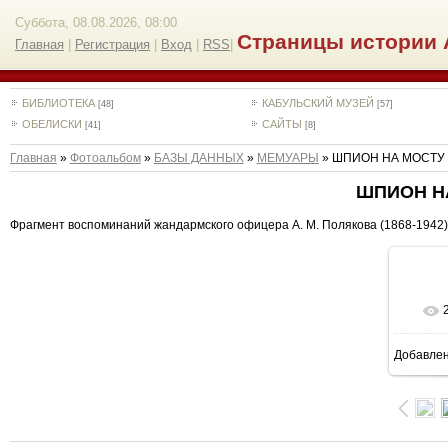
Суббота, 08.08.2026, 08:00
Страницы истории 
Главная
|
Регистрация
|
Вход
|
RSS
|
БИБЛИОТЕКА
КАБУЛЬСКИЙ МУЗЕЙ
[48]
[57]
ОБЕЛИСКИ
САЙТЫ
[41]
[8]
Главная
»
Фотоальбом
»
БАЗЫ ДАННЫХ
»
МЕМУАРЫ
» ШПИОН НА МОСТУ
ШПИОН Н
Фрагмент воспоминаний жандармского офицера А. М. Полякова (1868-1942) 
Добавле
1