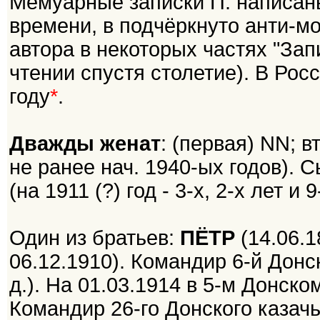
Мемуарные записки П. написаны
времени, в подчёркнуто анти-м
автора в некоторых частях "За
чтении спустя столетие). В Рос
году
*
.
Дважды женат
: (первая) NN; в
не ранее нач. 1940-ых годов). С
(на 1911 (?) год - 3-х, 2-х лет и 9
Один из братьев:
ПЁТР
(14.06.1
06.12.1910). Командир 6-й Донск
д.). На 01.03.1914 в 5-м Донско
Командир 26-го Донского казачь