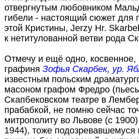
отвергнутым любовником Мальд
гибели - настоящий сюжет для п
этой Кристины, Jerzy Hr. Skarb
к нетитулованной ветви рода С
Отмечу и ещё одно, косвенное,
графиня
Зофья Скарбек, ур. Я
известным польским драматург
масоном графом Фредро (пьесы
Скапбековском театре в Лембер
прабабкой, не помню сейчас то
митрополиту во Львове (с 1900)
1944), тоже подозревавшемуся