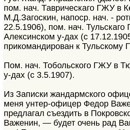
пом. нач. Таврическаго ГЖУ в Ке
М.Д.Загоскин, напоср. нач. - р
22.5.1906), пом. нач. Тульскаг
Алексинском у-дах (с 17.12.190
прикомандирован к Тульскому ГЖ
Пом. нач. Тобольского ГЖУ в Т
у-дах (с 3.5.1907).
Из Записки жандармского офицер
меня унтер-офицер Федор Важен
предлагал съездить в Покровско
Важенин, — будет очень рад Вам