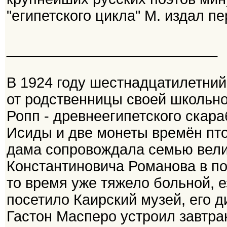
"египетского цикла" М. издал п
__________________________
В 1924 году шестнадцатилетний
от родственницы своей школьно
Ропп - древнеегипетского скар
Исиды и две монеты времён пто
дама сопровождала семью вели
Константиновича Романова в поез
то время уже тяжело больной, е
посетило Каирский музей, его 
Гастон Масперо устроил завтрак