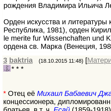
рождения Владимира Ильича Ле
Орден искусства и литературы 
Республика, 1981), орден Кирил
le merite fur Wissenchaften und
ордена св. Марка (Венеция, 198
3
baktria
[
Матер
(18.10.2015 11:48)
* * *
*
Отец её
Михаил Бабаевич Дж
концессионера, дипломированны
братьев, в т. ч.
Есай
(1859-1918)