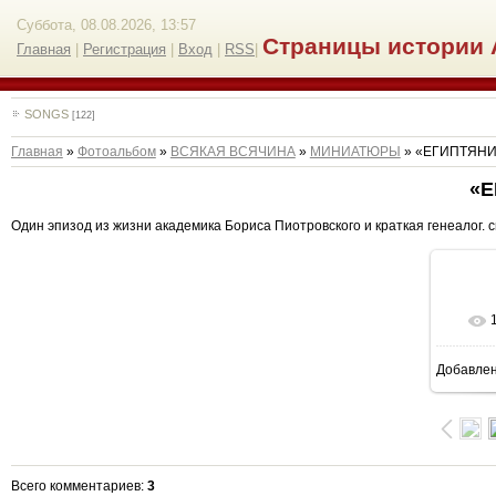
Суббота, 08.08.2026, 13:57
Страницы истории 
Главная
|
Регистрация
|
Вход
|
RSS
|
SONGS
[122]
Главная
»
Фотоальбом
»
ВСЯКАЯ ВСЯЧИНА
»
МИНИАТЮРЫ
» «ЕГИПТЯН
«
Один эпизод из жизни академика Бориса Пиотровского и краткая генеалог. 
Добавле
8
Всего комментариев
:
3