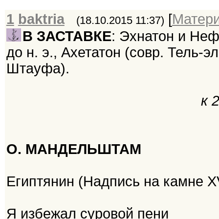
1
baktria
[
Матер
(18.10.2015 11:37)
В ЗАСТАВКЕ
: Эхнатон и Неф
до н. э., Ахетатон (совр. Тель-э
Штауфа).
к 
О. МАНДЕЛЬШТАМ
Египтянин (Надпись на камне X
Я избежал суровой пени