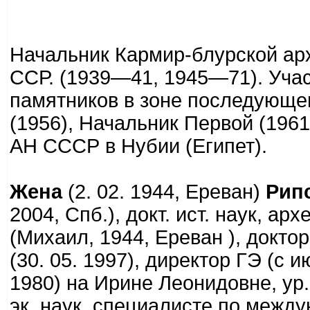
Начальник Кармир-блурской ар
ССР. (1939—41, 1945—71). Учас
памятников в зоне последующе
(1956), Начальник Первой (1961
АН СССР в Нубии (Египет).
Жена
(2. 02. 1944, Ереван)
Рип
2004, Спб.), докт. ист. наук, а
(Михаил, 1944, Ереван ), докто
(30. 05. 1997), директор ГЭ (с 
1980) на Ирине Леонидовне, ур.
эк. наук, специалисте по межд