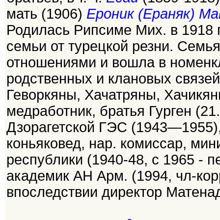
мать (1906)
Ероник (Ераняк) М
Родилась Рипсиме Мих. в 1918 г
семьи от турецкой резни. Семь
отношениями и вошла в номенк
родственных и клановых связей
Геворкяны, Хачатряны, Хачикяны
медработник, братья Гурген (21.
Дзорагетской ГЭС (1943—1955)
коньяковед, нар. комиссар, м
республики (1940-48, с 1965 - п
академик АН Арм. (1994, чл-корр.
впоследствии директор Матена