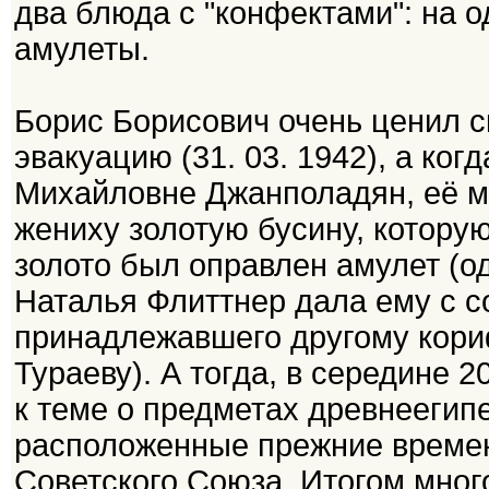
два блюда с "конфектами": на о
амулеты.
Борис Борисович очень ценил ск
эвакуацию (31. 03. 1942), а ког
Михайловне Джанполадян, её м
жениху золотую бусину, которую
золото был оправлен амулет (од
Наталья Флиттнер дала ему с с
принадлежавшего другому кори
Тураеву). А тогда, в середине 
к теме о предметах древнеегипе
расположенные прежние времен
Советского Союза. Итогом мног