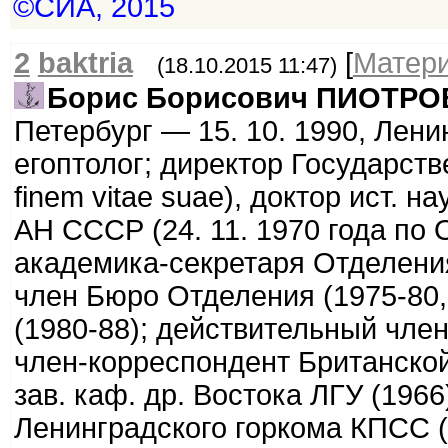
©СИА, 2015
2
baktria
[
Матер
(18.10.2015 11:47)
Борис Борисович ПИОТР
Петербург — 15. 10. 1990, Ленин
егоптолог; директор Государст
finem vitae suae), доктор ист. н
АН СССР (24. 11. 1970 года по О
академика-секретаря Отделени
член Бюро Отделения (1975-80
(1980-88); действительный член 
член-корреспондент Британской
зав. каф. др. Востока ЛГУ (196
Ленинградского горкома КПСС (