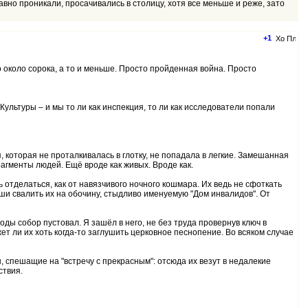
равно проникали, просачивались в столицу, хотя все меньше и реже, зато
+1
 около сорока, а то и меньше. Просто пройденная война. Просто
 Культуры – и мы то ли как инспекция, то ли как исследователи попали
я, которая не проталкивалась в глотку, не попадала в легкие. Замешанная
агменты людей. Ещё вроде как живых. Вроде как.
отделаться, как от навязчивого ночного кошмара. Их ведь не сфоткать
уши свалить их на обочину, стыдливо именуемую "Дом инвалидов". От
оды собор пустовал. Я зашёл в него, не без труда провернув ключ в
жет ли их хоть когда-то заглушить церковное песнопение. Во всяком случае
спешащие на "встречу с прекрасным": отсюда их везут в недалекие
ствия.