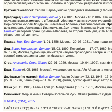
опросов очевидцев событий на Болотной и обработкой результатов этих о
Краткая генеалогия
: Сергей Шаров-Делоне приходится потомком (в 9-ом 
Прапрадед
:
Борис Петрович Делоне
(21.4.1828, Москва - 10.2.1887, там
государственных имуществ в Тверской губернии. участник русско-турецкой в
Перновского короля Фридриха Вильгельма IV полка, статский советник.
Пр
дочь генерала Александра Ивановича гр. Дмитриева- Мамонова. Им внуч
Пиленко
(в первом браке Кузьмина-Караева, во втором Скобцева) (1891-19
общественный деятель.
Прадед
:
Ник. Бор. Делоне
(1. 01. 1856, Москва - 20. 03. 1931, Ленинград
Дед
:
Борис Николаевич Делоне
(15. 03. 1890, Петербург — 17. 07. 1980, 
02. 1976, Москва), художница, по матери - внучка троюродной сестры А. 
сестрой милосердия на фронте, была контужена.
Отец
:
Александр Серг. Шаров
(22. 01. 1929, Москва - 19. 04. 1999), докт. 
Брат
:
Борис
(6. 05. 1966, Москва), художник, его жена: Айя Айратовна Али
Дв. братья (по матери)
:
Вадим Делоне
, Vadim Delaunay (22. 12. 1948 - 17
(22. 05. 1926, Ленинград — 11. 09. 2008), физик, доктор ф-мат. наук, авто
Жена
(28. 11. 1986): Галина Григ. ур. Мещерякова (16. 12. 1951, Москва)
Сочинения
: Люди и камни Северо-Восточной Руси, XII век: [коммент. к двум 
© baktria, (СИА), 2015
САЙТ СИА ПОЗДРАВЛЯЕТ ВСЕХ СВОИХ УЧАСТНИКОВ, ГОСТЕЙ И ДРУЗ