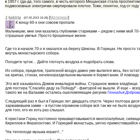
в 1957 г. (да-да, того самого, в честь которого Мещанская стала проспект
подмосковные электрички оккупировали плотно. Тоже, понятно, год от году
2
baktria
[
Материал
]
(07.05.2015 19:28)
К концу 60-х они совсем пропали.
Мальчишке, мне они казались глубокими стариками – рядом с ними мой 70-
страшные увечья. Просто брошенные жизни.
Где-то в начале 70-х я оказался на берегу Шексны. В Горицах. Не просто т
внутрь монастырского собора.
Погодите чуток… Дайте глотнуть воздуха и подобрать слова.
Из собора, приделов, трапезной воздух давно уже вылился весь, без остатк
на хрипах, стонах, нечленораздельном мычании и бормотании. И повсюду –
Это всё называлось Домом инвалидов войны. Страшное живое кладбище. Тех
для постера "Спасибо деду за Победу!" - фактурой не вышли. И еще – все
такого же на Валааме остались ошеломляющие рисунки
Геннадия Добров
Следующий раз я был в Горицах лет двадцать спустя. Через полтора десятк
заржавевшем замке – в пустом огромном соборе всё так же не было воздуха
для того, кто их хоть раз слышал.
К пристани Гориц постоянно пришвартовываются многопалубные, сияющие 
Кириллов и Ферапонтово. И Горицкий монастырь, уютно примостившийся на
"На теплоходе музыка играет!..."