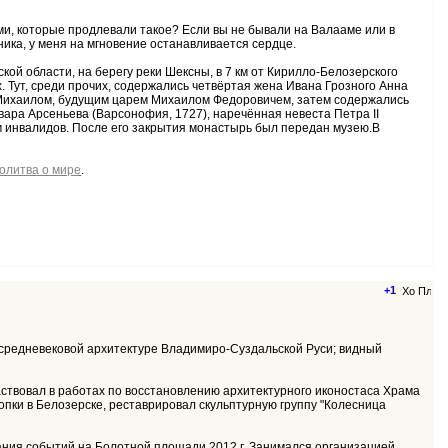
ами, которые продлевали такое? Если вы не бывали на Валааме или в
ника, у меня на мгновение останавливается сердце.
ской области, на берегу реки Шексны, в 7 км от Кирилло-Белозерского
ых. Тут, среди прочих, содержались четвёртая жена Ивана Грозного Анна
м Михаилом, будущим царем Михаилом Федоровичем, затем содержались
ара Арсеньева (Варсонофия, 1727), наречённая невеста Петра II
ом инвалидов. После его закрытия монастырь был передан музею.В
олитва о мире
.
+1
т по средневековой архитектуре Владимиро-Суздальской Руси; видный
аствовал в работах по восстановлению архитектурного иконостаса Храма
пки в Белозерске, реставрировал скульптурную группу "Колесница
ания событий на Болотной площади 2012 г. Занимался организацией