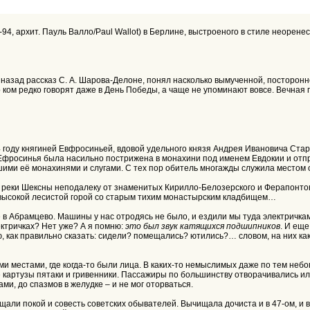
94, архит. Пауль Валло/Paul Wallot) в Берлине, выстроеного в стиле неорен
назад рассказ С. А. Шарова-Делоне, понял насколько вымученной, посторонн
, о ком редко говорят даже в День Победы, а чаще не упоминают вовсе. Вечна
544 году княгиней Евфросиньей, вдовой удельного князя Андрея Ивановича Ст
а Ефросинья была насильно пострижена в монахини под именем Евдокии и отп
шими её монахинями и слугами. С тех пор обитель многажды служила местом
кой реки Шексны неподалеку от знаменитых Кирилло-Белозерского и Ферапон
ь высокой лесистой горой со старым тихим монастырским кладбищем…
 в Абрамцево. Машины у нас отродясь не было, и ездили мы туда электричка
ектричках? Нет уже? А я помню:
это был звук катящихся подшипников
. И ещ
 как правильно сказать: сидели? помещались? ютились?… словом, на них ка
и местами, где когда-то были лица. В каких-то немыслимых даже по тем неб
картузы пятаки и гривенники. Пассажиры по большинству отворачивались или
и, до спазмов в желудке – и не мог оторваться.
ущали покой и совесть советских обывателей. Вычищала дочиста и в 47-ом, 