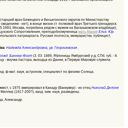
 старший врач Бежецкого и Весьегонского округов по Министерству
ведениям - нет), в конце жизни ст. полковой врач Третьего гренадерск.
.5.1893, Москва, погребена рядом с мужем на Ваганьковском кладбище),
анцузского Сопротивления, преподобномученица
мать Мария
Елиз. Юр.
польского патриархата. Русская поэтесса, мемуаристка, публицист,
бка
:
Надежда Александровна, ур. Георгиевская
.
урожд. Баннер-Фогт
(3. 03. 1889, Яблоницы Ямбургский у-д, СПб. губ. - 8.
тцу - внучка пастора, выходца из Дании, в Первую Мировую служила
 канд. ф-мат. наук, астроном, специалист по физике Солнца.
аммист, с 1975 эмигрировал в Канаду (Ванкувер) - их отец
Николай Делоне
 Миллер (1917-200?), канд. хим. наук, разведены.
да, Александр.