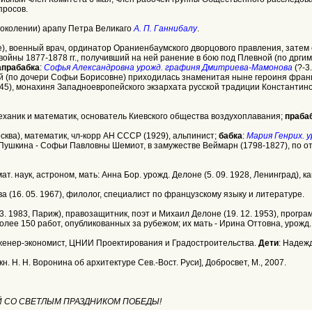
просов.
поколении) арапу Петра Великаго
А. П. Ганнибалу
.
 же), военный врач, ординатор Ораниенбаумского дворцового правления, затем
ойны 1877-1878 гг., получивший на ней ранение в бою под Плевной (по дргим с
апрабабка
:
Софья Александровна урожд. графиня Дмитриева-Мамонова
(?-3
кой (по дочери Софьи Борисовне) приходилась знаменитая ныне героиня фр
45), монахиня Западноевропейского экзархата русской традиции Константино
), механик и математик, основатель Киевского общества воздухоплавания;
праба
Москва), математик, чл-корр АН СССР (1929), альпинист;
бабка
:
Мария Генрих. 
С. Пушкина - Софьи Павловны Шемиот, в замужестве Веймарн (1798-1827), по о
ф-мат. наук, астроном, мать: Анна Бор. урожд. Делоне (5. 09. 1928, Ленинград),
ева (16. 05. 1967), филолог, специалист по французскому языку и литературе.
. 03. 1983, Париж), правозащитник, поэт и Михаил Делоне (19. 12. 1953), прогр
р более 150 работ, опубликованных за рубежом; их мать - Ирина Оттовна, урожд.
, инженер-экономист, ЦНИИ Проектирования и Градостроительства.
Дети
: Надеж
кн. Н. Н. Воронина об архитектуре Сев.-Вост. Руси], Добросвет, М., 2007.
ЕЙ СО СВЕТЛЫМ ПРАЗДНИКОМ ПОБЕДЫ!