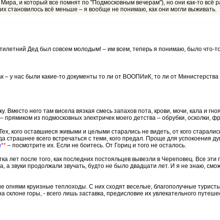
ом Мира, и который все помнят по "Подмосковным вечерам"), но они как-то всё 
 их становилось всё меньше – я вообще не понимаю, как они могли выживать.
тилетний Дед был совсем молодым! – им всем, теперь я понимаю, было что-то
ак – у нас были какие-то документы то ли от ВООПИиК, то ли от Министерства
у. Вместо него там висела вязкая смесь запахов пота, крови, мочи, кала и гно
 прямиком из подмосковных электричек моего детства – обрубки, осколки, фр
, кого оставшиеся живыми и целыми старались не видеть, от кого старались 
гда страшнее всего встречаться с теми, кого предал. Проще для успокоения д
а
**
– посмотрите их. Если не боитесь. От Гориц и того не осталось.
а лет после того, как последних постояльцев вывезли в Череповец. Все эти г
, а звуки продолжали звучать, будто не было двадцати лет. И я не знаю, смо
огнями круизные теплоходы. С них сходят веселые, благополучные туристы, 
 склоне горы, - всего лишь заставка, предисловие их увлекательного путеше