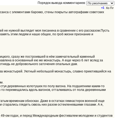
Порядок вывода комментариев:
+1
ессанса с элементами барокко, стены покрыты автографами советских
ей не нужной выглядит моя писанина в сравнении с его рассказом.Пусть
я память этим людям и наше общее, по гроб жизни признание и
арицкого, сразу же построившей в нём замечательный каменный
равлена в основанный ею же монастырь. А еще через 6 лет вслед за
 отнюдь не добровольного заточения опальных дам.
това монастырей. Уютный небольшой монастырь, славно приютившийся на
ми.
е стук деревянных колотушек по полу вагона. На подшипники каким-то
к-то перемещались вдоль вагонов, отталкиваясь от пола деревянными
огатым временам обносках. Даже в остатках гимнастерок военной еще
 старались глядеть сквозь них разом остекленевшими глазами. А я,
и в 49-ом годах, и перед Международным фестивалем молодежи и студентов