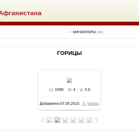
Афганистана
МИНИАТЮРЫ
[185]
ГОРИЦЫ
1590
4
5.0
В реальном размере
Добавлено
07.05.2015
baktria
1280x1269
/ 334.6Kb