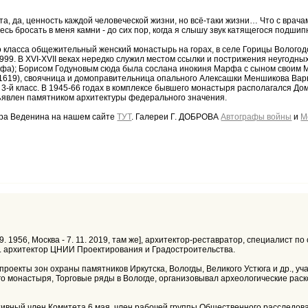
ата, да, ценность каждой человеческой жизни, но всё-таки жизни… Что с врач
сь бросать в меня камни - до сих пор, когда я слышу звук катящегося подшип
-го класса общежительный женский монастырь на горах, в селе Горицы Вологод
. 1999. В XVI-XVII веках нередко служил местом ссылки и пострижения неугодн
Марфа); Борисом Годуновым сюда была сослана инокиня Марфа с сыном свои
(1619), своячница и домоправительница опального Алексашки Меншикова Варв
 3-й класс. В 1945-66 годах в комплексе бывшего монастыря располагался Д
бъявлен памятником архитектуры федерального значения.
тора Веденина на нашем сайте
ТУТ
. Галереи Г. ДОБРОВА
Автографы войны
и
М
 09. 1956, Москва - 7. 11. 2019, там же], архитектор-реставратор, специалис
т. архитектор ЦНИИ Проектирования и Градостроительства.
роекты зон охраны памятников Иркутска, Вологды, Великого Устюга и др., уч
 монастыря, Торговые ряды в Вологде, организовывал археологические раско
ктивный член Комитета 6 мая, член рабочей группы Общественного расследов