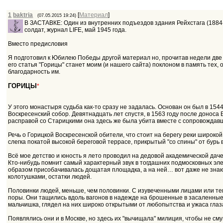
1
baktria
[
Материал
]
(07.05.2015 19:24)
В ЗАСТАВКЕ: Один из внутренних подъездов здания Рейхстага (1884-
солдат, журнал LIFE, май 1945 года.
Вместо предисловия
Я подготовил к Юбилею Победы другой материал но, прочитав недели две 
его статья "Горицы" станет моим (и нашего сайта) поклоном в память тех
благодарность им.
ГОРИЦЫ
*
У этого монастыря судьба как-то сразу не задалась. Основан он был в 1
Воскресенский собор. Девятнадцать лет спустя, в 1563 году после донос
расправой со Старицкими она здесь же была убита вместе с сопровождав
Речь о Горицкой Воскресенской обители, что стоит на берегу реки широ
слегка покатой высокой береговой террасе, прикрытый "со спины" от бур
Всё мое детство и юность я лето проводил на дедовой академической даче
Кто-нибудь помнит самый характерный звук в тогдашних подмосковных эл
образом присобачивалась дощатая площадка, а на ней… вот даже не знаю,
колотушками, остатки людей.
Половинки людей, меньше, чем половинки. С изувеченными лицами или тем
поры. Они тащились вдоль вагонов в надежде на брошенные в засаленные 
мальчишка, глядел на них широко открытыми от любопытства и ужаса глазам
Появлялись они и в Москве, но здесь их "вычищала" милиция, чтобы не см