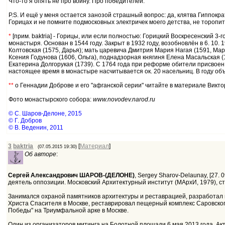
Что-то я опять не про войну. Про победителей.
P.S. И ещё у меня остается занозой страшный вопрос: да, клятва Гиппокр
Горицах и не помните подмосковных электричек моего детства, не торопите
*
[прим. baktria] - Горицы, или если полностью: Горицкий Воскресенский 3
монастыря. Основан в 1544 году. Закрыт в 1932 году, возобновлён в 6. 10
Колтовская (1575, Дарья); мать царевича Дмитрия Мария Нагая (1591, 
Ксения Годунова (1606, Ольга), поднадзорная княгиня Елена Масальская 
Екатерина Долгорукая (1739). С 1764 года при реформе обители присвоен
настоящее время в монастыре насчитывается ок. 20 насельниц. В году о
**
о Геннадии Доброве и его "афганской серии" читайте в материале Вик
Фото монастырского собора:
www.novodev.narod.ru
© С. Шаров-Делоне, 2015
© Г. Добров
© В. Веденин, 2011
3
baktria
[
Материал
]
(07.05.2015 19:30)
Об авторе
:
Сергей Александрович ШАРОВ-(ДЕЛОНЕ)
, Sergey Sharov-Delaunay, [27.
деятель оппозиции. Московский Архитектурный институт (МАрхИ, 1979), с
Занимался охраной памятников архитектуры и реставрацией, разработал п
Христа Спасителя в Москве, реставрировал пещерный комплекс Саровского
Победы" на Триумфальной арке в Москве.
Один из организаторов митинга на Болотной площади 6 мая 2013 года. А