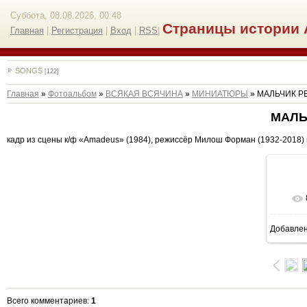
Суббота, 08.08.2026, 00:48
Страницы истории 
Главная
|
Регистрация
|
Вход
|
RSS
|
SONGS
[122]
Главная
»
Фотоальбом
»
ВСЯКАЯ ВСЯЧИНА
»
МИНИАТЮРЫ
» МАЛЬЧИК РЕ
МАЛЬ
кадр из сцены к/ф «Amadeus» (1984), режиссёр Милош Форман (1932-2018)
Добавле
Всего комментариев
:
1