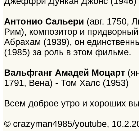
Джеффри Дункан Джонс (1946)
Антонио Сальери
(авг. 1750, 
Рим), композитор и придворный
Абрахам (1939), он единственн
(1985) за роль в этом фильме.
Вальфганг Амадей Моцарт
(ян
1791, Вена) - Том Халс (1953)
Всем доброе утро и хороших в
© crazyman4985/youtube, 10.2.2